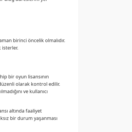
aman birinci öncelik olmalıdır.
isterler.
hip bir oyun lisansının
zenli olarak kontrol edilir.
lmadığını ve kullanıcı
nsı altında faaliyet
aksız bir durum yaşanması