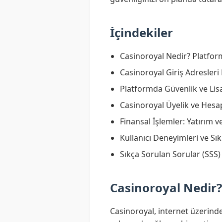
İçindekiler
Casinoroyal Nedir? Platfor
Casinoroyal Giriş Adresler
Platformda Güvenlik ve Li
Casinoroyal Üyelik ve Hes
Finansal İşlemler: Yatırım 
Kullanıcı Deneyimleri ve Sık
Sıkça Sorulan Sorular (SSS)
Casinoroyal Nedir?
Casinoroyal, internet üzerinden