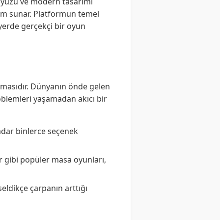
rayüzü ve modern tasarımı
nım sunar. Platformun temel
r yerde gerçekçi bir oyun
lmasıdır. Dünyanın önde gelen
roblemleri yaşamadan akıcı bir
adar binlerce seçenek
r gibi popüler masa oyunları,
eldikçe çarpanın arttığı