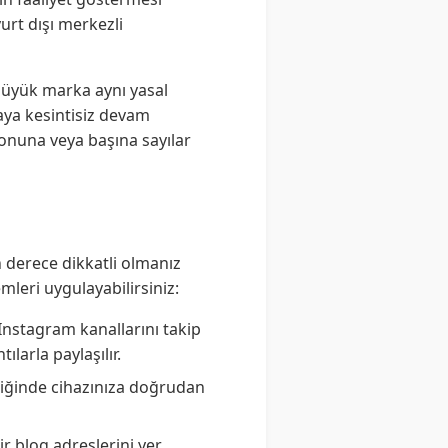
urt dışı merkezli
büyük marka aynı yasal
maya kesintisiz devam
sonuna veya başına sayılar
on derece dikkatli olmanız
leri uygulayabilirsiniz:
Instagram kanallarını takip
larla paylaşılır.
ştiğinde cihazınıza doğrudan
ir blog adreslerini yer