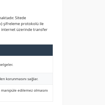
aktadır. Sitede
ı) şifreleme protokolü ile
iz internet üzerinde transfer
belgeler.
erden korunmasını sağlar.
 manipüle edilemez olmasını