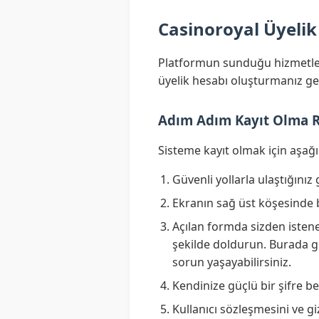
Casinoroyal Üyelik
Platformun sunduğu hizmetler
üyelik hesabı oluşturmanız ger
Adım Adım Kayıt Olma 
Sisteme kayıt olmak için aşağıd
Güvenli yollarla ulaştığınız
Ekranın sağ üst köşesinde 
Açılan formda sizden istene
şekilde doldurun. Burada ge
sorun yaşayabilirsiniz.
Kendinize güçlü bir şifre be
Kullanıcı sözleşmesini ve g