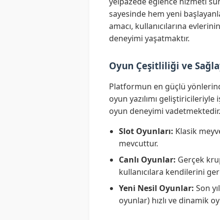
yelpazede eğlence hizmeti sun
sayesinde hem yeni başlayanla
amacı, kullanıcılarına evlerini
deneyimi yaşatmaktır.
Oyun Çeşitliliği ve Sağla
Platformun en güçlü yönlerin
oyun yazılımı geliştiricileriy
oyun deneyimi vadetmektedir
Slot Oyunları:
Klasik meyve
mevcuttur.
Canlı Oyunlar:
Gerçek krup
kullanıcılara kendilerini ge
Yeni Nesil Oyunlar:
Son yıl
oyunlar) hızlı ve dinamik o