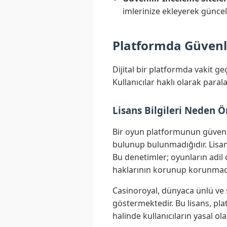
imlerinize ekleyerek güncel
Platformda Güvenl
Dijital bir platformda vakit ge
Kullanıcılar haklı olarak paral
Lisans Bilgileri Neden 
Bir oyun platformunun güvenili
bulunup bulunmadığıdır. Lisans
Bu denetimler; oyunların adil 
haklarının korunup korunmadı
Casinoroyal, dünyaca ünlü ve s
göstermektedir. Bu lisans, p
halinde kullanıcıların yasal o