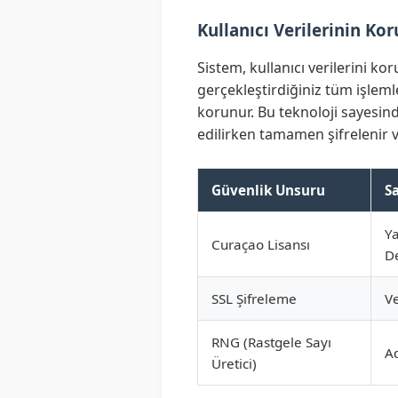
Kullanıcı Verilerinin Ko
Sistem, kullanıcı verilerini k
gerçekleştirdiğiniz tüm işleml
korunur. Bu teknoloji sayesinde
edilirken tamamen şifrelenir v
Güvenlik Unsuru
S
Ya
Curaçao Lisansı
De
SSL Şifreleme
Ve
RNG (Rastgele Sayı
A
Üretici)