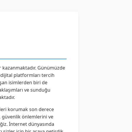
utlar kazanmaktadır. Günümüzde
ijital platformları tercih
şan isimlerden biri de
 yaklaşımları ve sunduğu
ktadır.
ileri korumak son derece
 güvenlik önlemlerini ve
ceğiz. İnternet dünyasında
sizler için bir araya getirdik.