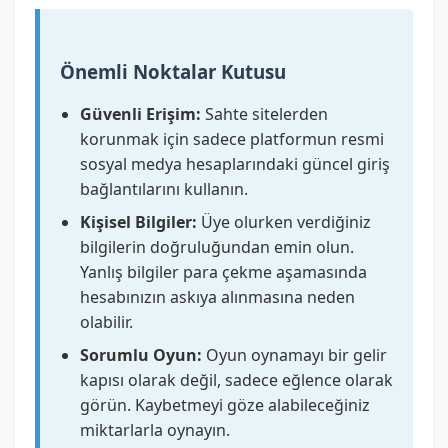
Önemli Noktalar Kutusu
Güvenli Erişim:
Sahte sitelerden
korunmak için sadece platformun resmi
sosyal medya hesaplarındaki güncel giriş
bağlantılarını kullanın.
Kişisel Bilgiler:
Üye olurken verdiğiniz
bilgilerin doğruluğundan emin olun.
Yanlış bilgiler para çekme aşamasında
hesabınızın askıya alınmasına neden
olabilir.
Sorumlu Oyun:
Oyun oynamayı bir gelir
kapısı olarak değil, sadece eğlence olarak
görün. Kaybetmeyi göze alabileceğiniz
miktarlarla oynayın.