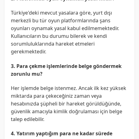
Türkiye'deki mevcut yasalara göre, yurt dışı
merkezli bu tür oyun platformlarında şans
oyunları oynamak yasal kabul edilmemektedir.
Kullanıcıların bu durumu bilerek ve kendi
sorumluluklarında hareket etmeleri
gerekmektedir.
3. Para çekme işlemlerinde belge göndermek
zorunlu mu?
Her işlemde belge istenmez. Ancak ilk kez yüksek
miktarda para çekeceğiniz zaman veya
hesabınızda şüpheli bir hareket görüldüğünde,
güvenlik amacıyla kimlik doğrulaması için belge
talep edilebilir.
4. Yatırım yaptığım para ne kadar sürede