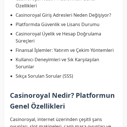
Özellikleri
Casinoroyal Giriş Adresleri Neden Değişiyor?
Platformda Güvenlik ve Lisans Durumu
Casinoroyal Üyelik ve Hesap Doğrulama
Süreçleri
Finansal İşlemler: Yatırım ve Çekim Yöntemleri
Kullanıcı Deneyimleri ve Sık Karşılaşılan
Sorunlar
Sıkça Sorulan Sorular (SSS)
Casinoroyal Nedir? Platformun
Genel Özellikleri
Casinoroyal, internet üzerinden çeşitli şans
oyunları, slot makineleri, canlı masa oyunları ve