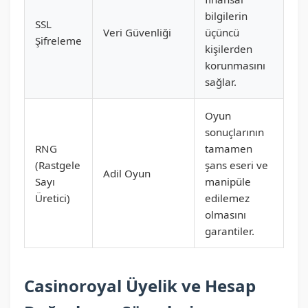
bilgilerin
SSL
Veri Güvenliği
üçüncü
Şifreleme
kişilerden
korunmasını
sağlar.
Oyun
sonuçlarının
RNG
tamamen
(Rastgele
şans eseri ve
Adil Oyun
Sayı
manipüle
Üretici)
edilemez
olmasını
garantiler.
Casinoroyal Üyelik ve Hesap