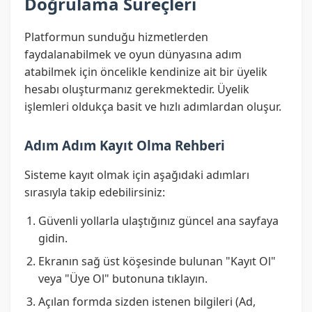
Doğrulama Süreçleri
Platformun sunduğu hizmetlerden
faydalanabilmek ve oyun dünyasına adım
atabilmek için öncelikle kendinize ait bir üyelik
hesabı oluşturmanız gerekmektedir. Üyelik
işlemleri oldukça basit ve hızlı adımlardan oluşur.
Adım Adım Kayıt Olma Rehberi
Sisteme kayıt olmak için aşağıdaki adımları
sırasıyla takip edebilirsiniz:
Güvenli yollarla ulaştığınız güncel ana sayfaya
gidin.
Ekranın sağ üst köşesinde bulunan "Kayıt Ol"
veya "Üye Ol" butonuna tıklayın.
Açılan formda sizden istenen bilgileri (Ad,