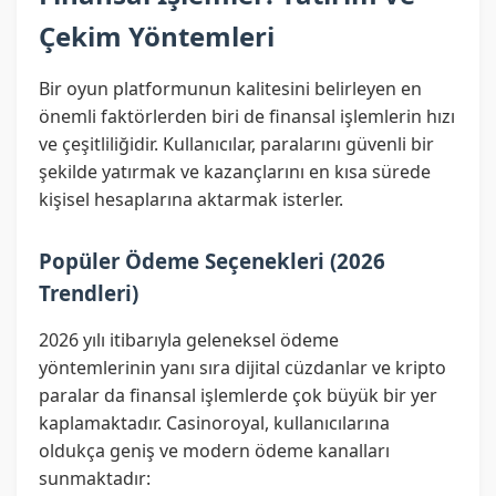
Çekim Yöntemleri
Bir oyun platformunun kalitesini belirleyen en
önemli faktörlerden biri de finansal işlemlerin hızı
ve çeşitliliğidir. Kullanıcılar, paralarını güvenli bir
şekilde yatırmak ve kazançlarını en kısa sürede
kişisel hesaplarına aktarmak isterler.
Popüler Ödeme Seçenekleri (2026
Trendleri)
2026 yılı itibarıyla geleneksel ödeme
yöntemlerinin yanı sıra dijital cüzdanlar ve kripto
paralar da finansal işlemlerde çok büyük bir yer
kaplamaktadır. Casinoroyal, kullanıcılarına
oldukça geniş ve modern ödeme kanalları
sunmaktadır: