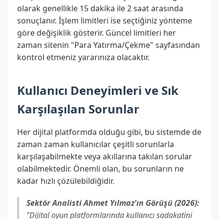
olarak genellikle 15 dakika ile 2 saat arasında
sonuçlanır. İşlem limitleri ise seçtiğiniz yönteme
göre değişiklik gösterir. Güncel limitleri her
zaman sitenin "Para Yatırma/Çekme" sayfasından
kontrol etmeniz yararınıza olacaktır.
Kullanıcı Deneyimleri ve Sık
Karşılaşılan Sorunlar
Her dijital platformda olduğu gibi, bu sistemde de
zaman zaman kullanıcılar çeşitli sorunlarla
karşılaşabilmekte veya akıllarına takılan sorular
olabilmektedir. Önemli olan, bu sorunların ne
kadar hızlı çözülebildiğidir.
Sektör Analisti Ahmet Yılmaz'ın Görüşü (2026):
"Dijital oyun platformlarında kullanıcı sadakatini