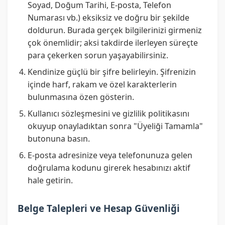
Soyad, Doğum Tarihi, E-posta, Telefon
Numarası vb.) eksiksiz ve doğru bir şekilde
doldurun. Burada gerçek bilgilerinizi girmeniz
çok önemlidir; aksi takdirde ilerleyen süreçte
para çekerken sorun yaşayabilirsiniz.
Kendinize güçlü bir şifre belirleyin. Şifrenizin
içinde harf, rakam ve özel karakterlerin
bulunmasına özen gösterin.
Kullanıcı sözleşmesini ve gizlilik politikasını
okuyup onayladıktan sonra "Üyeliği Tamamla"
butonuna basın.
E-posta adresinize veya telefonunuza gelen
doğrulama kodunu girerek hesabınızı aktif
hale getirin.
Belge Talepleri ve Hesap Güvenliği