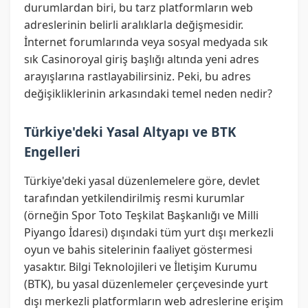
durumlardan biri, bu tarz platformların web
adreslerinin belirli aralıklarla değişmesidir.
İnternet forumlarında veya sosyal medyada sık
sık Casinoroyal giriş başlığı altında yeni adres
arayışlarına rastlayabilirsiniz. Peki, bu adres
değişikliklerinin arkasındaki temel neden nedir?
Türkiye'deki Yasal Altyapı ve BTK
Engelleri
Türkiye'deki yasal düzenlemelere göre, devlet
tarafından yetkilendirilmiş resmi kurumlar
(örneğin Spor Toto Teşkilat Başkanlığı ve Milli
Piyango İdaresi) dışındaki tüm yurt dışı merkezli
oyun ve bahis sitelerinin faaliyet göstermesi
yasaktır. Bilgi Teknolojileri ve İletişim Kurumu
(BTK), bu yasal düzenlemeler çerçevesinde yurt
dışı merkezli platformların web adreslerine erişim