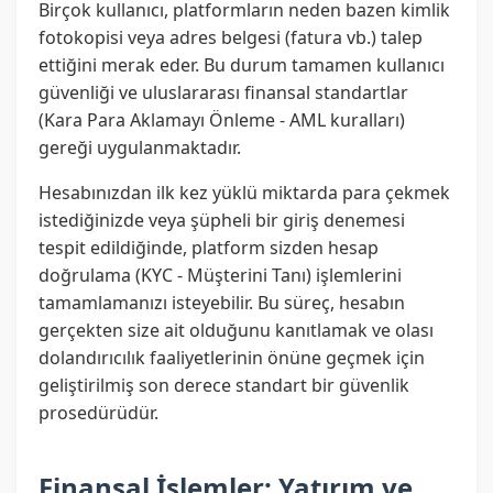
Birçok kullanıcı, platformların neden bazen kimlik
fotokopisi veya adres belgesi (fatura vb.) talep
ettiğini merak eder. Bu durum tamamen kullanıcı
güvenliği ve uluslararası finansal standartlar
(Kara Para Aklamayı Önleme - AML kuralları)
gereği uygulanmaktadır.
Hesabınızdan ilk kez yüklü miktarda para çekmek
istediğinizde veya şüpheli bir giriş denemesi
tespit edildiğinde, platform sizden hesap
doğrulama (KYC - Müşterini Tanı) işlemlerini
tamamlamanızı isteyebilir. Bu süreç, hesabın
gerçekten size ait olduğunu kanıtlamak ve olası
dolandırıcılık faaliyetlerinin önüne geçmek için
geliştirilmiş son derece standart bir güvenlik
prosedürüdür.
Finansal İşlemler: Yatırım ve