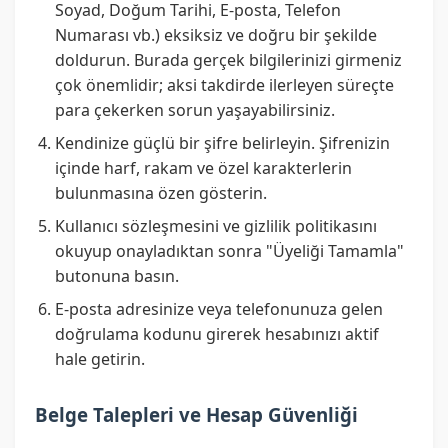
Soyad, Doğum Tarihi, E-posta, Telefon
Numarası vb.) eksiksiz ve doğru bir şekilde
doldurun. Burada gerçek bilgilerinizi girmeniz
çok önemlidir; aksi takdirde ilerleyen süreçte
para çekerken sorun yaşayabilirsiniz.
Kendinize güçlü bir şifre belirleyin. Şifrenizin
içinde harf, rakam ve özel karakterlerin
bulunmasına özen gösterin.
Kullanıcı sözleşmesini ve gizlilik politikasını
okuyup onayladıktan sonra "Üyeliği Tamamla"
butonuna basın.
E-posta adresinize veya telefonunuza gelen
doğrulama kodunu girerek hesabınızı aktif
hale getirin.
Belge Talepleri ve Hesap Güvenliği