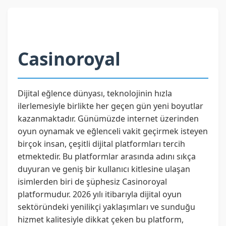
Casinoroyal
Dijital eğlence dünyası, teknolojinin hızla
ilerlemesiyle birlikte her geçen gün yeni boyutlar
kazanmaktadır. Günümüzde internet üzerinden
oyun oynamak ve eğlenceli vakit geçirmek isteyen
birçok insan, çeşitli dijital platformları tercih
etmektedir. Bu platformlar arasında adını sıkça
duyuran ve geniş bir kullanıcı kitlesine ulaşan
isimlerden biri de şüphesiz Casinoroyal
platformudur. 2026 yılı itibarıyla dijital oyun
sektöründeki yenilikçi yaklaşımları ve sunduğu
hizmet kalitesiyle dikkat çeken bu platform,