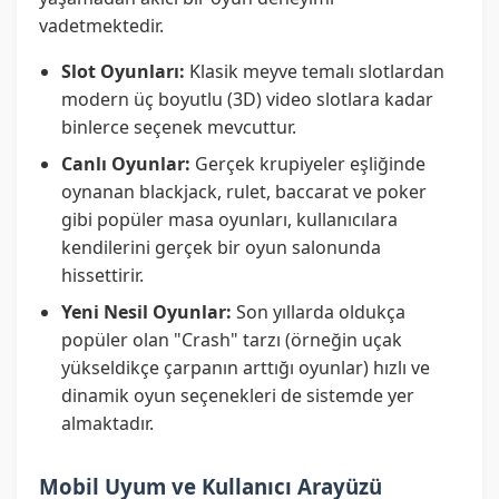
vadetmektedir.
Slot Oyunları:
Klasik meyve temalı slotlardan
modern üç boyutlu (3D) video slotlara kadar
binlerce seçenek mevcuttur.
Canlı Oyunlar:
Gerçek krupiyeler eşliğinde
oynanan blackjack, rulet, baccarat ve poker
gibi popüler masa oyunları, kullanıcılara
kendilerini gerçek bir oyun salonunda
hissettirir.
Yeni Nesil Oyunlar:
Son yıllarda oldukça
popüler olan "Crash" tarzı (örneğin uçak
yükseldikçe çarpanın arttığı oyunlar) hızlı ve
dinamik oyun seçenekleri de sistemde yer
almaktadır.
Mobil Uyum ve Kullanıcı Arayüzü