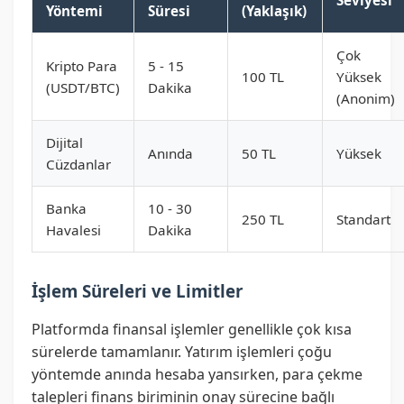
Seviyesi
Yöntemi
Süresi
(Yaklaşık)
Çok
Kripto Para
5 - 15
100 TL
Yüksek
(USDT/BTC)
Dakika
(Anonim)
Dijital
Anında
50 TL
Yüksek
Cüzdanlar
Banka
10 - 30
250 TL
Standart
Havalesi
Dakika
İşlem Süreleri ve Limitler
Platformda finansal işlemler genellikle çok kısa
sürelerde tamamlanır. Yatırım işlemleri çoğu
yöntemde anında hesaba yansırken, para çekme
talepleri finans biriminin onay sürecine bağlı