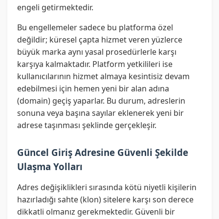
engeli getirmektedir.
Bu engellemeler sadece bu platforma özel
değildir; küresel çapta hizmet veren yüzlerce
büyük marka aynı yasal prosedürlerle karşı
karşıya kalmaktadır. Platform yetkilileri ise
kullanıcılarının hizmet almaya kesintisiz devam
edebilmesi için hemen yeni bir alan adına
(domain) geçiş yaparlar. Bu durum, adreslerin
sonuna veya başına sayılar eklenerek yeni bir
adrese taşınması şeklinde gerçekleşir.
Güncel Giriş Adresine Güvenli Şekilde
Ulaşma Yolları
Adres değişiklikleri sırasında kötü niyetli kişilerin
hazırladığı sahte (klon) sitelere karşı son derece
dikkatli olmanız gerekmektedir. Güvenli bir