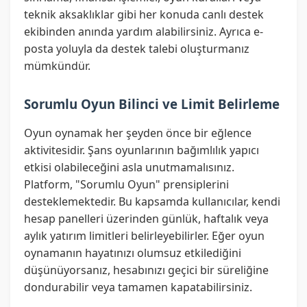
teknik aksaklıklar gibi her konuda canlı destek
ekibinden anında yardım alabilirsiniz. Ayrıca e-
posta yoluyla da destek talebi oluşturmanız
mümkündür.
Sorumlu Oyun Bilinci ve Limit Belirleme
Oyun oynamak her şeyden önce bir eğlence
aktivitesidir. Şans oyunlarının bağımlılık yapıcı
etkisi olabileceğini asla unutmamalısınız.
Platform, "Sorumlu Oyun" prensiplerini
desteklemektedir. Bu kapsamda kullanıcılar, kendi
hesap panelleri üzerinden günlük, haftalık veya
aylık yatırım limitleri belirleyebilirler. Eğer oyun
oynamanın hayatınızı olumsuz etkilediğini
düşünüyorsanız, hesabınızı geçici bir süreliğine
dondurabilir veya tamamen kapatabilirsiniz.