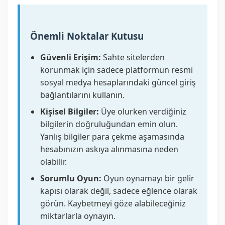
Önemli Noktalar Kutusu
Güvenli Erişim:
Sahte sitelerden
korunmak için sadece platformun resmi
sosyal medya hesaplarındaki güncel giriş
bağlantılarını kullanın.
Kişisel Bilgiler:
Üye olurken verdiğiniz
bilgilerin doğruluğundan emin olun.
Yanlış bilgiler para çekme aşamasında
hesabınızın askıya alınmasına neden
olabilir.
Sorumlu Oyun:
Oyun oynamayı bir gelir
kapısı olarak değil, sadece eğlence olarak
görün. Kaybetmeyi göze alabileceğiniz
miktarlarla oynayın.