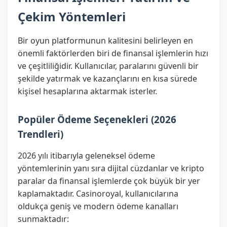
Çekim Yöntemleri
Bir oyun platformunun kalitesini belirleyen en
önemli faktörlerden biri de finansal işlemlerin hızı
ve çeşitliliğidir. Kullanıcılar, paralarını güvenli bir
şekilde yatırmak ve kazançlarını en kısa sürede
kişisel hesaplarına aktarmak isterler.
Popüler Ödeme Seçenekleri (2026
Trendleri)
2026 yılı itibarıyla geleneksel ödeme
yöntemlerinin yanı sıra dijital cüzdanlar ve kripto
paralar da finansal işlemlerde çok büyük bir yer
kaplamaktadır. Casinoroyal, kullanıcılarına
oldukça geniş ve modern ödeme kanalları
sunmaktadır: