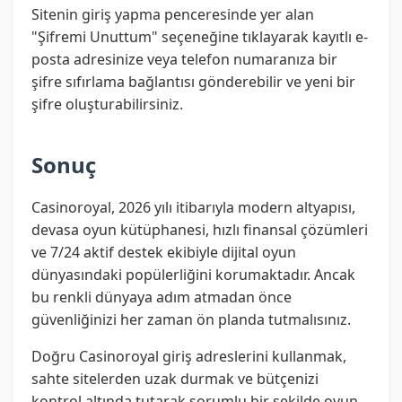
Sitenin giriş yapma penceresinde yer alan
"Şifremi Unuttum" seçeneğine tıklayarak kayıtlı e-
posta adresinize veya telefon numaranıza bir
şifre sıfırlama bağlantısı gönderebilir ve yeni bir
şifre oluşturabilirsiniz.
Sonuç
Casinoroyal, 2026 yılı itibarıyla modern altyapısı,
devasa oyun kütüphanesi, hızlı finansal çözümleri
ve 7/24 aktif destek ekibiyle dijital oyun
dünyasındaki popülerliğini korumaktadır. Ancak
bu renkli dünyaya adım atmadan önce
güvenliğinizi her zaman ön planda tutmalısınız.
Doğru Casinoroyal giriş adreslerini kullanmak,
sahte sitelerden uzak durmak ve bütçenizi
kontrol altında tutarak sorumlu bir şekilde oyun