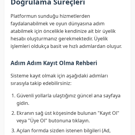
Doğrulama Süreçleri
Platformun sunduğu hizmetlerden
faydalanabilmek ve oyun dünyasına adım
atabilmek için öncelikle kendinize ait bir üyelik
hesabı oluşturmanız gerekmektedir. Üyelik
işlemleri oldukça basit ve hızlı adımlardan oluşur.
Adım Adım Kayıt Olma Rehberi
Sisteme kayıt olmak için aşağıdaki adımları
sırasıyla takip edebilirsiniz:
Güvenli yollarla ulaştığınız güncel ana sayfaya
gidin.
Ekranın sağ üst köşesinde bulunan "Kayıt Ol"
veya "Üye Ol" butonuna tıklayın.
Açılan formda sizden istenen bilgileri (Ad,