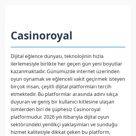
Casinoroyal
Dijital eğlence dünyası, teknolojinin hızla
ilerlemesiyle birlikte her geçen gün yeni boyutlar
kazanmaktadır. Günümüzde internet üzerinden
oyun oynamak ve eğlenceli vakit geçirmek isteyen
birçok insan, çeşitli dijital platformları tercih
etmektedir. Bu platformlar arasında adını sıkça
duyuran ve geniş bir kullanıcı kitlesine ulaşan
isimlerden biri de şüphesiz Casinoroyal
platformudur. 2026 yılı itibarıyla dijital oyun
sektöründeki yenilikçi yaklaşımları ve sunduğu
hizmet kalitesiyle dikkat çeken bu platform,