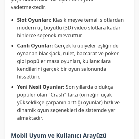
vadetmektedir.
Slot Oyunları:
Klasik meyve temalı slotlardan
modern üç boyutlu (3D) video slotlara kadar
binlerce seçenek mevcuttur.
Canlı Oyunlar:
Gerçek krupiyeler eşliğinde
oynanan blackjack, rulet, baccarat ve poker
gibi popüler masa oyunları, kullanıcılara
kendilerini gerçek bir oyun salonunda
hissettirir.
Yeni Nesil Oyunlar:
Son yıllarda oldukça
popüler olan "Crash" tarzı (örneğin uçak
yükseldikçe çarpanın arttığı oyunlar) hızlı ve
dinamik oyun seçenekleri de sistemde yer
almaktadır.
Mobil Uyum ve Kullanıcı Arayüzü