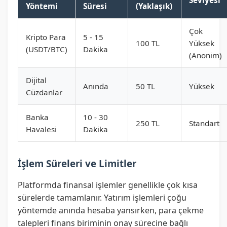
Seviyesi
Yöntemi
Süresi
(Yaklaşık)
Çok
Kripto Para
5 - 15
100 TL
Yüksek
(USDT/BTC)
Dakika
(Anonim)
Dijital
Anında
50 TL
Yüksek
Cüzdanlar
Banka
10 - 30
250 TL
Standart
Havalesi
Dakika
İşlem Süreleri ve Limitler
Platformda finansal işlemler genellikle çok kısa
sürelerde tamamlanır. Yatırım işlemleri çoğu
yöntemde anında hesaba yansırken, para çekme
talepleri finans biriminin onay sürecine bağlı