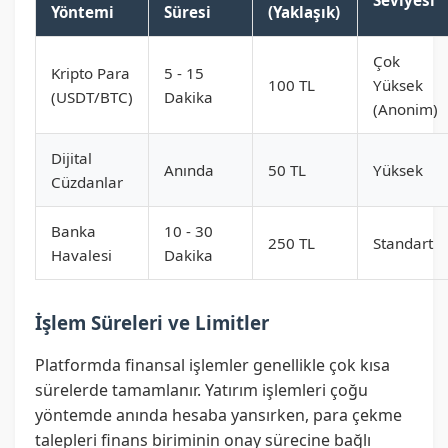
Seviyesi
Yöntemi
Süresi
(Yaklaşık)
Çok
Kripto Para
5 - 15
100 TL
Yüksek
(USDT/BTC)
Dakika
(Anonim)
Dijital
Anında
50 TL
Yüksek
Cüzdanlar
Banka
10 - 30
250 TL
Standart
Havalesi
Dakika
İşlem Süreleri ve Limitler
Platformda finansal işlemler genellikle çok kısa
sürelerde tamamlanır. Yatırım işlemleri çoğu
yöntemde anında hesaba yansırken, para çekme
talepleri finans biriminin onay sürecine bağlı