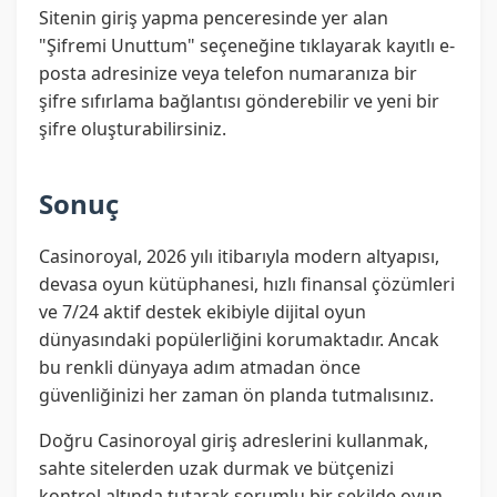
Sitenin giriş yapma penceresinde yer alan
"Şifremi Unuttum" seçeneğine tıklayarak kayıtlı e-
posta adresinize veya telefon numaranıza bir
şifre sıfırlama bağlantısı gönderebilir ve yeni bir
şifre oluşturabilirsiniz.
Sonuç
Casinoroyal, 2026 yılı itibarıyla modern altyapısı,
devasa oyun kütüphanesi, hızlı finansal çözümleri
ve 7/24 aktif destek ekibiyle dijital oyun
dünyasındaki popülerliğini korumaktadır. Ancak
bu renkli dünyaya adım atmadan önce
güvenliğinizi her zaman ön planda tutmalısınız.
Doğru Casinoroyal giriş adreslerini kullanmak,
sahte sitelerden uzak durmak ve bütçenizi
kontrol altında tutarak sorumlu bir şekilde oyun