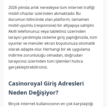
2026 yılında artık neredeyse tüm internet trafiği
mobil cihazlar üzerinden akmaktadır. Bu
durumun bilincinde olan platform, tamamen
mobil uyumlu (responsive) bir altyapıya sahiptir.
Akıllı telefonunuz veya tabletiniz üzerinden
tarayıcı yardımıyla sisteme giriş yaptığınızda, tüm
oyunlar ve menüler ekran boyutunuza otomatik
olarak adapte olur. Herhangi bir ek uygulama
indirme zorunluluğu olmadan, doğrudan
tarayıcınız üzerinden tüm işlemleri hızlıca
gerçekleştirebilirsiniz.
Casinoroyal Giriş Adresleri
Neden Değişiyor?
Birçok internet kullanıcısının en çok karşılaştığı