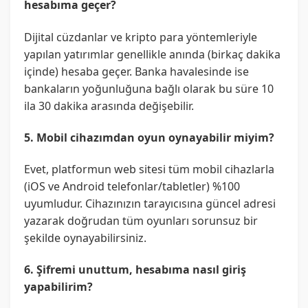
hesabıma geçer?
Dijital cüzdanlar ve kripto para yöntemleriyle
yapılan yatırımlar genellikle anında (birkaç dakika
içinde) hesaba geçer. Banka havalesinde ise
bankaların yoğunluğuna bağlı olarak bu süre 10
ila 30 dakika arasında değişebilir.
5. Mobil cihazımdan oyun oynayabilir miyim?
Evet, platformun web sitesi tüm mobil cihazlarla
(iOS ve Android telefonlar/tabletler) %100
uyumludur. Cihazınızın tarayıcısına güncel adresi
yazarak doğrudan tüm oyunları sorunsuz bir
şekilde oynayabilirsiniz.
6. Şifremi unuttum, hesabıma nasıl giriş
yapabilirim?