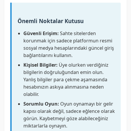
Önemli Noktalar Kutusu
Güvenli Erişim:
Sahte sitelerden
korunmak için sadece platformun resmi
sosyal medya hesaplarındaki güncel giriş
bağlantılarını kullanın.
Kişisel Bilgiler:
Üye olurken verdiğiniz
bilgilerin doğruluğundan emin olun.
Yanlış bilgiler para çekme aşamasında
hesabınızın askıya alınmasına neden
olabilir.
Sorumlu Oyun:
Oyun oynamayı bir gelir
kapısı olarak değil, sadece eğlence olarak
görün. Kaybetmeyi göze alabileceğiniz
miktarlarla oynayın.