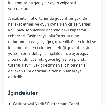
kullanıcılarına geniş bir oyun yelpazesi
sunmaktadır.
Ancak internet ortamında güvenli bir şekilde
hareket etmek ve oyun oynarken kişisel verileri
korumak son derece önemlidir. Bu kapsamlı
rehberde, Casinoroyal platformunun ne
olduğunu, nasıl çalıştığını, güvenlik önlemlerini ve
kullanıcıların en çok merak ettiği güvenli erişim
yöntemlerini detaylı bir şekilde inceleyeceğiz.
İnternet dünyasında güvenliğinizi ön planda
tutarak keyifli vakit geçirmeniz için bilmeniz
gereken tüm detayları sizler için bir araya
getirdik.
İçindekiler
Casinoroyal Nedir? Platformun Genel