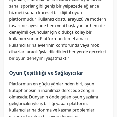
sanal sporlar gibi geniş bir yelpazede eğlence
hizmeti sunan küresel bir dijital oyun
platformudur. Kullanıcı dostu arayüzü ve modern
tasarımı sayesinde hem yeni başlayanlar hem de
deneyimli oyuncular için oldukça kolay bir
kullanım sunar. Platformun temel amacı,
kullanıcılarına evlerinin konforunda veya mobil
cihazları aracılığıyla diledikleri her yerde gerçekçi
bir oyun deneyimi yaşatmaktır.
Oyun Çeşitliliği ve Sağlayıcılar
Platformun en güçlü yönlerinden biri, oyun
kütüphanesinin inanılmaz derecede zengin
olmasıdır. Dünyanın önde gelen oyun yazılımı
geliştiricileriyle iş birliği yapan platform,
kullanıcılarına donma ve kasma problemleri
yaşamadan akıcı bir oyun deneyimi