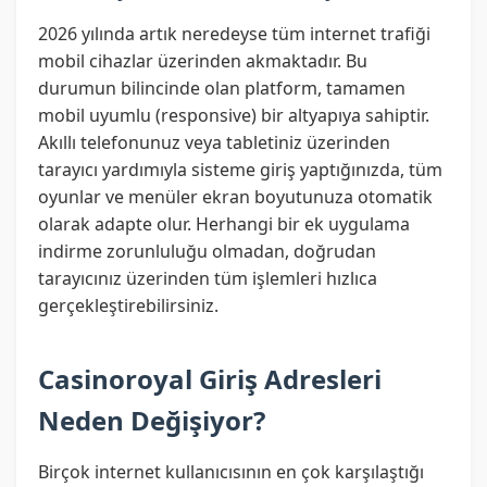
2026 yılında artık neredeyse tüm internet trafiği
mobil cihazlar üzerinden akmaktadır. Bu
durumun bilincinde olan platform, tamamen
mobil uyumlu (responsive) bir altyapıya sahiptir.
Akıllı telefonunuz veya tabletiniz üzerinden
tarayıcı yardımıyla sisteme giriş yaptığınızda, tüm
oyunlar ve menüler ekran boyutunuza otomatik
olarak adapte olur. Herhangi bir ek uygulama
indirme zorunluluğu olmadan, doğrudan
tarayıcınız üzerinden tüm işlemleri hızlıca
gerçekleştirebilirsiniz.
Casinoroyal Giriş Adresleri
Neden Değişiyor?
Birçok internet kullanıcısının en çok karşılaştığı