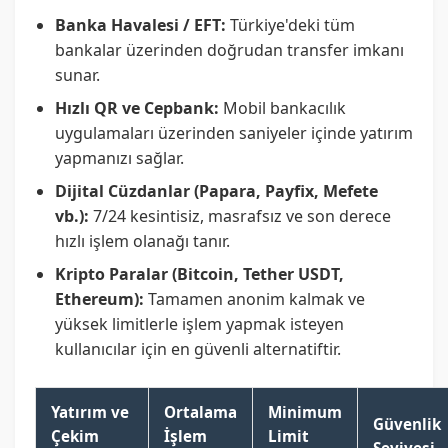
Banka Havalesi / EFT:
Türkiye'deki tüm
bankalar üzerinden doğrudan transfer imkanı
sunar.
Hızlı QR ve Cepbank:
Mobil bankacılık
uygulamaları üzerinden saniyeler içinde yatırım
yapmanızı sağlar.
Dijital Cüzdanlar (Papara, Payfix, Mefete
vb.):
7/24 kesintisiz, masrafsız ve son derece
hızlı işlem olanağı tanır.
Kripto Paralar (Bitcoin, Tether USDT,
Ethereum):
Tamamen anonim kalmak ve
yüksek limitlerle işlem yapmak isteyen
kullanıcılar için en güvenli alternatiftir.
Yatırım ve
Ortalama
Minimum
Güvenlik
Çekim
İşlem
Limit