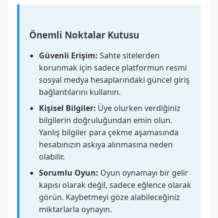
Önemli Noktalar Kutusu
Güvenli Erişim:
Sahte sitelerden
korunmak için sadece platformun resmi
sosyal medya hesaplarındaki güncel giriş
bağlantılarını kullanın.
Kişisel Bilgiler:
Üye olurken verdiğiniz
bilgilerin doğruluğundan emin olun.
Yanlış bilgiler para çekme aşamasında
hesabınızın askıya alınmasına neden
olabilir.
Sorumlu Oyun:
Oyun oynamayı bir gelir
kapısı olarak değil, sadece eğlence olarak
görün. Kaybetmeyi göze alabileceğiniz
miktarlarla oynayın.