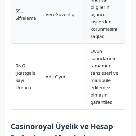
bilgilerin
SSL
Veri Güvenliği
üçüncü
Şifreleme
kişilerden
korunmasını
sağlar.
Oyun
sonuçlarının
RNG
tamamen
(Rastgele
şans eseri ve
Adil Oyun
Sayı
manipüle
Üretici)
edilemez
olmasını
garantiler.
Casinoroyal Üyelik ve Hesap