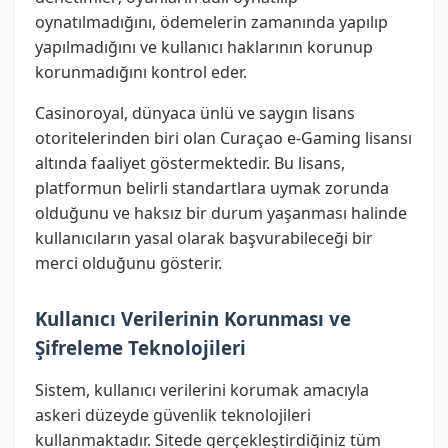
oynatılmadığını, ödemelerin zamanında yapılıp
yapılmadığını ve kullanıcı haklarının korunup
korunmadığını kontrol eder.
Casinoroyal, dünyaca ünlü ve saygın lisans
otoritelerinden biri olan Curaçao e-Gaming lisansı
altında faaliyet göstermektedir. Bu lisans,
platformun belirli standartlara uymak zorunda
olduğunu ve haksız bir durum yaşanması halinde
kullanıcıların yasal olarak başvurabileceği bir
merci olduğunu gösterir.
Kullanıcı Verilerinin Korunması ve
Şifreleme Teknolojileri
Sistem, kullanıcı verilerini korumak amacıyla
askeri düzeyde güvenlik teknolojileri
kullanmaktadır. Sitede gerçekleştirdiğiniz tüm