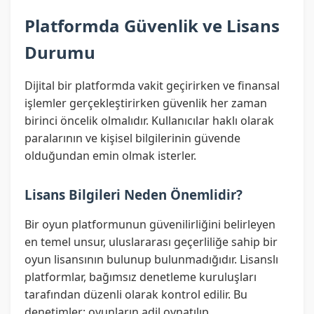
Platformda Güvenlik ve Lisans
Durumu
Dijital bir platformda vakit geçirirken ve finansal
işlemler gerçekleştirirken güvenlik her zaman
birinci öncelik olmalıdır. Kullanıcılar haklı olarak
paralarının ve kişisel bilgilerinin güvende
olduğundan emin olmak isterler.
Lisans Bilgileri Neden Önemlidir?
Bir oyun platformunun güvenilirliğini belirleyen
en temel unsur, uluslararası geçerliliğe sahip bir
oyun lisansının bulunup bulunmadığıdır. Lisanslı
platformlar, bağımsız denetleme kuruluşları
tarafından düzenli olarak kontrol edilir. Bu
denetimler; oyunların adil oynatılıp