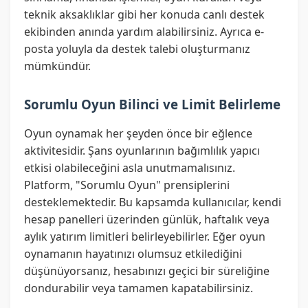
teknik aksaklıklar gibi her konuda canlı destek
ekibinden anında yardım alabilirsiniz. Ayrıca e-
posta yoluyla da destek talebi oluşturmanız
mümkündür.
Sorumlu Oyun Bilinci ve Limit Belirleme
Oyun oynamak her şeyden önce bir eğlence
aktivitesidir. Şans oyunlarının bağımlılık yapıcı
etkisi olabileceğini asla unutmamalısınız.
Platform, "Sorumlu Oyun" prensiplerini
desteklemektedir. Bu kapsamda kullanıcılar, kendi
hesap panelleri üzerinden günlük, haftalık veya
aylık yatırım limitleri belirleyebilirler. Eğer oyun
oynamanın hayatınızı olumsuz etkilediğini
düşünüyorsanız, hesabınızı geçici bir süreliğine
dondurabilir veya tamamen kapatabilirsiniz.