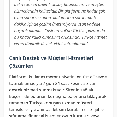
belirleyen en önemli unsur, finansal hız ve müşteri
hizmetlerinin kalitesidir. Bir platform ne kadar çok
oyun sunarsa sunun, kullanıcının sorununa 5
dakika içinde çözüm üretemiyorsa uzun vadede
başarılı olamaz. Casinoroyal'un Türkiye pazarında
bu kadar kalıcı olmasının arkasında, Türkçe hizmet
veren dinamik destek ekibi yatmaktadır."
Canlı Destek ve Müşteri Hizmetleri
Çözümleri
Platform, kullanıcı memnuniyetini en üst düzeyde
tutmak amacıyla 7 gün 24 saat kesintisiz canlı
destek hizmeti sunmaktadır. Sitenin sağ alt
köşesinde bulunan konuşma balonuna tıklayarak
tamamen Türkçe konuşan uzman müşteri
temsilcileriyle anında iletişim kurabilirsiniz. Şifre
sıfırlama, finansal işlemler, oyun kuralları veya