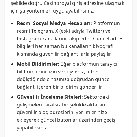
şekilde doğru Casinoroyal giriş adresine ulaşmak
için şu yöntemleri uygulayabilirsiniz:
Resmi Sosyal Medya Hesapları:
Platformun
resmi Telegram, X (eski adıyla Twitter) ve
Instagram kanallarını takip edin. Güncel adres
bilgileri her zaman bu kanalların biyografi
kısmında güvenilir bağlantılarla paylaşılır.
Mobil Bildirimler:
Eğer platformun tarayıcı
bildirimlerine izin verdiyseniz, adres
değiştiğinde cihazınıza doğrudan güncel
bağlantı içeren bir bildirim gönderilir.
Güvenilir İnceleme Siteleri:
Sektördeki
gelişmeleri tarafsız bir şekilde aktaran
güvenilir blog adreslerini yer imlerinize
ekleyerek güncel butonlar üzerinden geçiş
yapabilirsiniz.