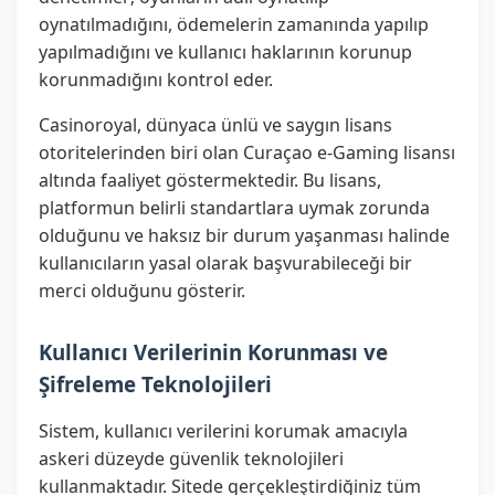
oynatılmadığını, ödemelerin zamanında yapılıp
yapılmadığını ve kullanıcı haklarının korunup
korunmadığını kontrol eder.
Casinoroyal, dünyaca ünlü ve saygın lisans
otoritelerinden biri olan Curaçao e-Gaming lisansı
altında faaliyet göstermektedir. Bu lisans,
platformun belirli standartlara uymak zorunda
olduğunu ve haksız bir durum yaşanması halinde
kullanıcıların yasal olarak başvurabileceği bir
merci olduğunu gösterir.
Kullanıcı Verilerinin Korunması ve
Şifreleme Teknolojileri
Sistem, kullanıcı verilerini korumak amacıyla
askeri düzeyde güvenlik teknolojileri
kullanmaktadır. Sitede gerçekleştirdiğiniz tüm