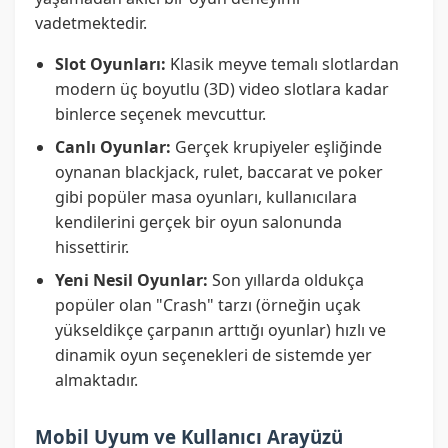
vadetmektedir.
Slot Oyunları:
Klasik meyve temalı slotlardan
modern üç boyutlu (3D) video slotlara kadar
binlerce seçenek mevcuttur.
Canlı Oyunlar:
Gerçek krupiyeler eşliğinde
oynanan blackjack, rulet, baccarat ve poker
gibi popüler masa oyunları, kullanıcılara
kendilerini gerçek bir oyun salonunda
hissettirir.
Yeni Nesil Oyunlar:
Son yıllarda oldukça
popüler olan "Crash" tarzı (örneğin uçak
yükseldikçe çarpanın arttığı oyunlar) hızlı ve
dinamik oyun seçenekleri de sistemde yer
almaktadır.
Mobil Uyum ve Kullanıcı Arayüzü