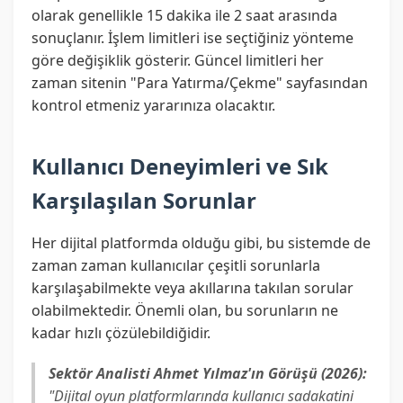
olarak genellikle 15 dakika ile 2 saat arasında
sonuçlanır. İşlem limitleri ise seçtiğiniz yönteme
göre değişiklik gösterir. Güncel limitleri her
zaman sitenin "Para Yatırma/Çekme" sayfasından
kontrol etmeniz yararınıza olacaktır.
Kullanıcı Deneyimleri ve Sık
Karşılaşılan Sorunlar
Her dijital platformda olduğu gibi, bu sistemde de
zaman zaman kullanıcılar çeşitli sorunlarla
karşılaşabilmekte veya akıllarına takılan sorular
olabilmektedir. Önemli olan, bu sorunların ne
kadar hızlı çözülebildiğidir.
Sektör Analisti Ahmet Yılmaz'ın Görüşü (2026):
"Dijital oyun platformlarında kullanıcı sadakatini