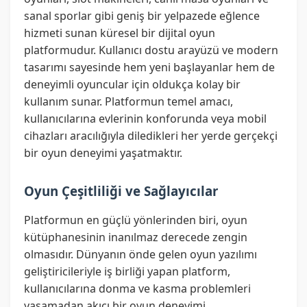
sanal sporlar gibi geniş bir yelpazede eğlence
hizmeti sunan küresel bir dijital oyun
platformudur. Kullanıcı dostu arayüzü ve modern
tasarımı sayesinde hem yeni başlayanlar hem de
deneyimli oyuncular için oldukça kolay bir
kullanım sunar. Platformun temel amacı,
kullanıcılarına evlerinin konforunda veya mobil
cihazları aracılığıyla diledikleri her yerde gerçekçi
bir oyun deneyimi yaşatmaktır.
Oyun Çeşitliliği ve Sağlayıcılar
Platformun en güçlü yönlerinden biri, oyun
kütüphanesinin inanılmaz derecede zengin
olmasıdır. Dünyanın önde gelen oyun yazılımı
geliştiricileriyle iş birliği yapan platform,
kullanıcılarına donma ve kasma problemleri
yaşamadan akıcı bir oyun deneyimi