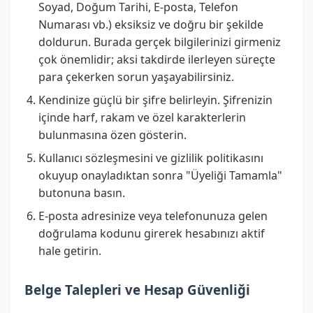
Soyad, Doğum Tarihi, E-posta, Telefon
Numarası vb.) eksiksiz ve doğru bir şekilde
doldurun. Burada gerçek bilgilerinizi girmeniz
çok önemlidir; aksi takdirde ilerleyen süreçte
para çekerken sorun yaşayabilirsiniz.
Kendinize güçlü bir şifre belirleyin. Şifrenizin
içinde harf, rakam ve özel karakterlerin
bulunmasına özen gösterin.
Kullanıcı sözleşmesini ve gizlilik politikasını
okuyup onayladıktan sonra "Üyeliği Tamamla"
butonuna basın.
E-posta adresinize veya telefonunuza gelen
doğrulama kodunu girerek hesabınızı aktif
hale getirin.
Belge Talepleri ve Hesap Güvenliği