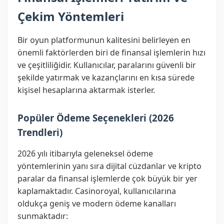
Çekim Yöntemleri
Bir oyun platformunun kalitesini belirleyen en
önemli faktörlerden biri de finansal işlemlerin hızı
ve çeşitliliğidir. Kullanıcılar, paralarını güvenli bir
şekilde yatırmak ve kazançlarını en kısa sürede
kişisel hesaplarına aktarmak isterler.
Popüler Ödeme Seçenekleri (2026
Trendleri)
2026 yılı itibarıyla geleneksel ödeme
yöntemlerinin yanı sıra dijital cüzdanlar ve kripto
paralar da finansal işlemlerde çok büyük bir yer
kaplamaktadır. Casinoroyal, kullanıcılarına
oldukça geniş ve modern ödeme kanalları
sunmaktadır: