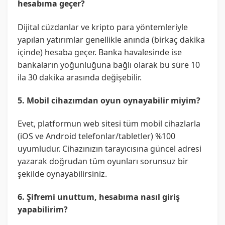
hesabıma geçer?
Dijital cüzdanlar ve kripto para yöntemleriyle
yapılan yatırımlar genellikle anında (birkaç dakika
içinde) hesaba geçer. Banka havalesinde ise
bankaların yoğunluğuna bağlı olarak bu süre 10
ila 30 dakika arasında değişebilir.
5. Mobil cihazımdan oyun oynayabilir miyim?
Evet, platformun web sitesi tüm mobil cihazlarla
(iOS ve Android telefonlar/tabletler) %100
uyumludur. Cihazınızın tarayıcısına güncel adresi
yazarak doğrudan tüm oyunları sorunsuz bir
şekilde oynayabilirsiniz.
6. Şifremi unuttum, hesabıma nasıl giriş
yapabilirim?