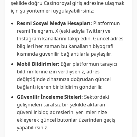
şekilde doğru Casinoroyal giriş adresine ulaşmak
için şu yöntemleri uygulayabilirsiniz:
Resmi Sosyal Medya Hesapları:
Platformun
resmi Telegram, X (eski adıyla Twitter) ve
Instagram kanallarını takip edin. Güncel adres
bilgileri her zaman bu kanalların biyografi
kısmında güvenilir bağlantılarla paylaşılır.
Mobil Bildirimler:
Eğer platformun tarayıcı
bildirimlerine izin verdiyseniz, adres
değiştiğinde cihazınıza doğrudan güncel
bağlantı içeren bir bildirim gönderilir.
Güvenilir İnceleme Siteleri:
Sektördeki
gelişmeleri tarafsız bir şekilde aktaran
güvenilir blog adreslerini yer imlerinize
ekleyerek güncel butonlar üzerinden geçiş
yapabilirsiniz.