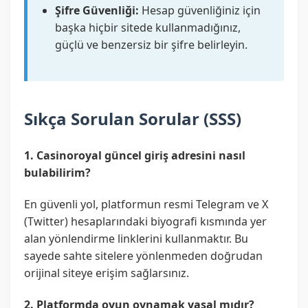
Şifre Güvenliği:
Hesap güvenliğiniz için
başka hiçbir sitede kullanmadığınız,
güçlü ve benzersiz bir şifre belirleyin.
Sıkça Sorulan Sorular (SSS)
1. Casinoroyal güncel giriş adresini nasıl
bulabilirim?
En güvenli yol, platformun resmi Telegram ve X
(Twitter) hesaplarındaki biyografi kısmında yer
alan yönlendirme linklerini kullanmaktır. Bu
sayede sahte sitelere yönlenmeden doğrudan
orijinal siteye erişim sağlarsınız.
2. Platformda oyun oynamak yasal mıdır?