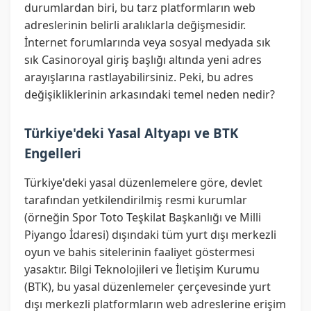
durumlardan biri, bu tarz platformların web
adreslerinin belirli aralıklarla değişmesidir.
İnternet forumlarında veya sosyal medyada sık
sık Casinoroyal giriş başlığı altında yeni adres
arayışlarına rastlayabilirsiniz. Peki, bu adres
değişikliklerinin arkasındaki temel neden nedir?
Türkiye'deki Yasal Altyapı ve BTK
Engelleri
Türkiye'deki yasal düzenlemelere göre, devlet
tarafından yetkilendirilmiş resmi kurumlar
(örneğin Spor Toto Teşkilat Başkanlığı ve Milli
Piyango İdaresi) dışındaki tüm yurt dışı merkezli
oyun ve bahis sitelerinin faaliyet göstermesi
yasaktır. Bilgi Teknolojileri ve İletişim Kurumu
(BTK), bu yasal düzenlemeler çerçevesinde yurt
dışı merkezli platformların web adreslerine erişim