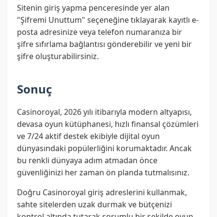
Sitenin giriş yapma penceresinde yer alan
"Şifremi Unuttum" seçeneğine tıklayarak kayıtlı e-
posta adresinize veya telefon numaranıza bir
şifre sıfırlama bağlantısı gönderebilir ve yeni bir
şifre oluşturabilirsiniz.
Sonuç
Casinoroyal, 2026 yılı itibarıyla modern altyapısı,
devasa oyun kütüphanesi, hızlı finansal çözümleri
ve 7/24 aktif destek ekibiyle dijital oyun
dünyasındaki popülerliğini korumaktadır. Ancak
bu renkli dünyaya adım atmadan önce
güvenliğinizi her zaman ön planda tutmalısınız.
Doğru Casinoroyal giriş adreslerini kullanmak,
sahte sitelerden uzak durmak ve bütçenizi
kontrol altında tutarak sorumlu bir şekilde oyun