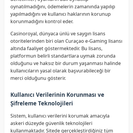
oynatılmadığını, ödemelerin zamanında yapılıp
yapılmadığını ve kullanıcı haklarının korunup
korunmadığını kontrol eder.
Casinoroyal, dünyaca ünlü ve saygın lisans
otoritelerinden biri olan Curaçao e-Gaming lisansı
altında faaliyet göstermektedir. Bu lisans,
platformun belirli standartlara uymak zorunda
olduğunu ve haksız bir durum yaşanması halinde
kullanıcıların yasal olarak başvurabileceği bir
merci olduğunu gösterir.
Kullanıcı Verilerinin Korunması ve
Şifreleme Teknolojileri
Sistem, kullanıcı verilerini korumak amacıyla
askeri düzeyde güvenlik teknolojileri
kullanmaktadır. Sitede gerçekleştirdiğiniz tüm