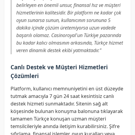
belirleyen en önemli unsur, finansal hız ve müşteri
hizmetlerinin kalitesidir. Bir platform ne kadar çok
oyun sunarsa sunun, kullanıcının sorununa 5
dakika içinde çözüm üretemiyorsa uzun vadede
başarılı olamaz. Casinoroyal'un Türkiye pazarında
bu kadar kalıcı olmasının arkasında, Türkçe hizmet
veren dinamik destek ekibi yatmaktadır."
Canlı Destek ve Müşteri Hizmetleri
Çözümleri
Platform, kullanıcı memnuniyetini en üst düzeyde
tutmak amacıyla 7 gün 24 saat kesintisiz canlı
destek hizmeti sunmaktadır. Sitenin sağ alt
köşesinde bulunan konuşma balonuna tıklayarak
tamamen Türkçe konuşan uzman müşteri
temsilcileriyle anında iletişim kurabilirsiniz. Şifre
sıfırlama, finansal işlemler, oyun kuralları veya