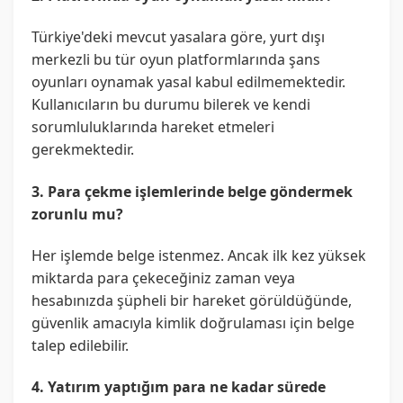
Türkiye'deki mevcut yasalara göre, yurt dışı
merkezli bu tür oyun platformlarında şans
oyunları oynamak yasal kabul edilmemektedir.
Kullanıcıların bu durumu bilerek ve kendi
sorumluluklarında hareket etmeleri
gerekmektedir.
3. Para çekme işlemlerinde belge göndermek
zorunlu mu?
Her işlemde belge istenmez. Ancak ilk kez yüksek
miktarda para çekeceğiniz zaman veya
hesabınızda şüpheli bir hareket görüldüğünde,
güvenlik amacıyla kimlik doğrulaması için belge
talep edilebilir.
4. Yatırım yaptığım para ne kadar sürede