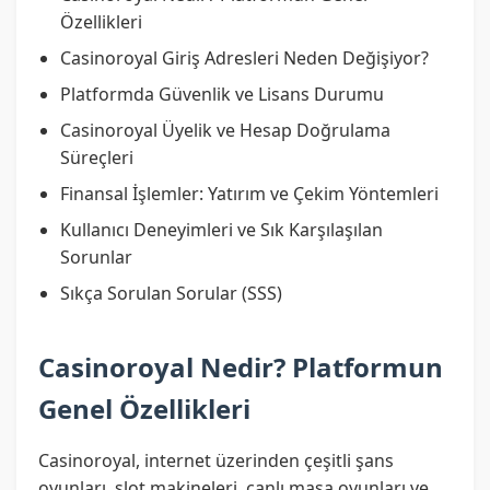
Özellikleri
Casinoroyal Giriş Adresleri Neden Değişiyor?
Platformda Güvenlik ve Lisans Durumu
Casinoroyal Üyelik ve Hesap Doğrulama
Süreçleri
Finansal İşlemler: Yatırım ve Çekim Yöntemleri
Kullanıcı Deneyimleri ve Sık Karşılaşılan
Sorunlar
Sıkça Sorulan Sorular (SSS)
Casinoroyal Nedir? Platformun
Genel Özellikleri
Casinoroyal, internet üzerinden çeşitli şans
oyunları, slot makineleri, canlı masa oyunları ve