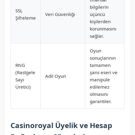
bilgilerin
SSL
Veri Güvenliği
üçüncü
Şifreleme
kişilerden
korunmasını
sağlar.
Oyun
sonuçlarının
RNG
tamamen
(Rastgele
şans eseri ve
Adil Oyun
Sayı
manipüle
Üretici)
edilemez
olmasını
garantiler.
Casinoroyal Üyelik ve Hesap