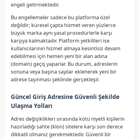
engeli getirmektedir.
Bu engellemeler sadece bu platforma özel
değildir; küresel çapta hizmet veren yüzlerce
büyük marka aynı yasal prosedürlerle karşı
karşıya kalmaktadır. Platform yetkilileri ise
kullanıcılarının hizmet almaya kesintisiz devam
edebilmesi için hemen yeni bir alan adına
(domain) geçiş yaparlar. Bu durum, adreslerin
sonuna veya başına sayılar eklenerek yeni bir
adrese taşınması şeklinde gerçekleşir.
Güncel Giriş Adresine Güvenli Şekilde
Ulaşma Yolları
Adres değişiklikleri sırasında kötü niyetli kişilerin
hazırladığı sahte (klon) sitelere karşı son derece
dikkatli olmanız gerekmektedir. Güvenli bir