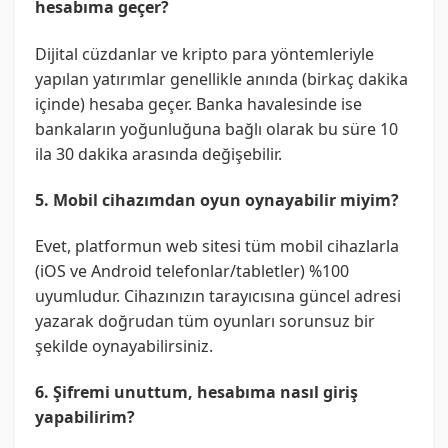
hesabıma geçer?
Dijital cüzdanlar ve kripto para yöntemleriyle
yapılan yatırımlar genellikle anında (birkaç dakika
içinde) hesaba geçer. Banka havalesinde ise
bankaların yoğunluğuna bağlı olarak bu süre 10
ila 30 dakika arasında değişebilir.
5. Mobil cihazımdan oyun oynayabilir miyim?
Evet, platformun web sitesi tüm mobil cihazlarla
(iOS ve Android telefonlar/tabletler) %100
uyumludur. Cihazınızın tarayıcısına güncel adresi
yazarak doğrudan tüm oyunları sorunsuz bir
şekilde oynayabilirsiniz.
6. Şifremi unuttum, hesabıma nasıl giriş
yapabilirim?