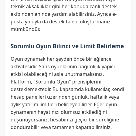
teknik aksaklıklar gibi her konuda canlı destek
ekibinden anında yardım alabilirsiniz. Ayrıca e-
posta yoluyla da destek talebi oluşturmanız
mümkündür.
Sorumlu Oyun Bilinci ve Limit Belirleme
Oyun oynamak her şeyden önce bir eğlence
aktivitesidir. Şans oyunlarının bağımlılık yapıcı
etkisi olabileceğini asla unutmamalısınız.
Platform, "Sorumlu Oyun" prensiplerini
desteklemektedir. Bu kapsamda kullanıcılar, kendi
hesap panelleri üzerinden günlük, haftalık veya
aylık yatırım limitleri belirleyebilirler. Eğer oyun
oynamanın hayatınızı olumsuz etkilediğini
düşünüyorsanız, hesabınızı geçici bir süreliğine
dondurabilir veya tamamen kapatabilirsiniz.