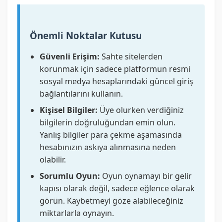
Önemli Noktalar Kutusu
Güvenli Erişim:
Sahte sitelerden
korunmak için sadece platformun resmi
sosyal medya hesaplarındaki güncel giriş
bağlantılarını kullanın.
Kişisel Bilgiler:
Üye olurken verdiğiniz
bilgilerin doğruluğundan emin olun.
Yanlış bilgiler para çekme aşamasında
hesabınızın askıya alınmasına neden
olabilir.
Sorumlu Oyun:
Oyun oynamayı bir gelir
kapısı olarak değil, sadece eğlence olarak
görün. Kaybetmeyi göze alabileceğiniz
miktarlarla oynayın.