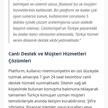
belirleyen en önemli unsur, finansal hız ve müşteri
hizmetlerinin kalitesidir. Bir platform ne kadar çok
oyun sunarsa sunun, kullanıcının sorununa 5
dakika içinde çözüm üretemiyorsa uzun vadede
başarılı olamaz. Casinoroyal'un Türkiye pazarında
bu kadar kalıcı olmasının arkasında, Türkçe hizmet
veren dinamik destek ekibi yatmaktadır."
Canlı Destek ve Müşteri Hizmetleri
Çözümleri
Platform, kullanıcı memnuniyetini en üst düzeyde
tutmak amacıyla 7 gün 24 saat kesintisiz canlı
destek hizmeti sunmaktadır. Sitenin sağ alt
köşesinde bulunan konuşma balonuna tıklayarak
tamamen Türkçe konuşan uzman müşteri
temsilcileriyle anında iletişim kurabilirsiniz. Şifre
sıfırlama, finansal işlemler, oyun kuralları veya