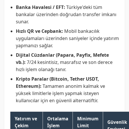
Banka Havalesi / EFT:
Türkiye'deki tüm
bankalar üzerinden doğrudan transfer imkanı
sunar.
Hızlı QR ve Cepbank:
Mobil bankacılık
uygulamaları üzerinden saniyeler içinde yatırım
yapmanızı sağlar.
Dijital Cüzdanlar (Papara, Payfix, Mefete
vb.):
7/24 kesintisiz, masrafsız ve son derece
hızlı işlem olanağı tanır.
Kripto Paralar (Bitcoin, Tether USDT,
Ethereum):
Tamamen anonim kalmak ve
yüksek limitlerle işlem yapmak isteyen
kullanıcılar için en güvenli alternatiftir.
Yatırım ve
Ortalama
Minimum
Güvenlik
Çekim
İşlem
Limit