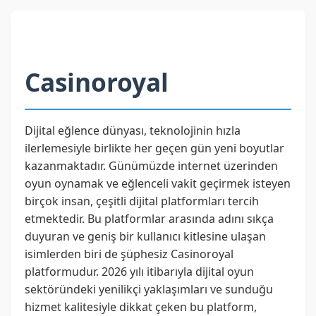
Casinoroyal
Dijital eğlence dünyası, teknolojinin hızla
ilerlemesiyle birlikte her geçen gün yeni boyutlar
kazanmaktadır. Günümüzde internet üzerinden
oyun oynamak ve eğlenceli vakit geçirmek isteyen
birçok insan, çeşitli dijital platformları tercih
etmektedir. Bu platformlar arasında adını sıkça
duyuran ve geniş bir kullanıcı kitlesine ulaşan
isimlerden biri de şüphesiz Casinoroyal
platformudur. 2026 yılı itibarıyla dijital oyun
sektöründeki yenilikçi yaklaşımları ve sunduğu
hizmet kalitesiyle dikkat çeken bu platform,