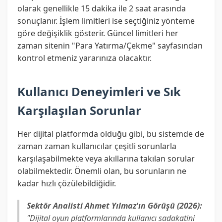
olarak genellikle 15 dakika ile 2 saat arasında
sonuçlanır. İşlem limitleri ise seçtiğiniz yönteme
göre değişiklik gösterir. Güncel limitleri her
zaman sitenin "Para Yatırma/Çekme" sayfasından
kontrol etmeniz yararınıza olacaktır.
Kullanıcı Deneyimleri ve Sık
Karşılaşılan Sorunlar
Her dijital platformda olduğu gibi, bu sistemde de
zaman zaman kullanıcılar çeşitli sorunlarla
karşılaşabilmekte veya akıllarına takılan sorular
olabilmektedir. Önemli olan, bu sorunların ne
kadar hızlı çözülebildiğidir.
Sektör Analisti Ahmet Yılmaz'ın Görüşü (2026):
"Dijital oyun platformlarında kullanıcı sadakatini