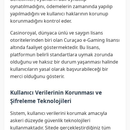
oynatılmadığını, ödemelerin zamanında yapılıp
yapılmadığını ve kullanıcı haklarının korunup
korunmadığını kontrol eder.
Casinoroyal, dünyaca ünlü ve saygın lisans
otoritelerinden biri olan Curaçao e-Gaming lisansı
altında faaliyet göstermektedir. Bu lisans,
platformun belirli standartlara uymak zorunda
olduğunu ve haksız bir durum yaşanması halinde
kullanıcıların yasal olarak başvurabileceği bir
merci olduğunu gösterir.
Kullanıcı Verilerinin Korunması ve
Şifreleme Teknolojileri
Sistem, kullanıcı verilerini korumak amacıyla
askeri düzeyde güvenlik teknolojileri
kullanmaktadır. Sitede gerçekleştirdiğiniz tüm