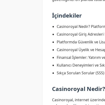
İçindekiler
Casinoroyal Nedir? Platfor
Casinoroyal Giriş Adresler
Platformda Güvenlik ve Li
Casinoroyal Üyelik ve Hes
Finansal İşlemler: Yatırım 
Kullanıcı Deneyimleri ve Sık
Sıkça Sorulan Sorular (SSS)
Casinoroyal Nedir?
Casinoroyal, internet üzerinden