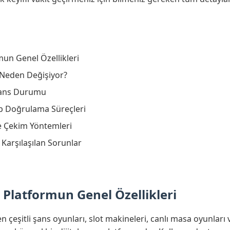
mun Genel Özellikleri
i Neden Değişiyor?
sans Durumu
ap Doğrulama Süreçleri
ve Çekim Yöntemleri
 Karşılaşılan Sorunlar
 Platformun Genel Özellikleri
 çeşitli şans oyunları, slot makineleri, canlı masa oyunları v