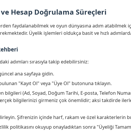
 ve Hesap Doğrulama Süreçleri
den faydalanabilmek ve oyun dünyasına adım atabilmek için 
ekmektedir. Üyelik işlemleri oldukça basit ve hızlı adımlard
Rehberi
aki adımları sırasıyla takip edebilirsiniz:
 güncel ana sayfaya gidin.
bulunan "Kayıt Ol" veya "Üye Ol" butonuna tıklayın.
n bilgileri (Ad, Soyad, Doğum Tarihi, E-posta, Telefon Numar
rçek bilgilerinizi girmeniz çok önemlidir; aksi takdirde ile
lirleyin. Şifrenizin içinde harf, rakam ve özel karakterlerin
izlilik politikasını okuyup onayladıktan sonra "Üyeliği Tama