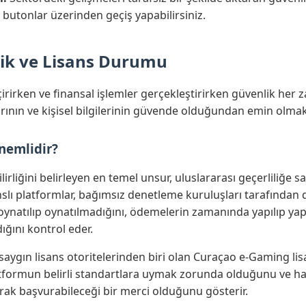
 butonlar üzerinden geçiş yapabilirsiniz.
ik ve Lisans Durumu
çirirken ve finansal işlemler gerçekleştirirken güvenlik her z
arının ve kişisel bilgilerinin güvende olduğundan emin olmak 
Önemlidir?
rliğini belirleyen en temel unsur, uluslararası geçerliliğe sa
lı platformlar, bağımsız denetleme kuruluşları tarafından dü
oynatılıp oynatılmadığını, ödemelerin zamanında yapılıp yapı
ğını kontrol eder.
aygın lisans otoritelerinden biri olan Curaçao e-Gaming lisa
latformun belirli standartlara uymak zorunda olduğunu ve h
larak başvurabileceği bir merci olduğunu gösterir.