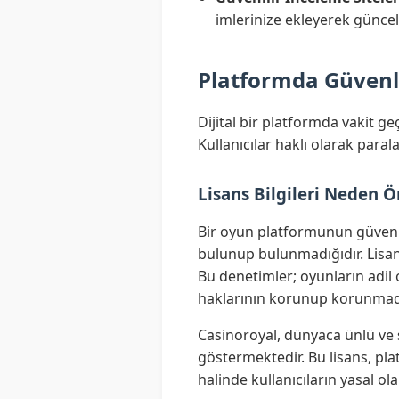
imlerinize ekleyerek güncel
Platformda Güvenl
Dijital bir platformda vakit ge
Kullanıcılar haklı olarak paral
Lisans Bilgileri Neden 
Bir oyun platformunun güvenili
bulunup bulunmadığıdır. Lisans
Bu denetimler; oyunların adil 
haklarının korunup korunmadı
Casinoroyal, dünyaca ünlü ve s
göstermektedir. Bu lisans, p
halinde kullanıcıların yasal o