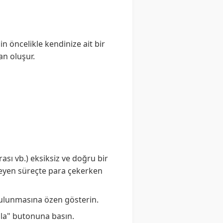
öncelikle kendinize ait bir
an oluşur.
ası vb.) eksiksiz ve doğru bir
rleyen süreçte para çekerken
 bulunmasına özen gösterin.
mla" butonuna basın.