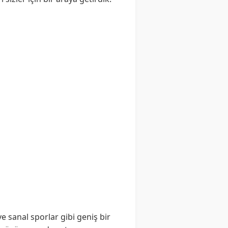
e sanal sporlar gibi geniş bir