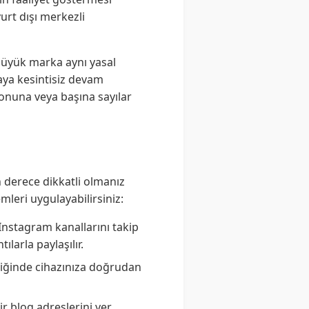
urt dışı merkezli
büyük marka aynı yasal
maya kesintisiz devam
sonuna veya başına sayılar
on derece dikkatli olmanız
leri uygulayabilirsiniz:
Instagram kanallarını takip
larla paylaşılır.
ştiğinde cihazınıza doğrudan
ir blog adreslerini yer