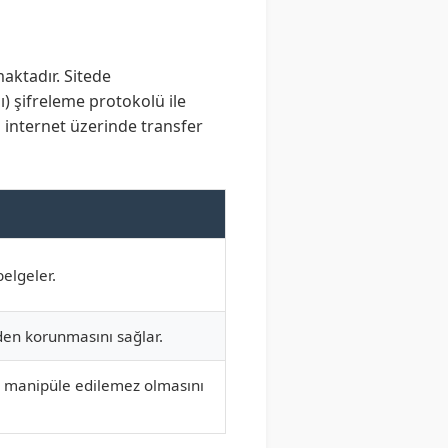
aktadır. Sitede
ı) şifreleme protokolü ile
iz internet üzerinde transfer
belgeler.
erden korunmasını sağlar.
 manipüle edilemez olmasını