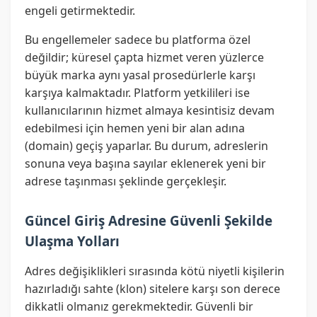
engeli getirmektedir.
Bu engellemeler sadece bu platforma özel
değildir; küresel çapta hizmet veren yüzlerce
büyük marka aynı yasal prosedürlerle karşı
karşıya kalmaktadır. Platform yetkilileri ise
kullanıcılarının hizmet almaya kesintisiz devam
edebilmesi için hemen yeni bir alan adına
(domain) geçiş yaparlar. Bu durum, adreslerin
sonuna veya başına sayılar eklenerek yeni bir
adrese taşınması şeklinde gerçekleşir.
Güncel Giriş Adresine Güvenli Şekilde
Ulaşma Yolları
Adres değişiklikleri sırasında kötü niyetli kişilerin
hazırladığı sahte (klon) sitelere karşı son derece
dikkatli olmanız gerekmektedir. Güvenli bir