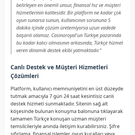
belirleyen en önemli unsur, finansal hız ve müşteri
hizmetlerinin kalitesidir. Bir platform ne kadar çok
oyun sunarsa sunun, kullanıcının sorununa 5
dakika içinde çözüm üretemiyorsa uzun vadede
başarılı olamaz. Casinoroyal'un Türkiye pazarında
bu kadar kalıcı olmasının arkasında, Türkçe hizmet
veren dinamik destek ekibi yatmaktadır."
Canlı Destek ve Müşteri Hizmetleri
Çözümleri
Platform, kullanıcı memnuniyetini en üst düzeyde
tutmak amacıyla 7 gün 24 saat kesintisiz canlı
destek hizmeti sunmaktadır. Sitenin sağ alt
köşesinde bulunan konuşma balonuna tıklayarak
tamamen Türkçe konuşan uzman müşteri
temsilcileriyle anında iletişim kurabilirsiniz. Şifre
sıfırlama, finansal işlemler, oyun kuralları veya