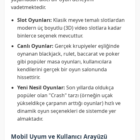
vadetmektedir.
Slot Oyunları:
Klasik meyve temalı slotlardan
modern üç boyutlu (3D) video slotlara kadar
binlerce seçenek mevcuttur.
Canlı Oyunlar:
Gerçek krupiyeler eşliğinde
oynanan blackjack, rulet, baccarat ve poker
gibi popüler masa oyunları, kullanıcılara
kendilerini gerçek bir oyun salonunda
hissettirir.
Yeni Nesil Oyunlar:
Son yıllarda oldukça
popüler olan "Crash" tarzı (örneğin uçak
yükseldikçe çarpanın arttığı oyunlar) hızlı ve
dinamik oyun seçenekleri de sistemde yer
almaktadır.
Mobil Uyum ve Kullanıcı Arayüzü