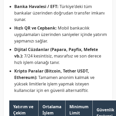
Banka Havalesi / EFT:
Türkiye'deki tüm
bankalar üzerinden doğrudan transfer imkanı
sunar.
Hızlı QR ve Cepbank:
Mobil bankacılık
uygulamaları üzerinden saniyeler içinde yatırım
yapmanızı sağlar.
Dijital Cüzdanlar (Papara, Payfix, Mefete
vb.):
7/24 kesintisiz, masrafsız ve son derece
hızlı işlem olanağı tanır.
Kripto Paralar (Bitcoin, Tether USDT,
Ethereum):
Tamamen anonim kalmak ve
yüksek limitlerle işlem yapmak isteyen
kullanıcılar için en güvenli alternatiftir.
Yatırım ve
Ortalama
Minimum
Güvenlik
Çekim
İşlem
Limit