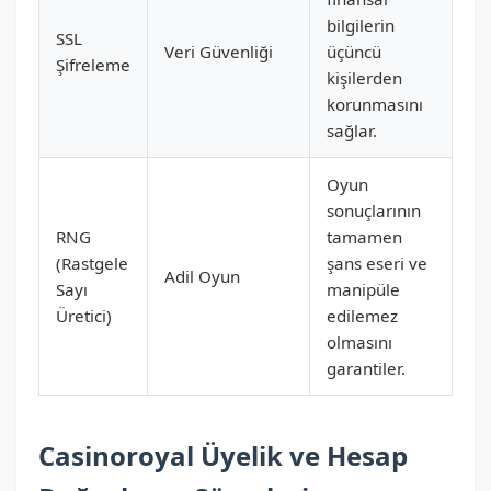
bilgilerin
SSL
Veri Güvenliği
üçüncü
Şifreleme
kişilerden
korunmasını
sağlar.
Oyun
sonuçlarının
RNG
tamamen
(Rastgele
şans eseri ve
Adil Oyun
Sayı
manipüle
Üretici)
edilemez
olmasını
garantiler.
Casinoroyal Üyelik ve Hesap