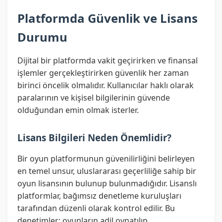
Platformda Güvenlik ve Lisans
Durumu
Dijital bir platformda vakit geçirirken ve finansal
işlemler gerçekleştirirken güvenlik her zaman
birinci öncelik olmalıdır. Kullanıcılar haklı olarak
paralarının ve kişisel bilgilerinin güvende
olduğundan emin olmak isterler.
Lisans Bilgileri Neden Önemlidir?
Bir oyun platformunun güvenilirliğini belirleyen
en temel unsur, uluslararası geçerliliğe sahip bir
oyun lisansının bulunup bulunmadığıdır. Lisanslı
platformlar, bağımsız denetleme kuruluşları
tarafından düzenli olarak kontrol edilir. Bu
denetimler; oyunların adil oynatılıp