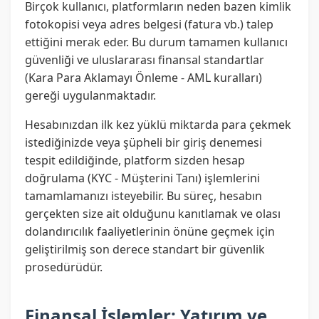
Birçok kullanıcı, platformların neden bazen kimlik
fotokopisi veya adres belgesi (fatura vb.) talep
ettiğini merak eder. Bu durum tamamen kullanıcı
güvenliği ve uluslararası finansal standartlar
(Kara Para Aklamayı Önleme - AML kuralları)
gereği uygulanmaktadır.
Hesabınızdan ilk kez yüklü miktarda para çekmek
istediğinizde veya şüpheli bir giriş denemesi
tespit edildiğinde, platform sizden hesap
doğrulama (KYC - Müşterini Tanı) işlemlerini
tamamlamanızı isteyebilir. Bu süreç, hesabın
gerçekten size ait olduğunu kanıtlamak ve olası
dolandırıcılık faaliyetlerinin önüne geçmek için
geliştirilmiş son derece standart bir güvenlik
prosedürüdür.
Finansal İşlemler: Yatırım ve