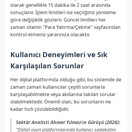
olarak genellikle 15 dakika ile 2 saat arasında
sonuçlanır. İşlem limitleri ise seçtiğiniz yönteme
göre değişiklik gösterir. Güncel limitleri her
zaman sitenin "Para Yatırma/Çekme" sayfasından
kontrol etmeniz yararınıza olacaktır.
Kullanıcı Deneyimleri ve Sık
Karşılaşılan Sorunlar
Her dijital platformda olduğu gibi, bu sistemde de
zaman zaman kullanıcılar çeşitli sorunlarla
karşılaşabilmekte veya akıllarına takılan sorular
olabilmektedir. Önemli olan, bu sorunların ne
kadar hızlı çözülebildiğidir.
Sektör Analisti Ahmet Yılmaz'ın Görüşü (2026):
"Dijital oyun platformlarında kullanıcı sadakatini