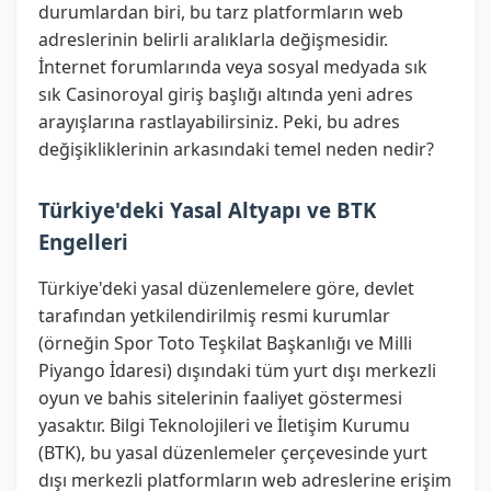
durumlardan biri, bu tarz platformların web
adreslerinin belirli aralıklarla değişmesidir.
İnternet forumlarında veya sosyal medyada sık
sık Casinoroyal giriş başlığı altında yeni adres
arayışlarına rastlayabilirsiniz. Peki, bu adres
değişikliklerinin arkasındaki temel neden nedir?
Türkiye'deki Yasal Altyapı ve BTK
Engelleri
Türkiye'deki yasal düzenlemelere göre, devlet
tarafından yetkilendirilmiş resmi kurumlar
(örneğin Spor Toto Teşkilat Başkanlığı ve Milli
Piyango İdaresi) dışındaki tüm yurt dışı merkezli
oyun ve bahis sitelerinin faaliyet göstermesi
yasaktır. Bilgi Teknolojileri ve İletişim Kurumu
(BTK), bu yasal düzenlemeler çerçevesinde yurt
dışı merkezli platformların web adreslerine erişim