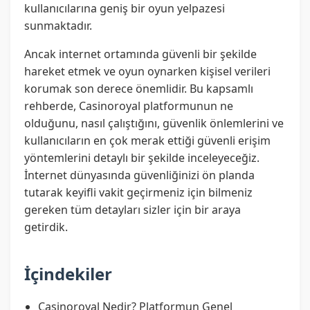
kullanıcılarına geniş bir oyun yelpazesi
sunmaktadır.
Ancak internet ortamında güvenli bir şekilde
hareket etmek ve oyun oynarken kişisel verileri
korumak son derece önemlidir. Bu kapsamlı
rehberde, Casinoroyal platformunun ne
olduğunu, nasıl çalıştığını, güvenlik önlemlerini ve
kullanıcıların en çok merak ettiği güvenli erişim
yöntemlerini detaylı bir şekilde inceleyeceğiz.
İnternet dünyasında güvenliğinizi ön planda
tutarak keyifli vakit geçirmeniz için bilmeniz
gereken tüm detayları sizler için bir araya
getirdik.
İçindekiler
Casinoroyal Nedir? Platformun Genel