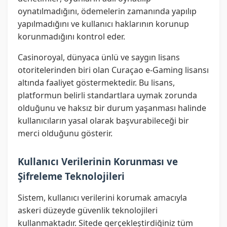
oynatılmadığını, ödemelerin zamanında yapılıp
yapılmadığını ve kullanıcı haklarının korunup
korunmadığını kontrol eder.
Casinoroyal, dünyaca ünlü ve saygın lisans
otoritelerinden biri olan Curaçao e-Gaming lisansı
altında faaliyet göstermektedir. Bu lisans,
platformun belirli standartlara uymak zorunda
olduğunu ve haksız bir durum yaşanması halinde
kullanıcıların yasal olarak başvurabileceği bir
merci olduğunu gösterir.
Kullanıcı Verilerinin Korunması ve
Şifreleme Teknolojileri
Sistem, kullanıcı verilerini korumak amacıyla
askeri düzeyde güvenlik teknolojileri
kullanmaktadır. Sitede gerçekleştirdiğiniz tüm