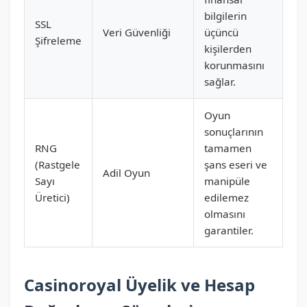
bilgilerin
SSL
Veri Güvenliği
üçüncü
Şifreleme
kişilerden
korunmasını
sağlar.
Oyun
sonuçlarının
RNG
tamamen
(Rastgele
şans eseri ve
Adil Oyun
Sayı
manipüle
Üretici)
edilemez
olmasını
garantiler.
Casinoroyal Üyelik ve Hesap