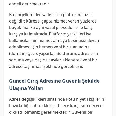
engeli getirmektedir.
Bu engellemeler sadece bu platforma özel
değildir; küresel çapta hizmet veren yüzlerce
büyük marka aynı yasal prosedürlerle karşı
karşıya kalmaktadır. Platform yetkilileri ise
kullanıcılarının hizmet almaya kesintisiz devam
edebilmesi için hemen yeni bir alan adına
(domain) geçiş yaparlar. Bu durum, adreslerin
sonuna veya başına sayılar eklenerek yeni bir
adrese taşınması şeklinde gerçekleşir.
Güncel Giriş Adresine Güvenli Şekilde
Ulaşma Yolları
Adres değişiklikleri sırasında kötü niyetli kişilerin
hazırladığı sahte (klon) sitelere karşı son derece
dikkatli olmanız gerekmektedir. Güvenli bir