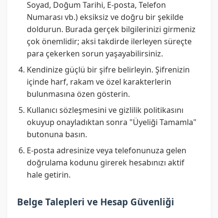
Soyad, Doğum Tarihi, E-posta, Telefon
Numarası vb.) eksiksiz ve doğru bir şekilde
doldurun. Burada gerçek bilgilerinizi girmeniz
çok önemlidir; aksi takdirde ilerleyen süreçte
para çekerken sorun yaşayabilirsiniz.
Kendinize güçlü bir şifre belirleyin. Şifrenizin
içinde harf, rakam ve özel karakterlerin
bulunmasına özen gösterin.
Kullanıcı sözleşmesini ve gizlilik politikasını
okuyup onayladıktan sonra "Üyeliği Tamamla"
butonuna basın.
E-posta adresinize veya telefonunuza gelen
doğrulama kodunu girerek hesabınızı aktif
hale getirin.
Belge Talepleri ve Hesap Güvenliği