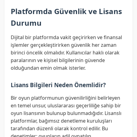
Platformda Güvenlik ve Lisans
Durumu
Dijital bir platformda vakit geçirirken ve finansal
işlemler gerçekleştirirken güvenlik her zaman
birinci öncelik olmalıdır. Kullanıcılar haklı olarak
paralarının ve kişisel bilgilerinin güvende
olduğundan emin olmak isterler.
Lisans Bilgileri Neden Önemlidir?
Bir oyun platformunun güvenilirliğini belirleyen
en temel unsur, uluslararası geçerliliğe sahip bir
oyun lisansının bulunup bulunmadığıdır. Lisanslı
platformlar, bağımsız denetleme kuruluşları
tarafından düzenli olarak kontrol edilir. Bu
denetimler; oyunların adil oynatılıp