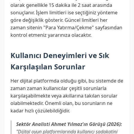
olarak genellikle 15 dakika ile 2 saat arasında
sonuçlanır. İşlem limitleri ise seçtiğiniz yönteme
göre değişiklik gösterir. Güncel limitleri her
zaman sitenin "Para Yatırma/Çekme" sayfasından
kontrol etmeniz yararınıza olacaktır.
Kullanıcı Deneyimleri ve Sık
Karşılaşılan Sorunlar
Her dijital platformda olduğu gibi, bu sistemde de
zaman zaman kullanıcılar çeşitli sorunlarla
karşılaşabilmekte veya akıllarına takılan sorular
olabilmektedir. Önemli olan, bu sorunların ne
kadar hızlı çözülebildiğidir.
Sektör Analisti Ahmet Yılmaz'ın Görüşü (2026):
"Dijital oyun platformlarında kullanıcı sadakatini