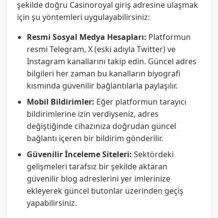
şekilde doğru Casinoroyal giriş adresine ulaşmak
için şu yöntemleri uygulayabilirsiniz:
Resmi Sosyal Medya Hesapları:
Platformun
resmi Telegram, X (eski adıyla Twitter) ve
Instagram kanallarını takip edin. Güncel adres
bilgileri her zaman bu kanalların biyografi
kısmında güvenilir bağlantılarla paylaşılır.
Mobil Bildirimler:
Eğer platformun tarayıcı
bildirimlerine izin verdiyseniz, adres
değiştiğinde cihazınıza doğrudan güncel
bağlantı içeren bir bildirim gönderilir.
Güvenilir İnceleme Siteleri:
Sektördeki
gelişmeleri tarafsız bir şekilde aktaran
güvenilir blog adreslerini yer imlerinize
ekleyerek güncel butonlar üzerinden geçiş
yapabilirsiniz.