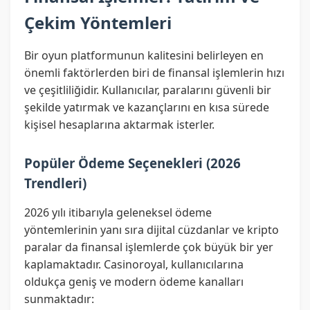
Çekim Yöntemleri
Bir oyun platformunun kalitesini belirleyen en
önemli faktörlerden biri de finansal işlemlerin hızı
ve çeşitliliğidir. Kullanıcılar, paralarını güvenli bir
şekilde yatırmak ve kazançlarını en kısa sürede
kişisel hesaplarına aktarmak isterler.
Popüler Ödeme Seçenekleri (2026
Trendleri)
2026 yılı itibarıyla geleneksel ödeme
yöntemlerinin yanı sıra dijital cüzdanlar ve kripto
paralar da finansal işlemlerde çok büyük bir yer
kaplamaktadır. Casinoroyal, kullanıcılarına
oldukça geniş ve modern ödeme kanalları
sunmaktadır: