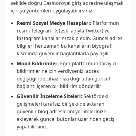
şekilde doğru Casinoroyal giriş adresine ulaşmak
için şu yöntemleri uygulayabilirsiniz:
Resmi Sosyal Medya Hesapları:
Platformun
resmi Telegram, X (eski adıyla Twitter) ve
Instagram kanallarını takip edin. Güncel adres
bilgileri her zaman bu kanalların biyografi
kısmında güvenilir bağlantılarla paylaşılır.
Mobil Bildirimler:
Eğer platformun tarayıcı
bildirimlerine izin verdiyseniz, adres
değiştiğinde cihazınıza doğrudan güncel
bağlantı içeren bir bildirim gönderilir.
Güvenilir İnceleme Siteleri:
Sektördeki
gelişmeleri tarafsız bir şekilde aktaran
güvenilir blog adreslerini yer imlerinize
ekleyerek güncel butonlar üzerinden geçiş
yapabilirsiniz.