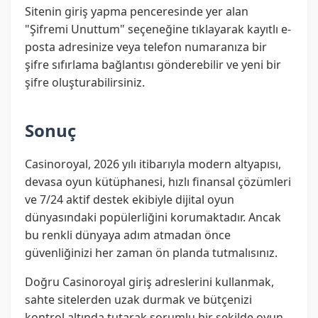
Sitenin giriş yapma penceresinde yer alan
"Şifremi Unuttum" seçeneğine tıklayarak kayıtlı e-
posta adresinize veya telefon numaranıza bir
şifre sıfırlama bağlantısı gönderebilir ve yeni bir
şifre oluşturabilirsiniz.
Sonuç
Casinoroyal, 2026 yılı itibarıyla modern altyapısı,
devasa oyun kütüphanesi, hızlı finansal çözümleri
ve 7/24 aktif destek ekibiyle dijital oyun
dünyasındaki popülerliğini korumaktadır. Ancak
bu renkli dünyaya adım atmadan önce
güvenliğinizi her zaman ön planda tutmalısınız.
Doğru Casinoroyal giriş adreslerini kullanmak,
sahte sitelerden uzak durmak ve bütçenizi
kontrol altında tutarak sorumlu bir şekilde oyun