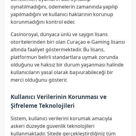
oynatılmadığını, ödemelerin zamanında yapılıp
yapılmadığını ve kullanıcı haklarının korunup
korunmadığını kontrol eder.
Casinoroyal, dünyaca ünlü ve saygın lisans
otoritelerinden biri olan Curaçao e-Gaming lisansı
altında faaliyet göstermektedir. Bu lisans,
platformun belirli standartlara uymak zorunda
olduğunu ve haksız bir durum yaşanması halinde
kullanıcıların yasal olarak başvurabileceği bir
merci olduğunu gösterir.
Kullanıcı Verilerinin Korunması ve
Şifreleme Teknolojileri
Sistem, kullanıcı verilerini korumak amacıyla
askeri düzeyde güvenlik teknolojileri
kullanmaktadır. Sitede gerçekleştirdiğiniz tüm