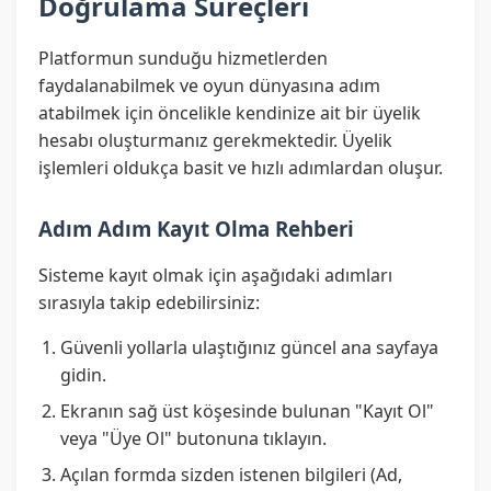
Doğrulama Süreçleri
Platformun sunduğu hizmetlerden
faydalanabilmek ve oyun dünyasına adım
atabilmek için öncelikle kendinize ait bir üyelik
hesabı oluşturmanız gerekmektedir. Üyelik
işlemleri oldukça basit ve hızlı adımlardan oluşur.
Adım Adım Kayıt Olma Rehberi
Sisteme kayıt olmak için aşağıdaki adımları
sırasıyla takip edebilirsiniz:
Güvenli yollarla ulaştığınız güncel ana sayfaya
gidin.
Ekranın sağ üst köşesinde bulunan "Kayıt Ol"
veya "Üye Ol" butonuna tıklayın.
Açılan formda sizden istenen bilgileri (Ad,