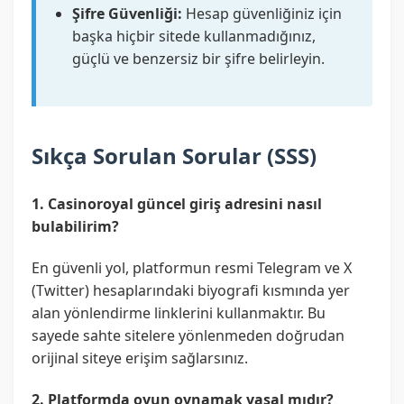
Şifre Güvenliği:
Hesap güvenliğiniz için
başka hiçbir sitede kullanmadığınız,
güçlü ve benzersiz bir şifre belirleyin.
Sıkça Sorulan Sorular (SSS)
1. Casinoroyal güncel giriş adresini nasıl
bulabilirim?
En güvenli yol, platformun resmi Telegram ve X
(Twitter) hesaplarındaki biyografi kısmında yer
alan yönlendirme linklerini kullanmaktır. Bu
sayede sahte sitelere yönlenmeden doğrudan
orijinal siteye erişim sağlarsınız.
2. Platformda oyun oynamak yasal mıdır?