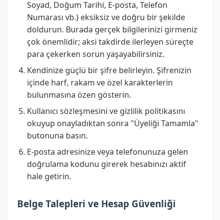
Soyad, Doğum Tarihi, E-posta, Telefon
Numarası vb.) eksiksiz ve doğru bir şekilde
doldurun. Burada gerçek bilgilerinizi girmeniz
çok önemlidir; aksi takdirde ilerleyen süreçte
para çekerken sorun yaşayabilirsiniz.
Kendinize güçlü bir şifre belirleyin. Şifrenizin
içinde harf, rakam ve özel karakterlerin
bulunmasına özen gösterin.
Kullanıcı sözleşmesini ve gizlilik politikasını
okuyup onayladıktan sonra "Üyeliği Tamamla"
butonuna basın.
E-posta adresinize veya telefonunuza gelen
doğrulama kodunu girerek hesabınızı aktif
hale getirin.
Belge Talepleri ve Hesap Güvenliği