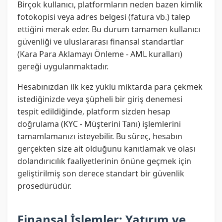
Birçok kullanıcı, platformların neden bazen kimlik
fotokopisi veya adres belgesi (fatura vb.) talep
ettiğini merak eder. Bu durum tamamen kullanıcı
güvenliği ve uluslararası finansal standartlar
(Kara Para Aklamayı Önleme - AML kuralları)
gereği uygulanmaktadır.
Hesabınızdan ilk kez yüklü miktarda para çekmek
istediğinizde veya şüpheli bir giriş denemesi
tespit edildiğinde, platform sizden hesap
doğrulama (KYC - Müşterini Tanı) işlemlerini
tamamlamanızı isteyebilir. Bu süreç, hesabın
gerçekten size ait olduğunu kanıtlamak ve olası
dolandırıcılık faaliyetlerinin önüne geçmek için
geliştirilmiş son derece standart bir güvenlik
prosedürüdür.
Finansal İşlemler: Yatırım ve