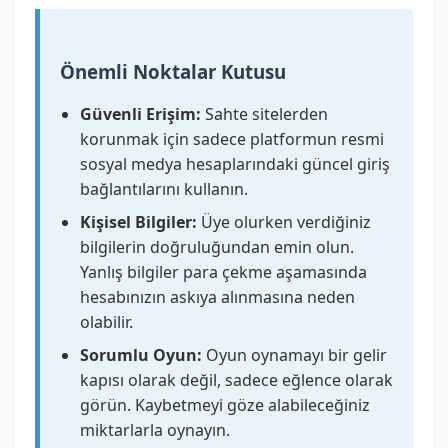
Önemli Noktalar Kutusu
Güvenli Erişim:
Sahte sitelerden
korunmak için sadece platformun resmi
sosyal medya hesaplarındaki güncel giriş
bağlantılarını kullanın.
Kişisel Bilgiler:
Üye olurken verdiğiniz
bilgilerin doğruluğundan emin olun.
Yanlış bilgiler para çekme aşamasında
hesabınızın askıya alınmasına neden
olabilir.
Sorumlu Oyun:
Oyun oynamayı bir gelir
kapısı olarak değil, sadece eğlence olarak
görün. Kaybetmeyi göze alabileceğiniz
miktarlarla oynayın.