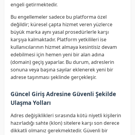
engeli getirmektedir.
Bu engellemeler sadece bu platforma özel
değildir; küresel çapta hizmet veren yüzlerce
büyük marka aynı yasal prosedürlerle karşı
karşıya kalmaktadır. Platform yetkilileri ise
kullanıcılarının hizmet almaya kesintisiz devam
edebilmesi için hemen yeni bir alan adına
(domain) geçiş yaparlar. Bu durum, adreslerin
sonuna veya başına sayılar eklenerek yeni bir
adrese taşınması şeklinde gerçekleşir.
Güncel Giriş Adresine Güvenli Şekilde
Ulaşma Yolları
Adres değişiklikleri sırasında kötü niyetli kişilerin
hazırladığı sahte (klon) sitelere karşı son derece
dikkatli olmanız gerekmektedir. Güvenli bir