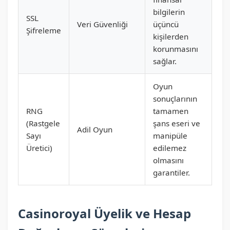
bilgilerin
SSL
Veri Güvenliği
üçüncü
Şifreleme
kişilerden
korunmasını
sağlar.
Oyun
sonuçlarının
RNG
tamamen
(Rastgele
şans eseri ve
Adil Oyun
Sayı
manipüle
Üretici)
edilemez
olmasını
garantiler.
Casinoroyal Üyelik ve Hesap