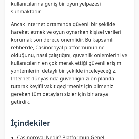
kullanıcılarına geniş bir oyun yelpazesi
sunmaktadır.
Ancak internet ortamında güvenli bir şekilde
hareket etmek ve oyun oynarken kişisel verileri
korumak son derece önemlidir. Bu kapsamlı
rehberde, Casinoroyal platformunun ne
olduğunu, nasıl çalıştığını, güvenlik önlemlerini ve
kullanıcıların en çok merak ettiği güvenli erişim
yöntemlerini detaylı bir şekilde inceleyeceğiz.
İnternet dünyasında güvenliğinizi ön planda
tutarak keyifli vakit geçirmeniz için bilmeniz
gereken tüm detayları sizler için bir araya
getirdik.
İçindekiler
Casinoroyal Nedir? Platformun Genel