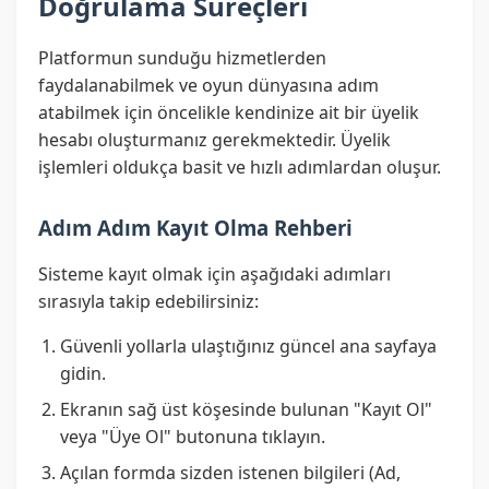
Doğrulama Süreçleri
Platformun sunduğu hizmetlerden
faydalanabilmek ve oyun dünyasına adım
atabilmek için öncelikle kendinize ait bir üyelik
hesabı oluşturmanız gerekmektedir. Üyelik
işlemleri oldukça basit ve hızlı adımlardan oluşur.
Adım Adım Kayıt Olma Rehberi
Sisteme kayıt olmak için aşağıdaki adımları
sırasıyla takip edebilirsiniz:
Güvenli yollarla ulaştığınız güncel ana sayfaya
gidin.
Ekranın sağ üst köşesinde bulunan "Kayıt Ol"
veya "Üye Ol" butonuna tıklayın.
Açılan formda sizden istenen bilgileri (Ad,