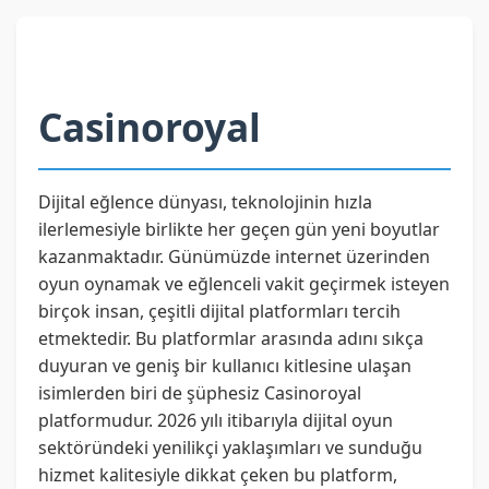
Casinoroyal
Dijital eğlence dünyası, teknolojinin hızla
ilerlemesiyle birlikte her geçen gün yeni boyutlar
kazanmaktadır. Günümüzde internet üzerinden
oyun oynamak ve eğlenceli vakit geçirmek isteyen
birçok insan, çeşitli dijital platformları tercih
etmektedir. Bu platformlar arasında adını sıkça
duyuran ve geniş bir kullanıcı kitlesine ulaşan
isimlerden biri de şüphesiz Casinoroyal
platformudur. 2026 yılı itibarıyla dijital oyun
sektöründeki yenilikçi yaklaşımları ve sunduğu
hizmet kalitesiyle dikkat çeken bu platform,