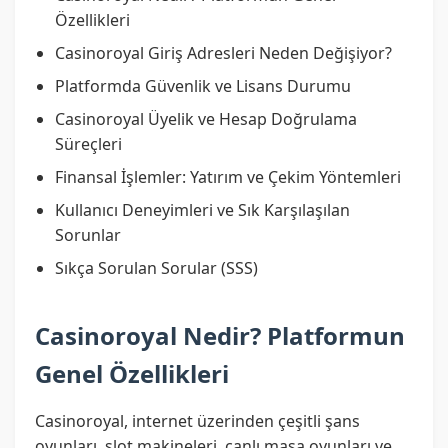
Özellikleri
Casinoroyal Giriş Adresleri Neden Değişiyor?
Platformda Güvenlik ve Lisans Durumu
Casinoroyal Üyelik ve Hesap Doğrulama
Süreçleri
Finansal İşlemler: Yatırım ve Çekim Yöntemleri
Kullanıcı Deneyimleri ve Sık Karşılaşılan
Sorunlar
Sıkça Sorulan Sorular (SSS)
Casinoroyal Nedir? Platformun
Genel Özellikleri
Casinoroyal, internet üzerinden çeşitli şans
oyunları, slot makineleri, canlı masa oyunları ve