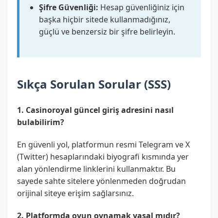
Şifre Güvenliği:
Hesap güvenliğiniz için
başka hiçbir sitede kullanmadığınız,
güçlü ve benzersiz bir şifre belirleyin.
Sıkça Sorulan Sorular (SSS)
1. Casinoroyal güncel giriş adresini nasıl
bulabilirim?
En güvenli yol, platformun resmi Telegram ve X
(Twitter) hesaplarındaki biyografi kısmında yer
alan yönlendirme linklerini kullanmaktır. Bu
sayede sahte sitelere yönlenmeden doğrudan
orijinal siteye erişim sağlarsınız.
2. Platformda oyun oynamak yasal mıdır?