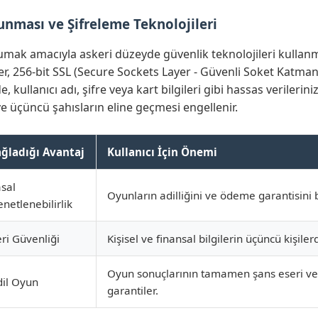
runması ve Şifreleme Teknolojileri
orumak amacıyla askeri düzeyde güvenlik teknolojileri kullanm
er, 256-bit SSL (Secure Sockets Layer - Güvenli Soket Katman
, kullanıcı adı, şifre veya kart bilgileri gibi hassas verilerin
e üçüncü şahısların eline geçmesi engellenir.
ağladığı Avantaj
Kullanıcı İçin Önemi
sal
Oyunların adilliğini ve ödeme garantisini 
netlenebilirlik
ri Güvenliği
Kişisel ve finansal bilgilerin üçüncü kişil
Oyun sonuçlarının tamamen şans eseri ve
dil Oyun
garantiler.