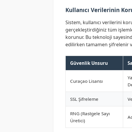
Kullanıcı Verilerinin Ko
Sistem, kullanıcı verilerini k
gerçekleştirdiğiniz tüm işleml
korunur. Bu teknoloji sayesinde
edilirken tamamen şifrelenir v
Güvenlik Unsuru
S
Ya
Curaçao Lisansı
De
SSL Şifreleme
Ve
RNG (Rastgele Sayı
A
Üretici)