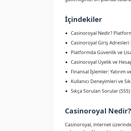
İçindekiler
Casinoroyal Nedir? Platfor
Casinoroyal Giriş Adresler
Platformda Güvenlik ve Li
Casinoroyal Üyelik ve Hes
Finansal İşlemler: Yatırım 
Kullanıcı Deneyimleri ve Sık
Sıkça Sorulan Sorular (SSS)
Casinoroyal Nedir?
Casinoroyal, internet üzerinden