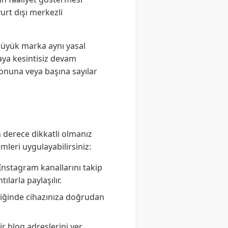
urt dışı merkezli
büyük marka aynı yasal
maya kesintisiz devam
sonuna veya başına sayılar
on derece dikkatli olmanız
leri uygulayabilirsiniz:
Instagram kanallarını takip
larla paylaşılır.
ştiğinde cihazınıza doğrudan
ir blog adreslerini yer