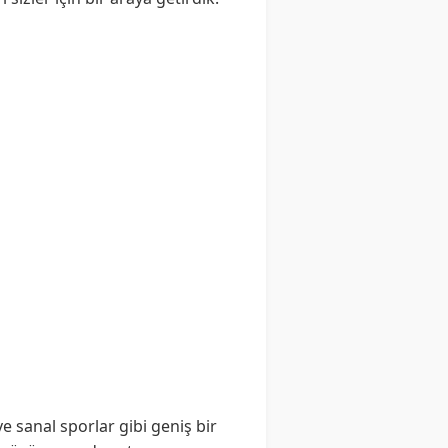
e sanal sporlar gibi geniş bir