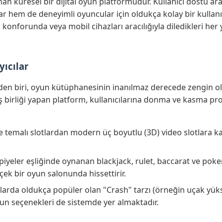
an küresel bir dijital oyun platformudur. Kullanıcı dostu a
r hem de deneyimli oyuncular için oldukça kolay bir kulla
n konforunda veya mobil cihazları aracılığıyla diledikleri he
yıcılar
den biri, oyun kütüphanesinin inanılmaz derecede zengin o
le iş birliği yapan platform, kullanıcılarına donma ve kasma p
.
 temalı slotlardan modern üç boyutlu (3D) video slotlara k
iyeler eşliğinde oynanan blackjack, rulet, baccarat ve poke
rçek bir oyun salonunda hissettirir.
larda oldukça popüler olan "Crash" tarzı (örneğin uçak yüks
yun seçenekleri de sistemde yer almaktadır.