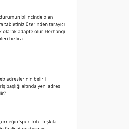
u durumun bilincinde olan
a tabletiniz üzerinden tarayıcı
k olarak adapte olur. Herhangi
eri hızlıca
b adreslerinin belirli
iş başlığı altında yeni adres
ir?
(örneğin Spor Toto Teşkilat
nin faaliyet göstermesi