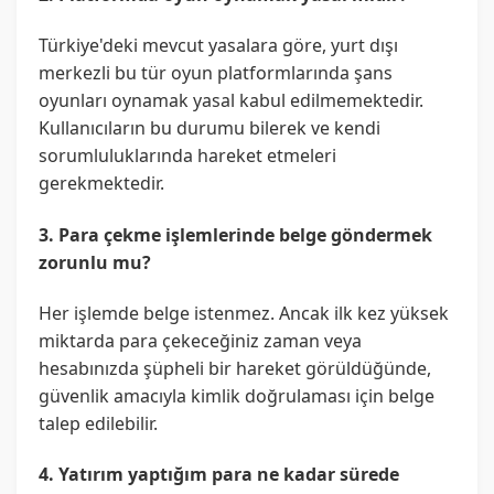
Türkiye'deki mevcut yasalara göre, yurt dışı
merkezli bu tür oyun platformlarında şans
oyunları oynamak yasal kabul edilmemektedir.
Kullanıcıların bu durumu bilerek ve kendi
sorumluluklarında hareket etmeleri
gerekmektedir.
3. Para çekme işlemlerinde belge göndermek
zorunlu mu?
Her işlemde belge istenmez. Ancak ilk kez yüksek
miktarda para çekeceğiniz zaman veya
hesabınızda şüpheli bir hareket görüldüğünde,
güvenlik amacıyla kimlik doğrulaması için belge
talep edilebilir.
4. Yatırım yaptığım para ne kadar sürede