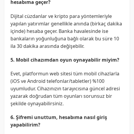
hesabıma geçer?
Dijital cüzdanlar ve kripto para yöntemleriyle
yapılan yatırımlar genellikle anında (birkaç dakika
içinde) hesaba geçer. Banka havalesinde ise
bankaların yoğunluğuna bağlı olarak bu süre 10
ila 30 dakika arasında değişebilir.
5. Mobil cihazımdan oyun oynayabilir miyim?
Evet, platformun web sitesi tüm mobil cihazlarla
(iOS ve Android telefonlar/tabletler) %100
uyumludur. Cihazınızın tarayıcısına güncel adresi
yazarak doğrudan tüm oyunları sorunsuz bir
şekilde oynayabilirsiniz.
6. Şifremi unuttum, hesabıma nasıl giriş
yapabilirim?