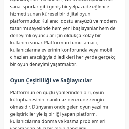
sanal sporlar gibi geniş bir yelpazede eğlence
hizmeti sunan küresel bir dijital oyun
platformudur. Kullanıcı dostu arayüzü ve modern
tasarımı sayesinde hem yeni başlayanlar hem de
deneyimli oyuncular için oldukça kolay bir
kullanım sunar. Platformun temel amacı,
kullanıcılarına evlerinin konforunda veya mobil
cihazları aracılığıyla diledikleri her yerde gerçekçi
bir oyun deneyimi yaşatmaktır.
Oyun Çeşitliliği ve Sağlayıcılar
Platformun en güçlü yönlerinden biri, oyun
kütüphanesinin inanılmaz derecede zengin
olmasıdır. Dünyanın önde gelen oyun yazılımı
geliştiricileriyle iş birliği yapan platform,
kullanıcılarına donma ve kasma problemleri
yaşamadan akıcı bir oyun deneyimi