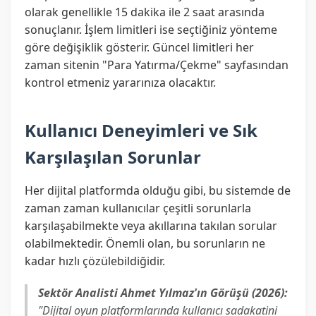
olarak genellikle 15 dakika ile 2 saat arasında
sonuçlanır. İşlem limitleri ise seçtiğiniz yönteme
göre değişiklik gösterir. Güncel limitleri her
zaman sitenin "Para Yatırma/Çekme" sayfasından
kontrol etmeniz yararınıza olacaktır.
Kullanıcı Deneyimleri ve Sık
Karşılaşılan Sorunlar
Her dijital platformda olduğu gibi, bu sistemde de
zaman zaman kullanıcılar çeşitli sorunlarla
karşılaşabilmekte veya akıllarına takılan sorular
olabilmektedir. Önemli olan, bu sorunların ne
kadar hızlı çözülebildiğidir.
Sektör Analisti Ahmet Yılmaz'ın Görüşü (2026):
"Dijital oyun platformlarında kullanıcı sadakatini