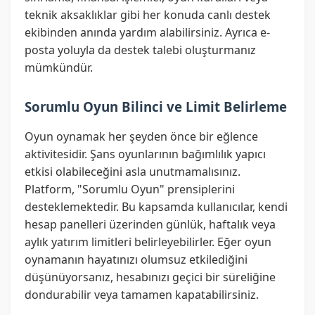
teknik aksaklıklar gibi her konuda canlı destek
ekibinden anında yardım alabilirsiniz. Ayrıca e-
posta yoluyla da destek talebi oluşturmanız
mümkündür.
Sorumlu Oyun Bilinci ve Limit Belirleme
Oyun oynamak her şeyden önce bir eğlence
aktivitesidir. Şans oyunlarının bağımlılık yapıcı
etkisi olabileceğini asla unutmamalısınız.
Platform, "Sorumlu Oyun" prensiplerini
desteklemektedir. Bu kapsamda kullanıcılar, kendi
hesap panelleri üzerinden günlük, haftalık veya
aylık yatırım limitleri belirleyebilirler. Eğer oyun
oynamanın hayatınızı olumsuz etkilediğini
düşünüyorsanız, hesabınızı geçici bir süreliğine
dondurabilir veya tamamen kapatabilirsiniz.