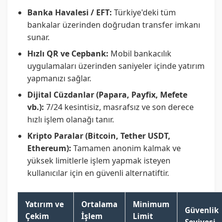
Banka Havalesi / EFT:
Türkiye'deki tüm
bankalar üzerinden doğrudan transfer imkanı
sunar.
Hızlı QR ve Cepbank:
Mobil bankacılık
uygulamaları üzerinden saniyeler içinde yatırım
yapmanızı sağlar.
Dijital Cüzdanlar (Papara, Payfix, Mefete
vb.):
7/24 kesintisiz, masrafsız ve son derece
hızlı işlem olanağı tanır.
Kripto Paralar (Bitcoin, Tether USDT,
Ethereum):
Tamamen anonim kalmak ve
yüksek limitlerle işlem yapmak isteyen
kullanıcılar için en güvenli alternatiftir.
Yatırım ve
Ortalama
Minimum
Güvenlik
Çekim
İşlem
Limit