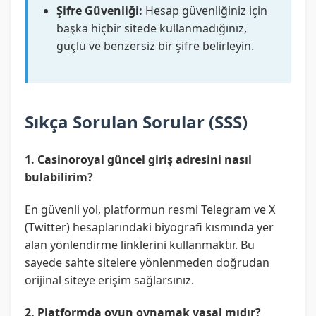
Şifre Güvenliği:
Hesap güvenliğiniz için
başka hiçbir sitede kullanmadığınız,
güçlü ve benzersiz bir şifre belirleyin.
Sıkça Sorulan Sorular (SSS)
1. Casinoroyal güncel giriş adresini nasıl
bulabilirim?
En güvenli yol, platformun resmi Telegram ve X
(Twitter) hesaplarındaki biyografi kısmında yer
alan yönlendirme linklerini kullanmaktır. Bu
sayede sahte sitelere yönlenmeden doğrudan
orijinal siteye erişim sağlarsınız.
2. Platformda oyun oynamak yasal mıdır?