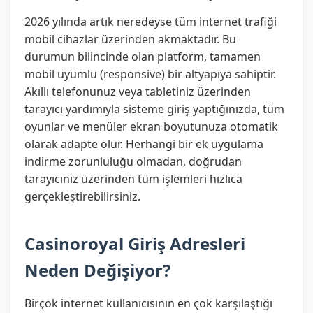
2026 yılında artık neredeyse tüm internet trafiği
mobil cihazlar üzerinden akmaktadır. Bu
durumun bilincinde olan platform, tamamen
mobil uyumlu (responsive) bir altyapıya sahiptir.
Akıllı telefonunuz veya tabletiniz üzerinden
tarayıcı yardımıyla sisteme giriş yaptığınızda, tüm
oyunlar ve menüler ekran boyutunuza otomatik
olarak adapte olur. Herhangi bir ek uygulama
indirme zorunluluğu olmadan, doğrudan
tarayıcınız üzerinden tüm işlemleri hızlıca
gerçekleştirebilirsiniz.
Casinoroyal Giriş Adresleri
Neden Değişiyor?
Birçok internet kullanıcısının en çok karşılaştığı