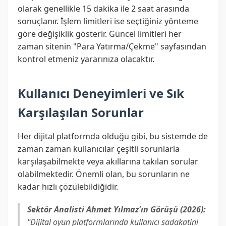
olarak genellikle 15 dakika ile 2 saat arasında
sonuçlanır. İşlem limitleri ise seçtiğiniz yönteme
göre değişiklik gösterir. Güncel limitleri her
zaman sitenin "Para Yatırma/Çekme" sayfasından
kontrol etmeniz yararınıza olacaktır.
Kullanıcı Deneyimleri ve Sık
Karşılaşılan Sorunlar
Her dijital platformda olduğu gibi, bu sistemde de
zaman zaman kullanıcılar çeşitli sorunlarla
karşılaşabilmekte veya akıllarına takılan sorular
olabilmektedir. Önemli olan, bu sorunların ne
kadar hızlı çözülebildiğidir.
Sektör Analisti Ahmet Yılmaz'ın Görüşü (2026):
"Dijital oyun platformlarında kullanıcı sadakatini