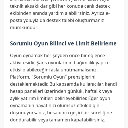
teknik aksaklıklar gibi her konuda canlı destek
ekibinden anında yardım alabilirsiniz. Ayrıca e-
posta yoluyla da destek talebi oluşturmanız
mümkündür.
Sorumlu Oyun Bilinci ve Limit Belirleme
Oyun oynamak her şeyden önce bir eğlence
aktivitesidir. Şans oyunlarının bağımlılık yapıcı
etkisi olabileceğini asla unutmamalısınız.
Platform, "Sorumlu Oyun" prensiplerini
desteklemektedir. Bu kapsamda kullanıcılar, kendi
hesap panelleri üzerinden günlük, haftalık veya
aylık yatırım limitleri belirleyebilirler. Eğer oyun
oynamanın hayatınızı olumsuz etkilediğini
düşünüyorsanız, hesabınızı geçici bir süreliğine
dondurabilir veya tamamen kapatabilirsiniz.