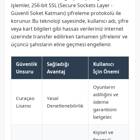
işlemler, 256-bit SSL (Secure Sockets Layer -
Güvenli Soket Katmanı) şifreleme protokolü ile
korunur. Bu teknoloji sayesinde, kullanıcı adı, şifre
veya kart bilgileri gibi hassas verileriniz internet
üzerinde transfer edilirken tamamen şifrelenir ve
üçüncü şahısların eline geçmesi engellenir.
Güvenlik
Sağladığı
Kullanıcı
Unsuru
Avantaj
İçin Önemi
Oyunların
adilliğini ve
Curaçao
Yasal
ödeme
Lisansı
Denetlenebilirlik
garantisini
belgeler.
Kişisel ve
finansal