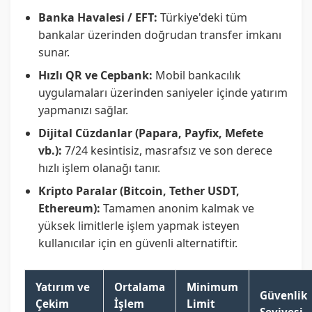
Banka Havalesi / EFT:
Türkiye'deki tüm
bankalar üzerinden doğrudan transfer imkanı
sunar.
Hızlı QR ve Cepbank:
Mobil bankacılık
uygulamaları üzerinden saniyeler içinde yatırım
yapmanızı sağlar.
Dijital Cüzdanlar (Papara, Payfix, Mefete
vb.):
7/24 kesintisiz, masrafsız ve son derece
hızlı işlem olanağı tanır.
Kripto Paralar (Bitcoin, Tether USDT,
Ethereum):
Tamamen anonim kalmak ve
yüksek limitlerle işlem yapmak isteyen
kullanıcılar için en güvenli alternatiftir.
Yatırım ve
Ortalama
Minimum
Güvenlik
Çekim
İşlem
Limit