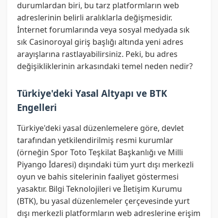
durumlardan biri, bu tarz platformların web
adreslerinin belirli aralıklarla değişmesidir.
İnternet forumlarında veya sosyal medyada sık
sık Casinoroyal giriş başlığı altında yeni adres
arayışlarına rastlayabilirsiniz. Peki, bu adres
değişikliklerinin arkasındaki temel neden nedir?
Türkiye'deki Yasal Altyapı ve BTK
Engelleri
Türkiye'deki yasal düzenlemelere göre, devlet
tarafından yetkilendirilmiş resmi kurumlar
(örneğin Spor Toto Teşkilat Başkanlığı ve Milli
Piyango İdaresi) dışındaki tüm yurt dışı merkezli
oyun ve bahis sitelerinin faaliyet göstermesi
yasaktır. Bilgi Teknolojileri ve İletişim Kurumu
(BTK), bu yasal düzenlemeler çerçevesinde yurt
dışı merkezli platformların web adreslerine erişim