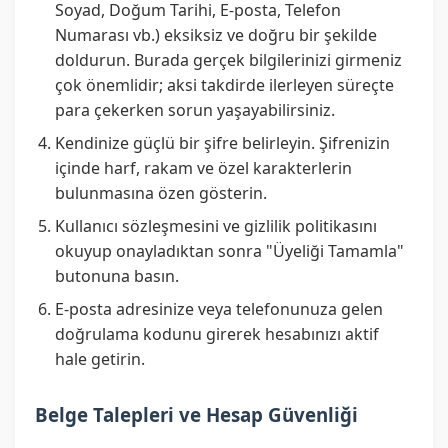
Soyad, Doğum Tarihi, E-posta, Telefon
Numarası vb.) eksiksiz ve doğru bir şekilde
doldurun. Burada gerçek bilgilerinizi girmeniz
çok önemlidir; aksi takdirde ilerleyen süreçte
para çekerken sorun yaşayabilirsiniz.
Kendinize güçlü bir şifre belirleyin. Şifrenizin
içinde harf, rakam ve özel karakterlerin
bulunmasına özen gösterin.
Kullanıcı sözleşmesini ve gizlilik politikasını
okuyup onayladıktan sonra "Üyeliği Tamamla"
butonuna basın.
E-posta adresinize veya telefonunuza gelen
doğrulama kodunu girerek hesabınızı aktif
hale getirin.
Belge Talepleri ve Hesap Güvenliği