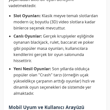
vadetmektedir.
Slot Oyunları:
Klasik meyve temalı slotlardan
modern üç boyutlu (3D) video slotlara kadar
binlerce seçenek mevcuttur.
Canlı Oyunlar:
Gerçek krupiyeler eşliğinde
oynanan blackjack, rulet, baccarat ve poker
gibi popüler masa oyunları, kullanıcılara
kendilerini gerçek bir oyun salonunda
hissettirir.
Yeni Nesil Oyunlar:
Son yıllarda oldukça
popüler olan "Crash" tarzı (örneğin uçak
yükseldikçe çarpanın arttığı oyunlar) hızlı ve
dinamik oyun seçenekleri de sistemde yer
almaktadır.
Mobil Uyum ve Kullanıcı Arayüzü