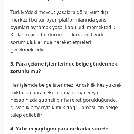
Türkiye'deki mevcut yasalara göre, yurt dışı
merkezli bu tür oyun platformlarında şans
oyunları oynamak yasal kabul edilmemektedir.
Kullanıcıların bu durumu bilerek ve kendi
sorumluluklarında hareket etmeleri
gerekmektedir.
3. Para çekme işlemlerinde belge göndermek
zorunlu mu?
Her işlemde belge istenmez. Ancak ilk kez yüksek
miktarda para çekeceğiniz zaman veya
hesabınızda şüpheli bir hareket görüldüğünde,
güvenlik amacıyla kimlik doğrulaması için belge
talep edilebilir.
4. Yatırım yaptığım para ne kadar sürede