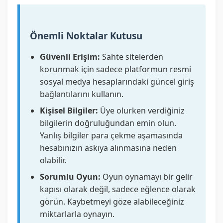
Önemli Noktalar Kutusu
Güvenli Erişim:
Sahte sitelerden
korunmak için sadece platformun resmi
sosyal medya hesaplarındaki güncel giriş
bağlantılarını kullanın.
Kişisel Bilgiler:
Üye olurken verdiğiniz
bilgilerin doğruluğundan emin olun.
Yanlış bilgiler para çekme aşamasında
hesabınızın askıya alınmasına neden
olabilir.
Sorumlu Oyun:
Oyun oynamayı bir gelir
kapısı olarak değil, sadece eğlence olarak
görün. Kaybetmeyi göze alabileceğiniz
miktarlarla oynayın.