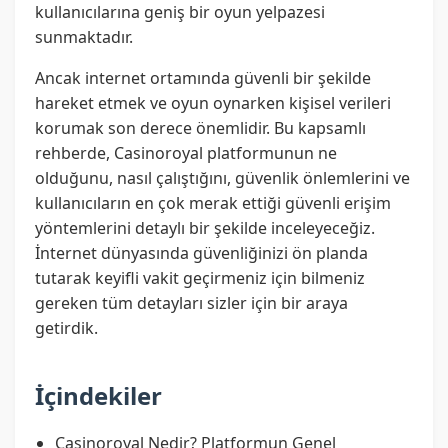
kullanıcılarına geniş bir oyun yelpazesi
sunmaktadır.
Ancak internet ortamında güvenli bir şekilde
hareket etmek ve oyun oynarken kişisel verileri
korumak son derece önemlidir. Bu kapsamlı
rehberde, Casinoroyal platformunun ne
olduğunu, nasıl çalıştığını, güvenlik önlemlerini ve
kullanıcıların en çok merak ettiği güvenli erişim
yöntemlerini detaylı bir şekilde inceleyeceğiz.
İnternet dünyasında güvenliğinizi ön planda
tutarak keyifli vakit geçirmeniz için bilmeniz
gereken tüm detayları sizler için bir araya
getirdik.
İçindekiler
Casinoroyal Nedir? Platformun Genel