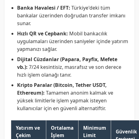
Banka Havalesi / EFT:
Türkiye'deki tüm
bankalar üzerinden doğrudan transfer imkanı
sunar.
Hızlı QR ve Cepbank:
Mobil bankacılık
uygulamaları üzerinden saniyeler içinde yatırım
yapmanızı sağlar.
Dijital Cüzdanlar (Papara, Payfix, Mefete
vb.):
7/24 kesintisiz, masrafsız ve son derece
hızlı işlem olanağı tanır.
Kripto Paralar (Bitcoin, Tether USDT,
Ethereum):
Tamamen anonim kalmak ve
yüksek limitlerle işlem yapmak isteyen
kullanıcılar için en güvenli alternatiftir.
Yatırım ve
Ortalama
Minimum
Güvenlik
Çekim
İşlem
Limit