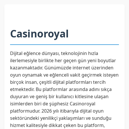
Casinoroyal
Dijital eğlence dünyası, teknolojinin hızla
ilerlemesiyle birlikte her geçen gün yeni boyutlar
kazanmaktadır. Günümüzde internet üzerinden
oyun oynamak ve eğlenceli vakit geçirmek isteyen
birçok insan, çeşitli dijital platformları tercih
etmektedir. Bu platformlar arasında adını sıkça
duyuran ve geniş bir kullanıcı kitlesine ulaşan
isimlerden biri de şüphesiz Casinoroyal
platformudur. 2026 yılı itibarıyla dijital oyun
sektöründeki yenilikçi yaklaşımları ve sunduğu
hizmet kalitesiyle dikkat çeken bu platform,