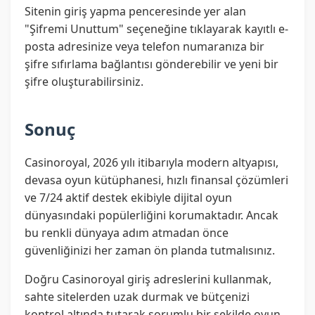
Sitenin giriş yapma penceresinde yer alan
"Şifremi Unuttum" seçeneğine tıklayarak kayıtlı e-
posta adresinize veya telefon numaranıza bir
şifre sıfırlama bağlantısı gönderebilir ve yeni bir
şifre oluşturabilirsiniz.
Sonuç
Casinoroyal, 2026 yılı itibarıyla modern altyapısı,
devasa oyun kütüphanesi, hızlı finansal çözümleri
ve 7/24 aktif destek ekibiyle dijital oyun
dünyasındaki popülerliğini korumaktadır. Ancak
bu renkli dünyaya adım atmadan önce
güvenliğinizi her zaman ön planda tutmalısınız.
Doğru Casinoroyal giriş adreslerini kullanmak,
sahte sitelerden uzak durmak ve bütçenizi
kontrol altında tutarak sorumlu bir şekilde oyun