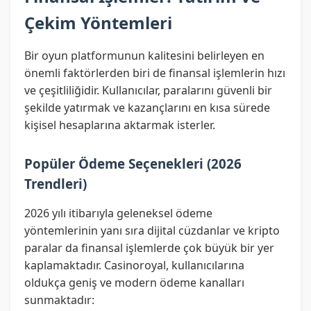
Çekim Yöntemleri
Bir oyun platformunun kalitesini belirleyen en
önemli faktörlerden biri de finansal işlemlerin hızı
ve çeşitliliğidir. Kullanıcılar, paralarını güvenli bir
şekilde yatırmak ve kazançlarını en kısa sürede
kişisel hesaplarına aktarmak isterler.
Popüler Ödeme Seçenekleri (2026
Trendleri)
2026 yılı itibarıyla geleneksel ödeme
yöntemlerinin yanı sıra dijital cüzdanlar ve kripto
paralar da finansal işlemlerde çok büyük bir yer
kaplamaktadır. Casinoroyal, kullanıcılarına
oldukça geniş ve modern ödeme kanalları
sunmaktadır: