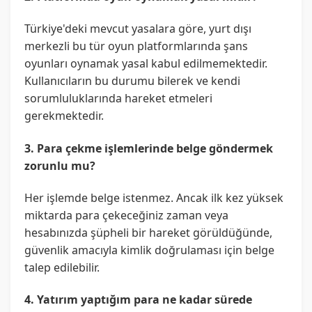
Türkiye'deki mevcut yasalara göre, yurt dışı
merkezli bu tür oyun platformlarında şans
oyunları oynamak yasal kabul edilmemektedir.
Kullanıcıların bu durumu bilerek ve kendi
sorumluluklarında hareket etmeleri
gerekmektedir.
3. Para çekme işlemlerinde belge göndermek
zorunlu mu?
Her işlemde belge istenmez. Ancak ilk kez yüksek
miktarda para çekeceğiniz zaman veya
hesabınızda şüpheli bir hareket görüldüğünde,
güvenlik amacıyla kimlik doğrulaması için belge
talep edilebilir.
4. Yatırım yaptığım para ne kadar sürede