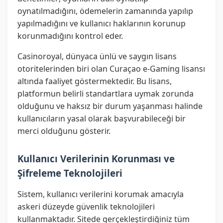
oynatılmadığını, ödemelerin zamanında yapılıp
yapılmadığını ve kullanıcı haklarının korunup
korunmadığını kontrol eder.
Casinoroyal, dünyaca ünlü ve saygın lisans
otoritelerinden biri olan Curaçao e-Gaming lisansı
altında faaliyet göstermektedir. Bu lisans,
platformun belirli standartlara uymak zorunda
olduğunu ve haksız bir durum yaşanması halinde
kullanıcıların yasal olarak başvurabileceği bir
merci olduğunu gösterir.
Kullanıcı Verilerinin Korunması ve
Şifreleme Teknolojileri
Sistem, kullanıcı verilerini korumak amacıyla
askeri düzeyde güvenlik teknolojileri
kullanmaktadır. Sitede gerçekleştirdiğiniz tüm