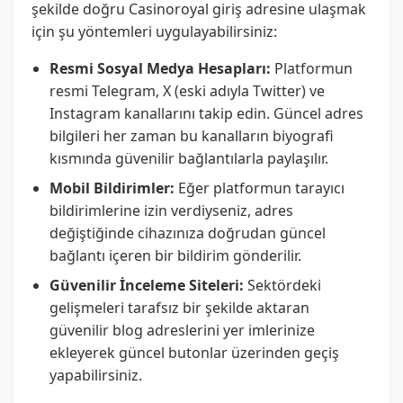
şekilde doğru Casinoroyal giriş adresine ulaşmak
için şu yöntemleri uygulayabilirsiniz:
Resmi Sosyal Medya Hesapları:
Platformun
resmi Telegram, X (eski adıyla Twitter) ve
Instagram kanallarını takip edin. Güncel adres
bilgileri her zaman bu kanalların biyografi
kısmında güvenilir bağlantılarla paylaşılır.
Mobil Bildirimler:
Eğer platformun tarayıcı
bildirimlerine izin verdiyseniz, adres
değiştiğinde cihazınıza doğrudan güncel
bağlantı içeren bir bildirim gönderilir.
Güvenilir İnceleme Siteleri:
Sektördeki
gelişmeleri tarafsız bir şekilde aktaran
güvenilir blog adreslerini yer imlerinize
ekleyerek güncel butonlar üzerinden geçiş
yapabilirsiniz.