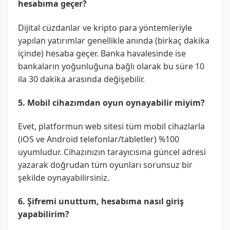
hesabıma geçer?
Dijital cüzdanlar ve kripto para yöntemleriyle
yapılan yatırımlar genellikle anında (birkaç dakika
içinde) hesaba geçer. Banka havalesinde ise
bankaların yoğunluğuna bağlı olarak bu süre 10
ila 30 dakika arasında değişebilir.
5. Mobil cihazımdan oyun oynayabilir miyim?
Evet, platformun web sitesi tüm mobil cihazlarla
(iOS ve Android telefonlar/tabletler) %100
uyumludur. Cihazınızın tarayıcısına güncel adresi
yazarak doğrudan tüm oyunları sorunsuz bir
şekilde oynayabilirsiniz.
6. Şifremi unuttum, hesabıma nasıl giriş
yapabilirim?