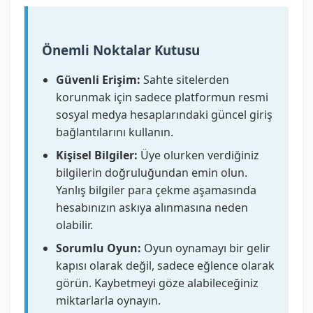
Önemli Noktalar Kutusu
Güvenli Erişim:
Sahte sitelerden
korunmak için sadece platformun resmi
sosyal medya hesaplarındaki güncel giriş
bağlantılarını kullanın.
Kişisel Bilgiler:
Üye olurken verdiğiniz
bilgilerin doğruluğundan emin olun.
Yanlış bilgiler para çekme aşamasında
hesabınızın askıya alınmasına neden
olabilir.
Sorumlu Oyun:
Oyun oynamayı bir gelir
kapısı olarak değil, sadece eğlence olarak
görün. Kaybetmeyi göze alabileceğiniz
miktarlarla oynayın.