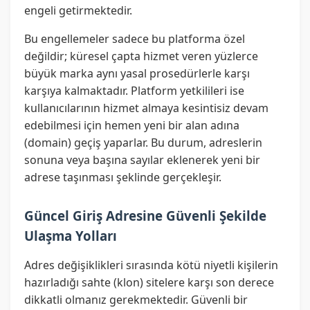
engeli getirmektedir.
Bu engellemeler sadece bu platforma özel
değildir; küresel çapta hizmet veren yüzlerce
büyük marka aynı yasal prosedürlerle karşı
karşıya kalmaktadır. Platform yetkilileri ise
kullanıcılarının hizmet almaya kesintisiz devam
edebilmesi için hemen yeni bir alan adına
(domain) geçiş yaparlar. Bu durum, adreslerin
sonuna veya başına sayılar eklenerek yeni bir
adrese taşınması şeklinde gerçekleşir.
Güncel Giriş Adresine Güvenli Şekilde
Ulaşma Yolları
Adres değişiklikleri sırasında kötü niyetli kişilerin
hazırladığı sahte (klon) sitelere karşı son derece
dikkatli olmanız gerekmektedir. Güvenli bir