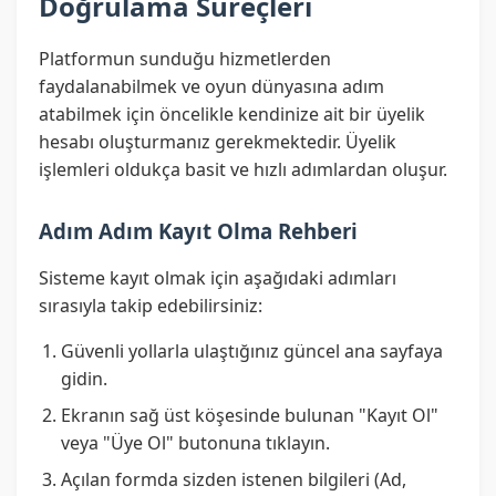
Doğrulama Süreçleri
Platformun sunduğu hizmetlerden
faydalanabilmek ve oyun dünyasına adım
atabilmek için öncelikle kendinize ait bir üyelik
hesabı oluşturmanız gerekmektedir. Üyelik
işlemleri oldukça basit ve hızlı adımlardan oluşur.
Adım Adım Kayıt Olma Rehberi
Sisteme kayıt olmak için aşağıdaki adımları
sırasıyla takip edebilirsiniz:
Güvenli yollarla ulaştığınız güncel ana sayfaya
gidin.
Ekranın sağ üst köşesinde bulunan "Kayıt Ol"
veya "Üye Ol" butonuna tıklayın.
Açılan formda sizden istenen bilgileri (Ad,