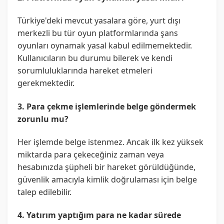
Türkiye'deki mevcut yasalara göre, yurt dışı
merkezli bu tür oyun platformlarında şans
oyunları oynamak yasal kabul edilmemektedir.
Kullanıcıların bu durumu bilerek ve kendi
sorumluluklarında hareket etmeleri
gerekmektedir.
3. Para çekme işlemlerinde belge göndermek
zorunlu mu?
Her işlemde belge istenmez. Ancak ilk kez yüksek
miktarda para çekeceğiniz zaman veya
hesabınızda şüpheli bir hareket görüldüğünde,
güvenlik amacıyla kimlik doğrulaması için belge
talep edilebilir.
4. Yatırım yaptığım para ne kadar sürede