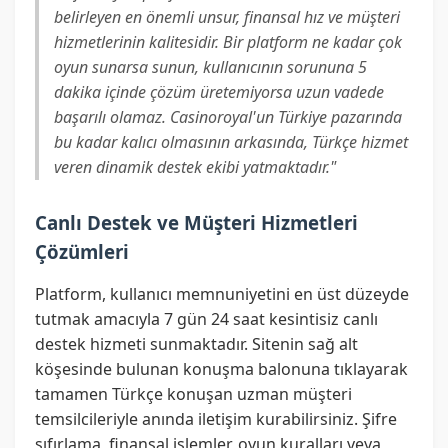
belirleyen en önemli unsur, finansal hız ve müşteri
hizmetlerinin kalitesidir. Bir platform ne kadar çok
oyun sunarsa sunun, kullanıcının sorununa 5
dakika içinde çözüm üretemiyorsa uzun vadede
başarılı olamaz. Casinoroyal'un Türkiye pazarında
bu kadar kalıcı olmasının arkasında, Türkçe hizmet
veren dinamik destek ekibi yatmaktadır."
Canlı Destek ve Müşteri Hizmetleri
Çözümleri
Platform, kullanıcı memnuniyetini en üst düzeyde
tutmak amacıyla 7 gün 24 saat kesintisiz canlı
destek hizmeti sunmaktadır. Sitenin sağ alt
köşesinde bulunan konuşma balonuna tıklayarak
tamamen Türkçe konuşan uzman müşteri
temsilcileriyle anında iletişim kurabilirsiniz. Şifre
sıfırlama, finansal işlemler, oyun kuralları veya