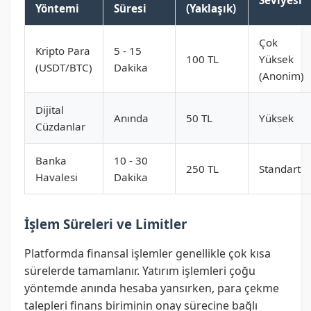
Seviyesi
Yöntemi
Süresi
(Yaklaşık)
Çok
Kripto Para
5 - 15
100 TL
Yüksek
(USDT/BTC)
Dakika
(Anonim)
Dijital
Anında
50 TL
Yüksek
Cüzdanlar
Banka
10 - 30
250 TL
Standart
Havalesi
Dakika
İşlem Süreleri ve Limitler
Platformda finansal işlemler genellikle çok kısa
sürelerde tamamlanır. Yatırım işlemleri çoğu
yöntemde anında hesaba yansırken, para çekme
talepleri finans biriminin onay sürecine bağlı