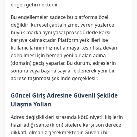
engeli getirmektedir.
Bu engellemeler sadece bu platforma özel
değildir; küresel çapta hizmet veren yüzlerce
büyük marka aynı yasal prosedürlerle karşı
karşıya kalmaktadır. Platform yetkilileri ise
kullanıcılarının hizmet almaya kesintisiz devam
edebilmesi için hemen yeni bir alan adına
(domain) geçiş yaparlar. Bu durum, adreslerin
sonuna veya başına sayılar eklenerek yeni bir
adrese taşınması şeklinde gerçekleşir.
Güncel Giriş Adresine Güvenli Şekilde
Ulaşma Yolları
Adres değişiklikleri sırasında kötü niyetli kişilerin
hazırladığı sahte (klon) sitelere karşı son derece
dikkatli olmanız gerekmektedir. Güvenli bir