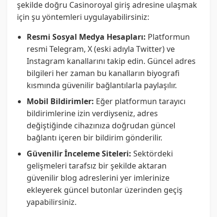
şekilde doğru Casinoroyal giriş adresine ulaşmak
için şu yöntemleri uygulayabilirsiniz:
Resmi Sosyal Medya Hesapları:
Platformun
resmi Telegram, X (eski adıyla Twitter) ve
Instagram kanallarını takip edin. Güncel adres
bilgileri her zaman bu kanalların biyografi
kısmında güvenilir bağlantılarla paylaşılır.
Mobil Bildirimler:
Eğer platformun tarayıcı
bildirimlerine izin verdiyseniz, adres
değiştiğinde cihazınıza doğrudan güncel
bağlantı içeren bir bildirim gönderilir.
Güvenilir İnceleme Siteleri:
Sektördeki
gelişmeleri tarafsız bir şekilde aktaran
güvenilir blog adreslerini yer imlerinize
ekleyerek güncel butonlar üzerinden geçiş
yapabilirsiniz.