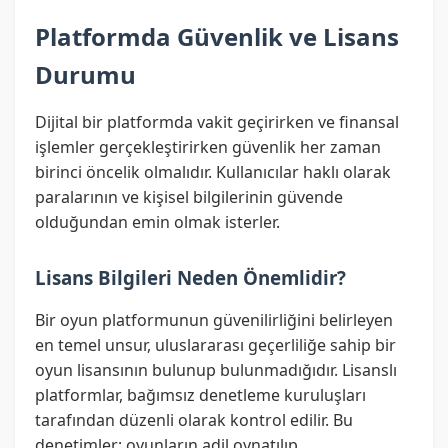
Platformda Güvenlik ve Lisans
Durumu
Dijital bir platformda vakit geçirirken ve finansal
işlemler gerçekleştirirken güvenlik her zaman
birinci öncelik olmalıdır. Kullanıcılar haklı olarak
paralarının ve kişisel bilgilerinin güvende
olduğundan emin olmak isterler.
Lisans Bilgileri Neden Önemlidir?
Bir oyun platformunun güvenilirliğini belirleyen
en temel unsur, uluslararası geçerliliğe sahip bir
oyun lisansının bulunup bulunmadığıdır. Lisanslı
platformlar, bağımsız denetleme kuruluşları
tarafından düzenli olarak kontrol edilir. Bu
denetimler; oyunların adil oynatılıp