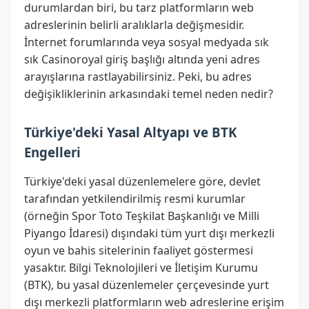
durumlardan biri, bu tarz platformların web
adreslerinin belirli aralıklarla değişmesidir.
İnternet forumlarında veya sosyal medyada sık
sık Casinoroyal giriş başlığı altında yeni adres
arayışlarına rastlayabilirsiniz. Peki, bu adres
değişikliklerinin arkasındaki temel neden nedir?
Türkiye'deki Yasal Altyapı ve BTK
Engelleri
Türkiye'deki yasal düzenlemelere göre, devlet
tarafından yetkilendirilmiş resmi kurumlar
(örneğin Spor Toto Teşkilat Başkanlığı ve Milli
Piyango İdaresi) dışındaki tüm yurt dışı merkezli
oyun ve bahis sitelerinin faaliyet göstermesi
yasaktır. Bilgi Teknolojileri ve İletişim Kurumu
(BTK), bu yasal düzenlemeler çerçevesinde yurt
dışı merkezli platformların web adreslerine erişim