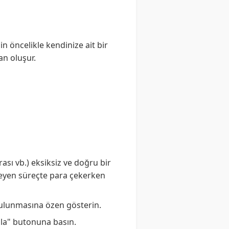
öncelikle kendinize ait bir
an oluşur.
ası vb.) eksiksiz ve doğru bir
rleyen süreçte para çekerken
 bulunmasına özen gösterin.
mla" butonuna basın.