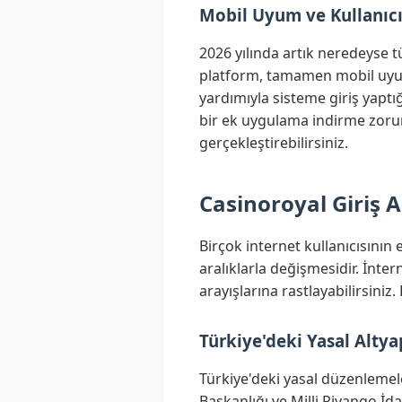
Mobil Uyum ve Kullanıc
2026 yılında artık neredeyse 
platform, tamamen mobil uyumlu
yardımıyla sisteme giriş yapt
bir ek uygulama indirme zorun
gerçekleştirebilirsiniz.
Casinoroyal Giriş 
Birçok internet kullanıcısının 
aralıklarla değişmesidir. İnte
arayışlarına rastlayabilirsiniz
Türkiye'deki Yasal Altya
Türkiye'deki yasal düzenlemel
Başkanlığı ve Milli Piyango İda