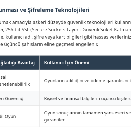
runması ve Şifreleme Teknolojileri
orumak amacıyla askeri düzeyde güvenlik teknolojileri kullanm
er, 256-bit SSL (Secure Sockets Layer - Güvenli Soket Katman
, kullanıcı adı, şifre veya kart bilgileri gibi hassas verilerin
e üçüncü şahısların eline geçmesi engellenir.
ağladığı Avantaj
Kullanıcı İçin Önemi
sal
Oyunların adilliğini ve ödeme garantisini 
netlenebilirlik
ri Güvenliği
Kişisel ve finansal bilgilerin üçüncü kişil
Oyun sonuçlarının tamamen şans eseri ve
dil Oyun
garantiler.