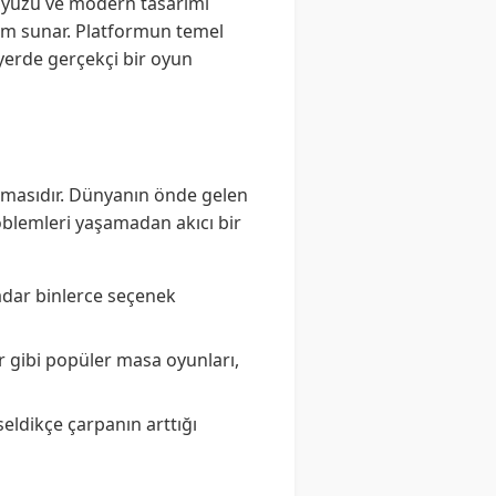
rayüzü ve modern tasarımı
nım sunar. Platformun temel
r yerde gerçekçi bir oyun
lmasıdır. Dünyanın önde gelen
roblemleri yaşamadan akıcı bir
adar binlerce seçenek
r gibi popüler masa oyunları,
eldikçe çarpanın arttığı