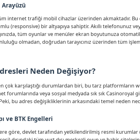
ı Arayüzü
tüm internet trafiği mobil cihazlar üzerinden akmaktadır. B
 (responsive) bir altyapıya sahiptir. Akıllı telefonunuz vey
ığınızda, tüm oyunlar ve menüler ekran boyutunuza otomati
luluğu olmadan, doğrudan tarayıcınız üzerinden tüm işleml
Adresleri Neden Değişiyor?
en çok karşılaştığı durumlardan biri, bu tarz platformların we
rnet forumlarında veya sosyal medyada sık sık Casinoroyal gir
. Peki, bu adres değişikliklerinin arkasındaki temel neden ned
pı ve BTK Engelleri
ere göre, devlet tarafından yetkilendirilmiş resmi kurumlar 
resi) dışındaki tüm yurt dışı merkezli oyun ve bahis siteleri