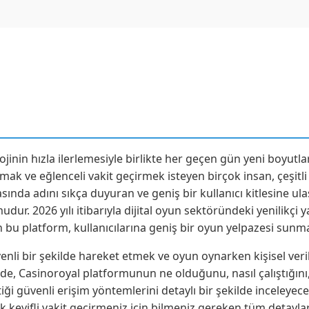
lojinin hızla ilerlemesiyle birlikte her geçen gün yeni boy
k ve eğlenceli vakit geçirmek isteyen birçok insan, çeşitli d
sında adını sıkça duyuran ve geniş bir kullanıcı kitlesine ula
dur. 2026 yılı itibarıyla dijital oyun sektöründeki yenilikçi
n bu platform, kullanıcılarına geniş bir oyun yelpazesi sunma
nli bir şekilde hareket etmek ve oyun oynarken kişisel ver
de, Casinoroyal platformunun ne olduğunu, nasıl çalıştığını,
tiği güvenli erişim yöntemlerini detaylı bir şekilde inceleye
 keyifli vakit geçirmeniz için bilmeniz gereken tüm detayları 