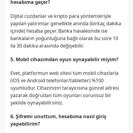
hesabıma geçer?
Dijital cüzdanlar ve kripto para yöntemleriyle
yapılan yatırımlar genellikle anında (birkaç dakika
içinde) hesaba geçer. Banka havalesinde ise
bankaların yoğunluğuna bağlı olarak bu süre 10
ila 30 dakika arasında değişebilir.
5. Mobil cihazımdan oyun oynayabilir miyim?
Evet, platformun web sitesi tüm mobil cihazlarla
(iOS ve Android telefonlar/tabletler) %100
uyumludur. Cihazınızın tarayıcısına güncel adresi
yazarak doğrudan tüm oyunları sorunsuz bir
şekilde oynayabilirsiniz.
6. Şifremi unuttum, hesabıma nasıl giriş
yapabilirim?