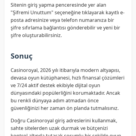
Sitenin giriş yapma penceresinde yer alan
"Şifremi Unuttum" seçeneğine tıklayarak kayıtlı e-
posta adresinize veya telefon numaranıza bir
şifre sıfırlama bağlantısı gönderebilir ve yeni bir
şifre oluşturabilirsiniz.
Sonuç
Casinoroyal, 2026 yılı itibarıyla modern altyapısı,
devasa oyun kütüphanesi, hızlı finansal çözümleri
ve 7/24 aktif destek ekibiyle dijital oyun
dünyasındaki popülerliğini korumaktadır. Ancak
bu renkli dünyaya adım atmadan önce
güvenliğinizi her zaman ön planda tutmalısınız.
Doğru Casinoroyal giriş adreslerini kullanmak,
sahte sitelerden uzak durmak ve bütçenizi
kontrol altında tutarak sorumlu bir şekilde oyun