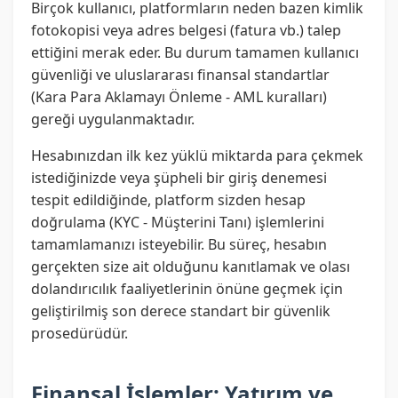
Birçok kullanıcı, platformların neden bazen kimlik
fotokopisi veya adres belgesi (fatura vb.) talep
ettiğini merak eder. Bu durum tamamen kullanıcı
güvenliği ve uluslararası finansal standartlar
(Kara Para Aklamayı Önleme - AML kuralları)
gereği uygulanmaktadır.
Hesabınızdan ilk kez yüklü miktarda para çekmek
istediğinizde veya şüpheli bir giriş denemesi
tespit edildiğinde, platform sizden hesap
doğrulama (KYC - Müşterini Tanı) işlemlerini
tamamlamanızı isteyebilir. Bu süreç, hesabın
gerçekten size ait olduğunu kanıtlamak ve olası
dolandırıcılık faaliyetlerinin önüne geçmek için
geliştirilmiş son derece standart bir güvenlik
prosedürüdür.
Finansal İşlemler: Yatırım ve