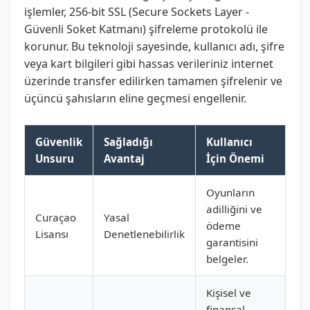
işlemler, 256-bit SSL (Secure Sockets Layer -
Güvenli Soket Katmanı) şifreleme protokolü ile
korunur. Bu teknoloji sayesinde, kullanıcı adı, şifre
veya kart bilgileri gibi hassas verileriniz internet
üzerinde transfer edilirken tamamen şifrelenir ve
üçüncü şahısların eline geçmesi engellenir.
Güvenlik
Sağladığı
Kullanıcı
Unsuru
Avantaj
İçin Önemi
Oyunların
adilliğini ve
Curaçao
Yasal
ödeme
Lisansı
Denetlenebilirlik
garantisini
belgeler.
Kişisel ve
finansal