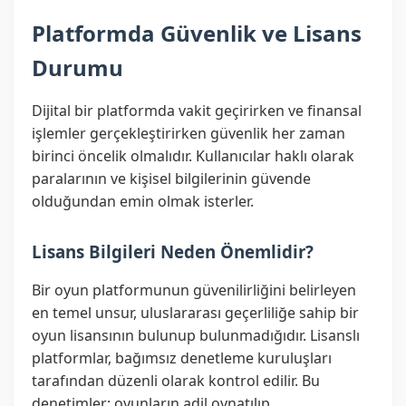
Platformda Güvenlik ve Lisans
Durumu
Dijital bir platformda vakit geçirirken ve finansal
işlemler gerçekleştirirken güvenlik her zaman
birinci öncelik olmalıdır. Kullanıcılar haklı olarak
paralarının ve kişisel bilgilerinin güvende
olduğundan emin olmak isterler.
Lisans Bilgileri Neden Önemlidir?
Bir oyun platformunun güvenilirliğini belirleyen
en temel unsur, uluslararası geçerliliğe sahip bir
oyun lisansının bulunup bulunmadığıdır. Lisanslı
platformlar, bağımsız denetleme kuruluşları
tarafından düzenli olarak kontrol edilir. Bu
denetimler; oyunların adil oynatılıp