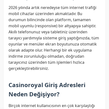
2026 yılında artık neredeyse tüm internet trafiği
mobil cihazlar üzerinden akmaktadır. Bu
durumun bilincinde olan platform, tamamen
mobil uyumlu (responsive) bir altyapıya sahiptir.
Akıllı telefonunuz veya tabletiniz üzerinden
tarayıcı yardımıyla sisteme giriş yaptığınızda, tüm
oyunlar ve menüler ekran boyutunuza otomatik
olarak adapte olur. Herhangi bir ek uygulama
indirme zorunluluğu olmadan, doğrudan
tarayıcınız üzerinden tüm işlemleri hızlıca
gerçekleştirebilirsiniz.
Casinoroyal Giriş Adresleri
Neden Değişiyor?
Birçok internet kullanıcısının en çok karşılaştığı