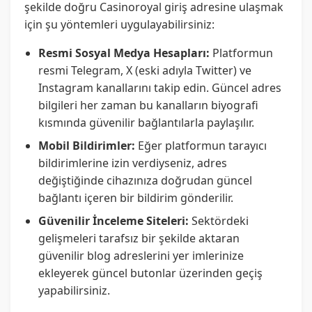
şekilde doğru Casinoroyal giriş adresine ulaşmak
için şu yöntemleri uygulayabilirsiniz:
Resmi Sosyal Medya Hesapları:
Platformun
resmi Telegram, X (eski adıyla Twitter) ve
Instagram kanallarını takip edin. Güncel adres
bilgileri her zaman bu kanalların biyografi
kısmında güvenilir bağlantılarla paylaşılır.
Mobil Bildirimler:
Eğer platformun tarayıcı
bildirimlerine izin verdiyseniz, adres
değiştiğinde cihazınıza doğrudan güncel
bağlantı içeren bir bildirim gönderilir.
Güvenilir İnceleme Siteleri:
Sektördeki
gelişmeleri tarafsız bir şekilde aktaran
güvenilir blog adreslerini yer imlerinize
ekleyerek güncel butonlar üzerinden geçiş
yapabilirsiniz.