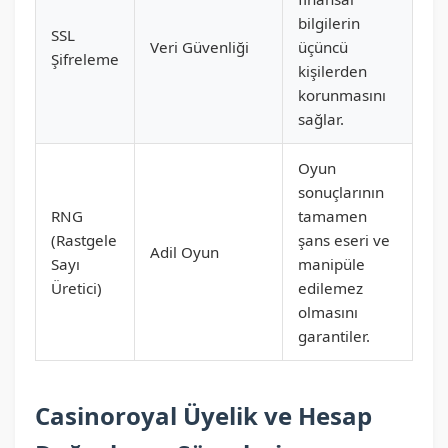
bilgilerin
SSL
Veri Güvenliği
üçüncü
Şifreleme
kişilerden
korunmasını
sağlar.
Oyun
sonuçlarının
RNG
tamamen
(Rastgele
şans eseri ve
Adil Oyun
Sayı
manipüle
Üretici)
edilemez
olmasını
garantiler.
Casinoroyal Üyelik ve Hesap