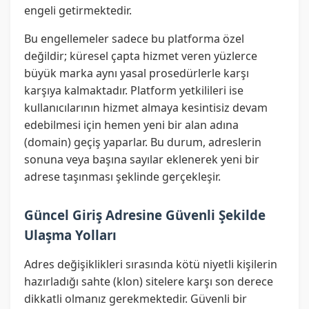
engeli getirmektedir.
Bu engellemeler sadece bu platforma özel
değildir; küresel çapta hizmet veren yüzlerce
büyük marka aynı yasal prosedürlerle karşı
karşıya kalmaktadır. Platform yetkilileri ise
kullanıcılarının hizmet almaya kesintisiz devam
edebilmesi için hemen yeni bir alan adına
(domain) geçiş yaparlar. Bu durum, adreslerin
sonuna veya başına sayılar eklenerek yeni bir
adrese taşınması şeklinde gerçekleşir.
Güncel Giriş Adresine Güvenli Şekilde
Ulaşma Yolları
Adres değişiklikleri sırasında kötü niyetli kişilerin
hazırladığı sahte (klon) sitelere karşı son derece
dikkatli olmanız gerekmektedir. Güvenli bir