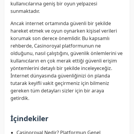
kullanıcılarına geniş bir oyun yelpazesi
sunmaktadır.
Ancak internet ortamında güvenli bir şekilde
hareket etmek ve oyun oynarken kişisel verileri
korumak son derece önemlidir. Bu kapsamlı
rehberde, Casinoroyal platformunun ne
olduğunu, nasıl çalıştığını, güvenlik önlemlerini ve
kullanıcıların en çok merak ettiği güvenli erişim
yöntemlerini detaylı bir şekilde inceleyeceğiz.
İnternet dünyasında güvenliğinizi ön planda
tutarak keyifli vakit geçirmeniz için bilmeniz
gereken tüm detayları sizler için bir araya
getirdik.
İçindekiler
Casinoroyal Nedir? Platformun Genel