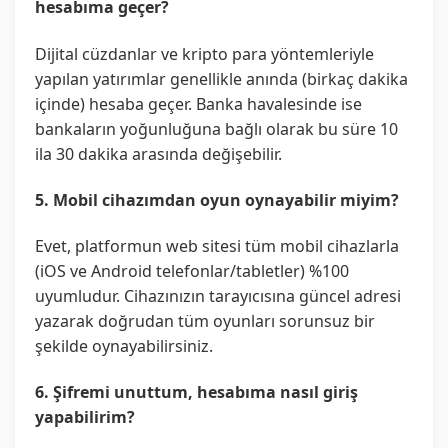
hesabıma geçer?
Dijital cüzdanlar ve kripto para yöntemleriyle
yapılan yatırımlar genellikle anında (birkaç dakika
içinde) hesaba geçer. Banka havalesinde ise
bankaların yoğunluğuna bağlı olarak bu süre 10
ila 30 dakika arasında değişebilir.
5. Mobil cihazımdan oyun oynayabilir miyim?
Evet, platformun web sitesi tüm mobil cihazlarla
(iOS ve Android telefonlar/tabletler) %100
uyumludur. Cihazınızın tarayıcısına güncel adresi
yazarak doğrudan tüm oyunları sorunsuz bir
şekilde oynayabilirsiniz.
6. Şifremi unuttum, hesabıma nasıl giriş
yapabilirim?