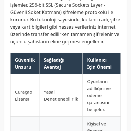
işlemler, 256-bit SSL (Secure Sockets Layer -
Güvenli Soket Katmanı) şifreleme protokolü ile
korunur. Bu teknoloji sayesinde, kullanıcı adı, şifre
veya kart bilgileri gibi hassas verileriniz internet
üzerinde transfer edilirken tamamen şifrelenir ve
üçüncü şahısların eline geçmesi engellenir.
Güvenlik
Sağladığı
Kullanıcı
Unsuru
Avantaj
İçin Önemi
Oyunların
adilliğini ve
Curaçao
Yasal
ödeme
Lisansı
Denetlenebilirlik
garantisini
belgeler.
Kişisel ve
finansal