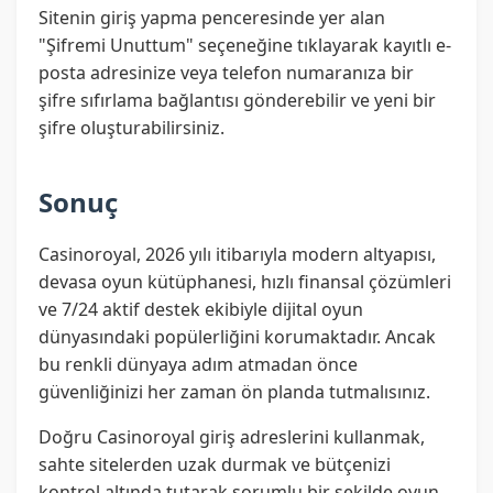
Sitenin giriş yapma penceresinde yer alan
"Şifremi Unuttum" seçeneğine tıklayarak kayıtlı e-
posta adresinize veya telefon numaranıza bir
şifre sıfırlama bağlantısı gönderebilir ve yeni bir
şifre oluşturabilirsiniz.
Sonuç
Casinoroyal, 2026 yılı itibarıyla modern altyapısı,
devasa oyun kütüphanesi, hızlı finansal çözümleri
ve 7/24 aktif destek ekibiyle dijital oyun
dünyasındaki popülerliğini korumaktadır. Ancak
bu renkli dünyaya adım atmadan önce
güvenliğinizi her zaman ön planda tutmalısınız.
Doğru Casinoroyal giriş adreslerini kullanmak,
sahte sitelerden uzak durmak ve bütçenizi
kontrol altında tutarak sorumlu bir şekilde oyun