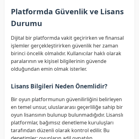
Platformda Güvenlik ve Lisans
Durumu
Dijital bir platformda vakit geçirirken ve finansal
işlemler gerçekleştirirken güvenlik her zaman
birinci öncelik olmalıdır. Kullanıcılar haklı olarak
paralarının ve kişisel bilgilerinin güvende
olduğundan emin olmak isterler.
Lisans Bilgileri Neden Önemlidir?
Bir oyun platformunun güvenilirliğini belirleyen
en temel unsur, uluslararası geçerliliğe sahip bir
oyun lisansının bulunup bulunmadığıdır. Lisanslı
platformlar, bağımsız denetleme kuruluşları
tarafından düzenli olarak kontrol edilir. Bu
denetimler; oyunların adil oynatılıp