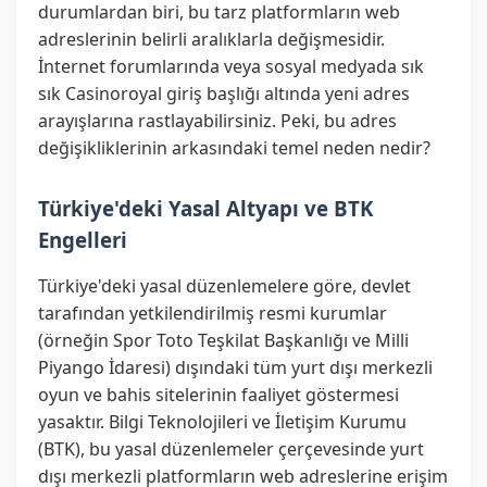
durumlardan biri, bu tarz platformların web
adreslerinin belirli aralıklarla değişmesidir.
İnternet forumlarında veya sosyal medyada sık
sık Casinoroyal giriş başlığı altında yeni adres
arayışlarına rastlayabilirsiniz. Peki, bu adres
değişikliklerinin arkasındaki temel neden nedir?
Türkiye'deki Yasal Altyapı ve BTK
Engelleri
Türkiye'deki yasal düzenlemelere göre, devlet
tarafından yetkilendirilmiş resmi kurumlar
(örneğin Spor Toto Teşkilat Başkanlığı ve Milli
Piyango İdaresi) dışındaki tüm yurt dışı merkezli
oyun ve bahis sitelerinin faaliyet göstermesi
yasaktır. Bilgi Teknolojileri ve İletişim Kurumu
(BTK), bu yasal düzenlemeler çerçevesinde yurt
dışı merkezli platformların web adreslerine erişim