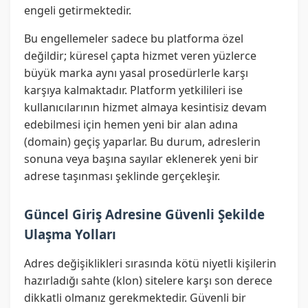
engeli getirmektedir.
Bu engellemeler sadece bu platforma özel
değildir; küresel çapta hizmet veren yüzlerce
büyük marka aynı yasal prosedürlerle karşı
karşıya kalmaktadır. Platform yetkilileri ise
kullanıcılarının hizmet almaya kesintisiz devam
edebilmesi için hemen yeni bir alan adına
(domain) geçiş yaparlar. Bu durum, adreslerin
sonuna veya başına sayılar eklenerek yeni bir
adrese taşınması şeklinde gerçekleşir.
Güncel Giriş Adresine Güvenli Şekilde
Ulaşma Yolları
Adres değişiklikleri sırasında kötü niyetli kişilerin
hazırladığı sahte (klon) sitelere karşı son derece
dikkatli olmanız gerekmektedir. Güvenli bir