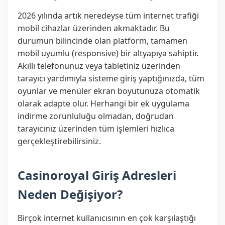
2026 yılında artık neredeyse tüm internet trafiği
mobil cihazlar üzerinden akmaktadır. Bu
durumun bilincinde olan platform, tamamen
mobil uyumlu (responsive) bir altyapıya sahiptir.
Akıllı telefonunuz veya tabletiniz üzerinden
tarayıcı yardımıyla sisteme giriş yaptığınızda, tüm
oyunlar ve menüler ekran boyutunuza otomatik
olarak adapte olur. Herhangi bir ek uygulama
indirme zorunluluğu olmadan, doğrudan
tarayıcınız üzerinden tüm işlemleri hızlıca
gerçekleştirebilirsiniz.
Casinoroyal Giriş Adresleri
Neden Değişiyor?
Birçok internet kullanıcısının en çok karşılaştığı