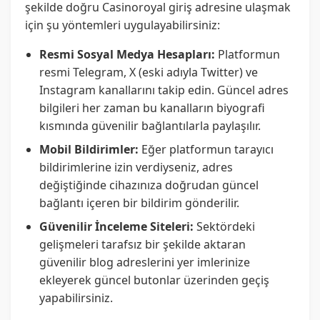
şekilde doğru Casinoroyal giriş adresine ulaşmak
için şu yöntemleri uygulayabilirsiniz:
Resmi Sosyal Medya Hesapları:
Platformun
resmi Telegram, X (eski adıyla Twitter) ve
Instagram kanallarını takip edin. Güncel adres
bilgileri her zaman bu kanalların biyografi
kısmında güvenilir bağlantılarla paylaşılır.
Mobil Bildirimler:
Eğer platformun tarayıcı
bildirimlerine izin verdiyseniz, adres
değiştiğinde cihazınıza doğrudan güncel
bağlantı içeren bir bildirim gönderilir.
Güvenilir İnceleme Siteleri:
Sektördeki
gelişmeleri tarafsız bir şekilde aktaran
güvenilir blog adreslerini yer imlerinize
ekleyerek güncel butonlar üzerinden geçiş
yapabilirsiniz.