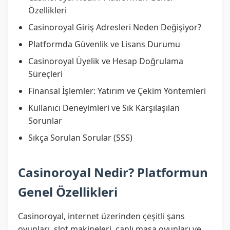
Özellikleri
Casinoroyal Giriş Adresleri Neden Değişiyor?
Platformda Güvenlik ve Lisans Durumu
Casinoroyal Üyelik ve Hesap Doğrulama
Süreçleri
Finansal İşlemler: Yatırım ve Çekim Yöntemleri
Kullanıcı Deneyimleri ve Sık Karşılaşılan
Sorunlar
Sıkça Sorulan Sorular (SSS)
Casinoroyal Nedir? Platformun
Genel Özellikleri
Casinoroyal, internet üzerinden çeşitli şans
oyunları, slot makineleri, canlı masa oyunları ve