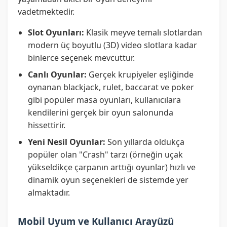
vadetmektedir.
Slot Oyunları:
Klasik meyve temalı slotlardan
modern üç boyutlu (3D) video slotlara kadar
binlerce seçenek mevcuttur.
Canlı Oyunlar:
Gerçek krupiyeler eşliğinde
oynanan blackjack, rulet, baccarat ve poker
gibi popüler masa oyunları, kullanıcılara
kendilerini gerçek bir oyun salonunda
hissettirir.
Yeni Nesil Oyunlar:
Son yıllarda oldukça
popüler olan "Crash" tarzı (örneğin uçak
yükseldikçe çarpanın arttığı oyunlar) hızlı ve
dinamik oyun seçenekleri de sistemde yer
almaktadır.
Mobil Uyum ve Kullanıcı Arayüzü