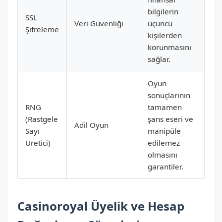
bilgilerin
SSL
Veri Güvenliği
üçüncü
Şifreleme
kişilerden
korunmasını
sağlar.
Oyun
sonuçlarının
RNG
tamamen
(Rastgele
şans eseri ve
Adil Oyun
Sayı
manipüle
Üretici)
edilemez
olmasını
garantiler.
Casinoroyal Üyelik ve Hesap