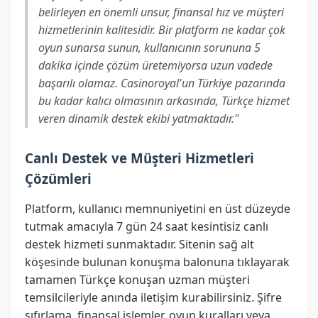
belirleyen en önemli unsur, finansal hız ve müşteri
hizmetlerinin kalitesidir. Bir platform ne kadar çok
oyun sunarsa sunun, kullanıcının sorununa 5
dakika içinde çözüm üretemiyorsa uzun vadede
başarılı olamaz. Casinoroyal'un Türkiye pazarında
bu kadar kalıcı olmasının arkasında, Türkçe hizmet
veren dinamik destek ekibi yatmaktadır."
Canlı Destek ve Müşteri Hizmetleri
Çözümleri
Platform, kullanıcı memnuniyetini en üst düzeyde
tutmak amacıyla 7 gün 24 saat kesintisiz canlı
destek hizmeti sunmaktadır. Sitenin sağ alt
köşesinde bulunan konuşma balonuna tıklayarak
tamamen Türkçe konuşan uzman müşteri
temsilcileriyle anında iletişim kurabilirsiniz. Şifre
sıfırlama, finansal işlemler, oyun kuralları veya