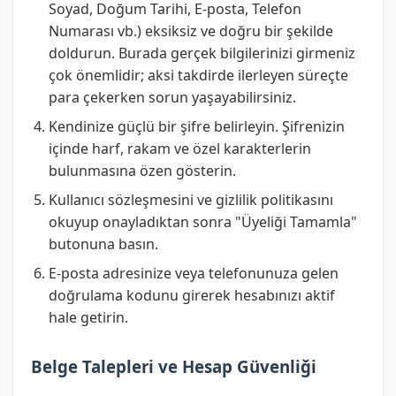
Soyad, Doğum Tarihi, E-posta, Telefon
Numarası vb.) eksiksiz ve doğru bir şekilde
doldurun. Burada gerçek bilgilerinizi girmeniz
çok önemlidir; aksi takdirde ilerleyen süreçte
para çekerken sorun yaşayabilirsiniz.
Kendinize güçlü bir şifre belirleyin. Şifrenizin
içinde harf, rakam ve özel karakterlerin
bulunmasına özen gösterin.
Kullanıcı sözleşmesini ve gizlilik politikasını
okuyup onayladıktan sonra "Üyeliği Tamamla"
butonuna basın.
E-posta adresinize veya telefonunuza gelen
doğrulama kodunu girerek hesabınızı aktif
hale getirin.
Belge Talepleri ve Hesap Güvenliği