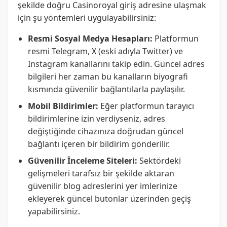
şekilde doğru Casinoroyal giriş adresine ulaşmak
için şu yöntemleri uygulayabilirsiniz:
Resmi Sosyal Medya Hesapları:
Platformun
resmi Telegram, X (eski adıyla Twitter) ve
Instagram kanallarını takip edin. Güncel adres
bilgileri her zaman bu kanalların biyografi
kısmında güvenilir bağlantılarla paylaşılır.
Mobil Bildirimler:
Eğer platformun tarayıcı
bildirimlerine izin verdiyseniz, adres
değiştiğinde cihazınıza doğrudan güncel
bağlantı içeren bir bildirim gönderilir.
Güvenilir İnceleme Siteleri:
Sektördeki
gelişmeleri tarafsız bir şekilde aktaran
güvenilir blog adreslerini yer imlerinize
ekleyerek güncel butonlar üzerinden geçiş
yapabilirsiniz.