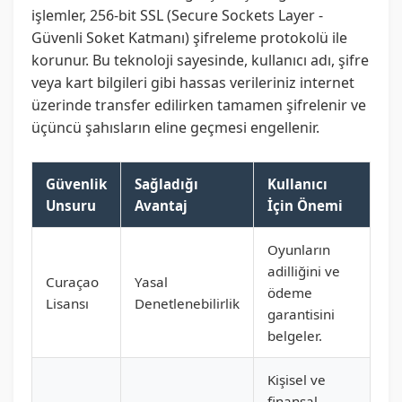
işlemler, 256-bit SSL (Secure Sockets Layer -
Güvenli Soket Katmanı) şifreleme protokolü ile
korunur. Bu teknoloji sayesinde, kullanıcı adı, şifre
veya kart bilgileri gibi hassas verileriniz internet
üzerinde transfer edilirken tamamen şifrelenir ve
üçüncü şahısların eline geçmesi engellenir.
Güvenlik
Sağladığı
Kullanıcı
Unsuru
Avantaj
İçin Önemi
Oyunların
adilliğini ve
Curaçao
Yasal
ödeme
Lisansı
Denetlenebilirlik
garantisini
belgeler.
Kişisel ve
finansal