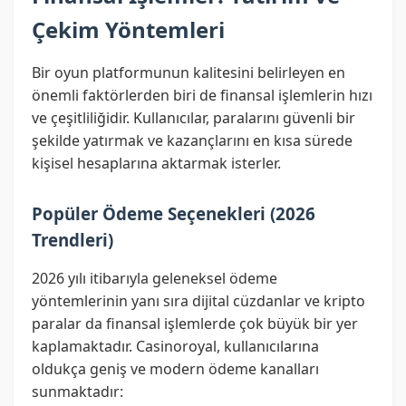
Çekim Yöntemleri
Bir oyun platformunun kalitesini belirleyen en
önemli faktörlerden biri de finansal işlemlerin hızı
ve çeşitliliğidir. Kullanıcılar, paralarını güvenli bir
şekilde yatırmak ve kazançlarını en kısa sürede
kişisel hesaplarına aktarmak isterler.
Popüler Ödeme Seçenekleri (2026
Trendleri)
2026 yılı itibarıyla geleneksel ödeme
yöntemlerinin yanı sıra dijital cüzdanlar ve kripto
paralar da finansal işlemlerde çok büyük bir yer
kaplamaktadır. Casinoroyal, kullanıcılarına
oldukça geniş ve modern ödeme kanalları
sunmaktadır: