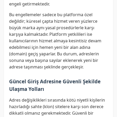
engeli getirmektedir.
Bu engellemeler sadece bu platforma özel
değildir; küresel çapta hizmet veren yüzlerce
büyük marka aynı yasal prosedürlerle karşı
karşıya kalmaktadır. Platform yetkilileri ise
kullanıcılarının hizmet almaya kesintisiz devam
edebilmesi için hemen yeni bir alan adına
(domain) geçiş yaparlar. Bu durum, adreslerin
sonuna veya başına sayılar eklenerek yeni bir
adrese taşınması şeklinde gerçekleşir.
Güncel Giriş Adresine Güvenli Şekilde
Ulaşma Yolları
Adres değişiklikleri sırasında kötü niyetli kişilerin
hazırladığı sahte (klon) sitelere karşı son derece
dikkatli olmanız gerekmektedir. Güvenli bir