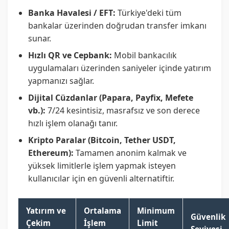
Banka Havalesi / EFT:
Türkiye'deki tüm
bankalar üzerinden doğrudan transfer imkanı
sunar.
Hızlı QR ve Cepbank:
Mobil bankacılık
uygulamaları üzerinden saniyeler içinde yatırım
yapmanızı sağlar.
Dijital Cüzdanlar (Papara, Payfix, Mefete
vb.):
7/24 kesintisiz, masrafsız ve son derece
hızlı işlem olanağı tanır.
Kripto Paralar (Bitcoin, Tether USDT,
Ethereum):
Tamamen anonim kalmak ve
yüksek limitlerle işlem yapmak isteyen
kullanıcılar için en güvenli alternatiftir.
Yatırım ve
Ortalama
Minimum
Güvenlik
Çekim
İşlem
Limit