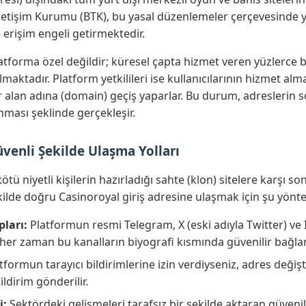
ve İletişim Kurumu (BTK), bu yasal düzenlemeler çerçevesinde y
 erişim engeli getirmektedir.
tforma özel değildir; küresel çapta hizmet veren yüzlerce 
lmaktadır. Platform yetkilileri ise kullanıcılarının hizmet al
r alan adına (domain) geçiş yaparlar. Bu durum, adreslerin 
nması şeklinde gerçekleşir.
venli Şekilde Ulaşma Yolları
kötü niyetli kişilerin hazırladığı sahte (klon) sitelere karşı s
ilde doğru Casinoroyal giriş adresine ulaşmak için şu yöntem
ları:
Platformun resmi Telegram, X (eski adıyla Twitter) ve 
 her zaman bu kanalların biyografi kısmında güvenilir bağlantı
tformun tarayıcı bildirimlerine izin verdiyseniz, adres deği
ildirim gönderilir.
i:
Sektördeki gelişmeleri tarafsız bir şekilde aktaran güvenil