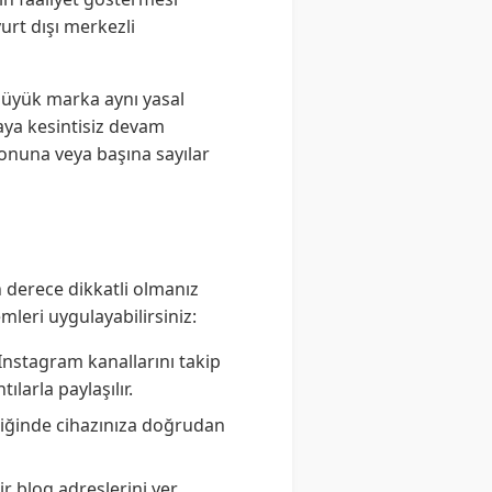
urt dışı merkezli
büyük marka aynı yasal
maya kesintisiz devam
sonuna veya başına sayılar
on derece dikkatli olmanız
leri uygulayabilirsiniz:
Instagram kanallarını takip
larla paylaşılır.
ştiğinde cihazınıza doğrudan
ir blog adreslerini yer