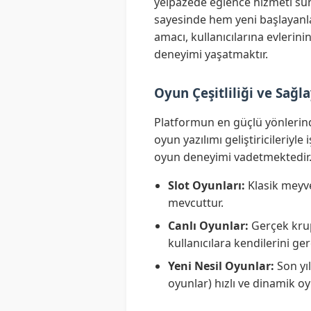
yelpazede eğlence hizmeti sun
sayesinde hem yeni başlayanla
amacı, kullanıcılarına evlerini
deneyimi yaşatmaktır.
Oyun Çeşitliliği ve Sağla
Platformun en güçlü yönlerin
oyun yazılımı geliştiricileriy
oyun deneyimi vadetmektedir
Slot Oyunları:
Klasik meyve
mevcuttur.
Canlı Oyunlar:
Gerçek krup
kullanıcılara kendilerini ge
Yeni Nesil Oyunlar:
Son yıl
oyunlar) hızlı ve dinamik o