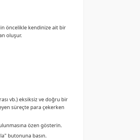
öncelikle kendinize ait bir
an oluşur.
ası vb.) eksiksiz ve doğru bir
rleyen süreçte para çekerken
 bulunmasına özen gösterin.
mla" butonuna basın.