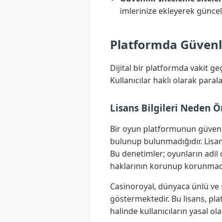
imlerinize ekleyerek güncel
Platformda Güvenl
Dijital bir platformda vakit ge
Kullanıcılar haklı olarak paral
Lisans Bilgileri Neden 
Bir oyun platformunun güvenili
bulunup bulunmadığıdır. Lisans
Bu denetimler; oyunların adil 
haklarının korunup korunmadı
Casinoroyal, dünyaca ünlü ve s
göstermektedir. Bu lisans, p
halinde kullanıcıların yasal o