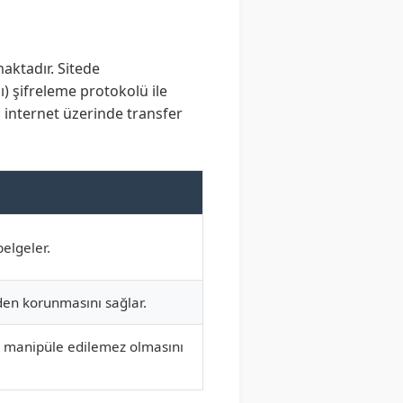
aktadır. Sitede
ı) şifreleme protokolü ile
iz internet üzerinde transfer
belgeler.
erden korunmasını sağlar.
 manipüle edilemez olmasını