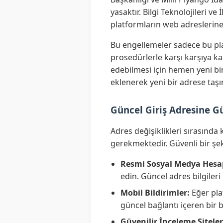
yasaktır. Bilgi Teknolojileri 
platformların web adreslerine
Bu engellemeler sadece bu pla
prosedürlerle karşı karşıya ka
edebilmesi için hemen yeni bi
eklenerek yeni bir adrese taşı
Güncel Giriş Adresine Gü
Adres değişiklikleri sırasında 
gerekmektedir. Güvenli bir şek
Resmi Sosyal Medya Hesap
edin. Güncel adres bilgileri
Mobil Bildirimler:
Eğer pla
güncel bağlantı içeren bir b
Güvenilir İnceleme Siteler