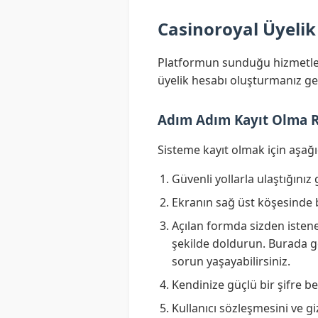
Casinoroyal Üyelik
Platformun sunduğu hizmetler
üyelik hesabı oluşturmanız ger
Adım Adım Kayıt Olma 
Sisteme kayıt olmak için aşağıd
Güvenli yollarla ulaştığınız
Ekranın sağ üst köşesinde 
Açılan formda sizden istene
şekilde doldurun. Burada ge
sorun yaşayabilirsiniz.
Kendinize güçlü bir şifre be
Kullanıcı sözleşmesini ve g