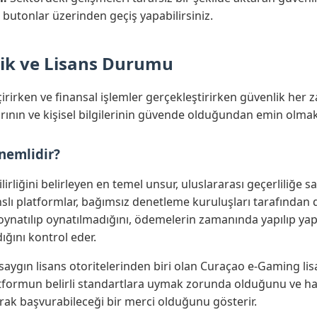
 butonlar üzerinden geçiş yapabilirsiniz.
ik ve Lisans Durumu
çirirken ve finansal işlemler gerçekleştirirken güvenlik her z
arının ve kişisel bilgilerinin güvende olduğundan emin olmak 
Önemlidir?
rliğini belirleyen en temel unsur, uluslararası geçerliliğe sa
lı platformlar, bağımsız denetleme kuruluşları tarafından dü
oynatılıp oynatılmadığını, ödemelerin zamanında yapılıp yapı
ğını kontrol eder.
aygın lisans otoritelerinden biri olan Curaçao e-Gaming lisa
latformun belirli standartlara uymak zorunda olduğunu ve h
larak başvurabileceği bir merci olduğunu gösterir.