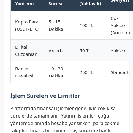
Seviyesi
Yöntemi
Süresi
(Yaklaşık)
Çok
Kripto Para
5 - 15
100 TL
Yüksek
(USDT/BTC)
Dakika
(Anonim)
Dijital
Anında
50 TL
Yüksek
Cüzdanlar
Banka
10 - 30
250 TL
Standart
Havalesi
Dakika
İşlem Süreleri ve Limitler
Platformda finansal işlemler genellikle çok kısa
sürelerde tamamlanır. Yatırım işlemleri çoğu
yöntemde anında hesaba yansırken, para çekme
talepleri finans biriminin onay sürecine bağlı