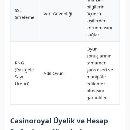
bilgilerin
SSL
Veri Güvenliği
üçüncü
Şifreleme
kişilerden
korunmasını
sağlar.
Oyun
sonuçlarının
RNG
tamamen
(Rastgele
şans eseri ve
Adil Oyun
Sayı
manipüle
Üretici)
edilemez
olmasını
garantiler.
Casinoroyal Üyelik ve Hesap