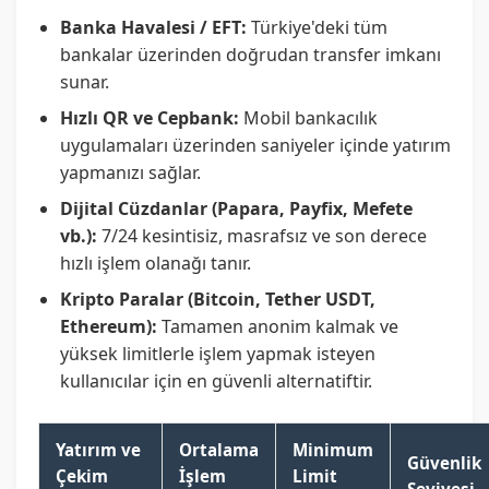
Banka Havalesi / EFT:
Türkiye'deki tüm
bankalar üzerinden doğrudan transfer imkanı
sunar.
Hızlı QR ve Cepbank:
Mobil bankacılık
uygulamaları üzerinden saniyeler içinde yatırım
yapmanızı sağlar.
Dijital Cüzdanlar (Papara, Payfix, Mefete
vb.):
7/24 kesintisiz, masrafsız ve son derece
hızlı işlem olanağı tanır.
Kripto Paralar (Bitcoin, Tether USDT,
Ethereum):
Tamamen anonim kalmak ve
yüksek limitlerle işlem yapmak isteyen
kullanıcılar için en güvenli alternatiftir.
Yatırım ve
Ortalama
Minimum
Güvenlik
Çekim
İşlem
Limit