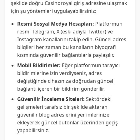
şekilde doğru Casinoroyal giriş adresine ulaşmak
için şu yöntemleri uygulayabilirsiniz:
Resmi Sosyal Medya Hesapları:
Platformun
resmi Telegram, X (eski adıyla Twitter) ve
Instagram kanallarını takip edin. Güncel adres
bilgileri her zaman bu kanalların biyografi
kısmında güvenilir bağlantılarla paylaşılır.
Mobil Bildirimler:
Eğer platformun tarayıcı
bildirimlerine izin verdiyseniz, adres
değiştiğinde cihazınıza doğrudan güncel
bağlantı içeren bir bildirim gönderilir.
Güvenilir İnceleme Siteleri:
Sektördeki
gelişmeleri tarafsız bir şekilde aktaran
güvenilir blog adreslerini yer imlerinize
ekleyerek güncel butonlar üzerinden geçiş
yapabilirsiniz.