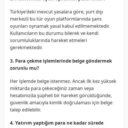
Türkiye'deki mevcut yasalara göre, yurt dışı
merkezli bu tür oyun platformlarında şans
oyunları oynamak yasal kabul edilmemektedir.
Kullanıcıların bu durumu bilerek ve kendi
sorumluluklarında hareket etmeleri
gerekmektedir.
3. Para çekme işlemlerinde belge göndermek
zorunlu mu?
Her işlemde belge istenmez. Ancak ilk kez yüksek
miktarda para çekeceğiniz zaman veya
hesabınızda şüpheli bir hareket görüldüğünde,
güvenlik amacıyla kimlik doğrulaması için belge
talep edilebilir.
4. Yatırım yaptığım para ne kadar sürede