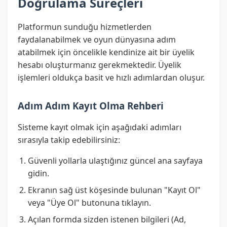
Doğrulama Süreçleri
Platformun sunduğu hizmetlerden
faydalanabilmek ve oyun dünyasına adım
atabilmek için öncelikle kendinize ait bir üyelik
hesabı oluşturmanız gerekmektedir. Üyelik
işlemleri oldukça basit ve hızlı adımlardan oluşur.
Adım Adım Kayıt Olma Rehberi
Sisteme kayıt olmak için aşağıdaki adımları
sırasıyla takip edebilirsiniz:
Güvenli yollarla ulaştığınız güncel ana sayfaya
gidin.
Ekranın sağ üst köşesinde bulunan "Kayıt Ol"
veya "Üye Ol" butonuna tıklayın.
Açılan formda sizden istenen bilgileri (Ad,