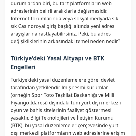
durumlardan biri, bu tarz platformların web
adreslerinin belirli aralıklarla değişmesidir.
İnternet forumlarında veya sosyal medyada sık
sık Casinoroyal giriş başlığı altında yeni adres
arayışlarına rastlayabilirsiniz. Peki, bu adres
değişikliklerinin arkasındaki temel neden nedir?
Türkiye'deki Yasal Altyapı ve BTK
Engelleri
Türkiye'deki yasal düzenlemelere göre, devlet
tarafından yetkilendirilmiş resmi kurumlar
(örneğin Spor Toto Teşkilat Başkanlığı ve Milli
Piyango İdaresi) dışındaki tüm yurt dışı merkezli
oyun ve bahis sitelerinin faaliyet göstermesi
yasaktır. Bilgi Teknolojileri ve İletişim Kurumu
(BTK), bu yasal düzenlemeler çerçevesinde yurt
dışı merkezli platformların web adreslerine erişim