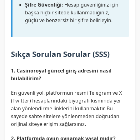
Şifre Güvenliği:
Hesap güvenliğiniz için
başka hiçbir sitede kullanmadığınız,
güçlü ve benzersiz bir şifre belirleyin.
Sıkça Sorulan Sorular (SSS)
1. Casinoroyal güncel giriş adresini nasıl
bulabilirim?
En güvenli yol, platformun resmi Telegram ve X
(Twitter) hesaplarındaki biyografi kısmında yer
alan yönlendirme linklerini kullanmaktır. Bu
sayede sahte sitelere yönlenmeden doğrudan
orijinal siteye erişim sağlarsınız.
2. Platformda oyun oynamak yasal mıdır?