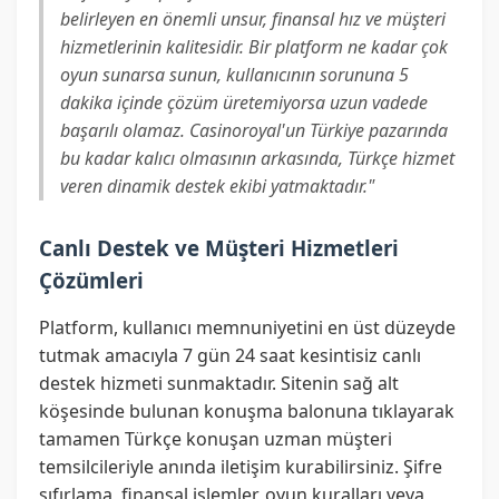
belirleyen en önemli unsur, finansal hız ve müşteri
hizmetlerinin kalitesidir. Bir platform ne kadar çok
oyun sunarsa sunun, kullanıcının sorununa 5
dakika içinde çözüm üretemiyorsa uzun vadede
başarılı olamaz. Casinoroyal'un Türkiye pazarında
bu kadar kalıcı olmasının arkasında, Türkçe hizmet
veren dinamik destek ekibi yatmaktadır."
Canlı Destek ve Müşteri Hizmetleri
Çözümleri
Platform, kullanıcı memnuniyetini en üst düzeyde
tutmak amacıyla 7 gün 24 saat kesintisiz canlı
destek hizmeti sunmaktadır. Sitenin sağ alt
köşesinde bulunan konuşma balonuna tıklayarak
tamamen Türkçe konuşan uzman müşteri
temsilcileriyle anında iletişim kurabilirsiniz. Şifre
sıfırlama, finansal işlemler, oyun kuralları veya