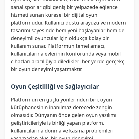
sanal sporlar gibi geniş bir yelpazede eğlence
hizmeti sunan küresel bir dijital oyun
platformudur. Kullanıcı dostu arayüzü ve modern
tasarımı sayesinde hem yeni başlayanlar hem de
deneyimli oyuncular için oldukça kolay bir
kullanım sunar. Platformun temel amacı,
kullanıcılarına evlerinin konforunda veya mobil
cihazları aracılığıyla diledikleri her yerde gerçekçi
bir oyun deneyimi yaşatmaktır.
Oyun Çeşitliliği ve Sağlayıcılar
Platformun en güçlü yönlerinden biri, oyun
kütüphanesinin inanılmaz derecede zengin
olmasıdır. Dünyanın önde gelen oyun yazılımı
geliştiricileriyle iş birliği yapan platform,
kullanıcılarına donma ve kasma problemleri
yaşamadan akıcı bir oyun deneyimi