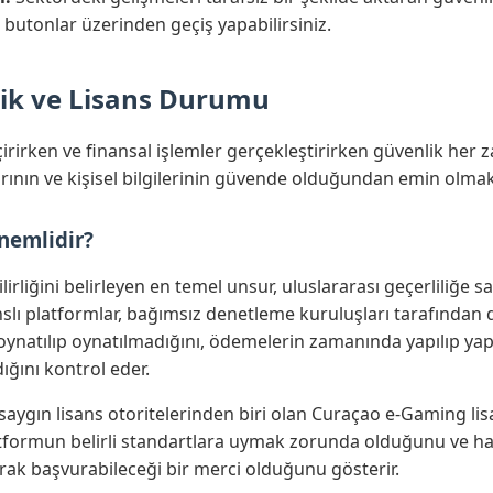
 butonlar üzerinden geçiş yapabilirsiniz.
ik ve Lisans Durumu
çirirken ve finansal işlemler gerçekleştirirken güvenlik her z
arının ve kişisel bilgilerinin güvende olduğundan emin olmak 
Önemlidir?
rliğini belirleyen en temel unsur, uluslararası geçerliliğe sa
lı platformlar, bağımsız denetleme kuruluşları tarafından dü
oynatılıp oynatılmadığını, ödemelerin zamanında yapılıp yapı
ğını kontrol eder.
aygın lisans otoritelerinden biri olan Curaçao e-Gaming lisa
latformun belirli standartlara uymak zorunda olduğunu ve h
larak başvurabileceği bir merci olduğunu gösterir.