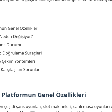
mun Genel Özellikleri
i Neden Değişiyor?
sans Durumu
ap Doğrulama Süreçleri
ve Çekim Yöntemleri
 Karşılaşılan Sorunlar
 Platformun Genel Özellikleri
 çeşitli şans oyunları, slot makineleri, canlı masa oyunları v