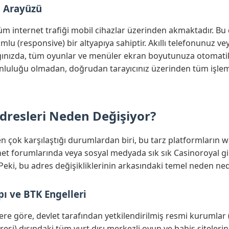
ı Arayüzü
tüm internet trafiği mobil cihazlar üzerinden akmaktadır. B
 (responsive) bir altyapıya sahiptir. Akıllı telefonunuz vey
ığınızda, tüm oyunlar ve menüler ekran boyutunuza otomati
luluğu olmadan, doğrudan tarayıcınız üzerinden tüm işleml
Adresleri Neden Değişiyor?
en çok karşılaştığı durumlardan biri, bu tarz platformların we
rnet forumlarında veya sosyal medyada sık sık Casinoroyal gir
. Peki, bu adres değişikliklerinin arkasındaki temel neden ned
pı ve BTK Engelleri
ere göre, devlet tarafından yetkilendirilmiş resmi kurumlar 
resi) dışındaki tüm yurt dışı merkezli oyun ve bahis siteleri