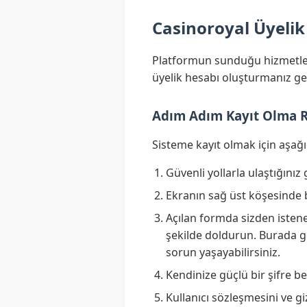
Casinoroyal Üyelik
Platformun sunduğu hizmetler
üyelik hesabı oluşturmanız ger
Adım Adım Kayıt Olma 
Sisteme kayıt olmak için aşağıd
Güvenli yollarla ulaştığınız
Ekranın sağ üst köşesinde 
Açılan formda sizden istene
şekilde doldurun. Burada ge
sorun yaşayabilirsiniz.
Kendinize güçlü bir şifre be
Kullanıcı sözleşmesini ve g