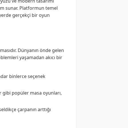
rayüzü ve modern tasarımı
nım sunar. Platformun temel
r yerde gerçekçi bir oyun
lmasıdır. Dünyanın önde gelen
roblemleri yaşamadan akıcı bir
adar binlerce seçenek
r gibi popüler masa oyunları,
eldikçe çarpanın arttığı