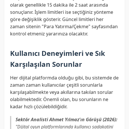
olarak genellikle 15 dakika ile 2 saat arasında
sonuçlanır. İşlem limitleri ise seçtiğiniz yönteme
göre değişiklik gösterir. Güncel limitleri her
zaman sitenin "Para Yatırma/Çekme" sayfasından
kontrol etmeniz yararınıza olacaktır.
Kullanıcı Deneyimleri ve Sık
Karşılaşılan Sorunlar
Her dijital platformda olduğu gibi, bu sistemde de
zaman zaman kullanıcılar çeşitli sorunlarla
karşılaşabilmekte veya akıllarına takılan sorular
olabilmektedir. Önemli olan, bu sorunların ne
kadar hızlı çözülebildiğidir.
Sektör Analisti Ahmet Yılmaz'ın Görüşü (2026):
"Dijital oyun platformlarında kullanıcı sadakatini