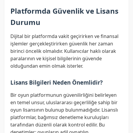
Platformda Güvenlik ve Lisans
Durumu
Dijital bir platformda vakit geçirirken ve finansal
işlemler gerçekleştirirken güvenlik her zaman
birinci öncelik olmalıdır. Kullanıcılar haklı olarak
paralarının ve kişisel bilgilerinin güvende
olduğundan emin olmak isterler.
Lisans Bilgileri Neden Önemlidir?
Bir oyun platformunun güvenilirliğini belirleyen
en temel unsur, uluslararası geçerliliğe sahip bir
oyun lisansının bulunup bulunmadığıdır. Lisanslı
platformlar, bağımsız denetleme kuruluşları
tarafından düzenli olarak kontrol edilir. Bu
denetimler; oyunların adil oynatılıp