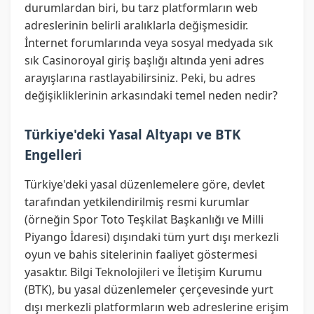
durumlardan biri, bu tarz platformların web
adreslerinin belirli aralıklarla değişmesidir.
İnternet forumlarında veya sosyal medyada sık
sık Casinoroyal giriş başlığı altında yeni adres
arayışlarına rastlayabilirsiniz. Peki, bu adres
değişikliklerinin arkasındaki temel neden nedir?
Türkiye'deki Yasal Altyapı ve BTK
Engelleri
Türkiye'deki yasal düzenlemelere göre, devlet
tarafından yetkilendirilmiş resmi kurumlar
(örneğin Spor Toto Teşkilat Başkanlığı ve Milli
Piyango İdaresi) dışındaki tüm yurt dışı merkezli
oyun ve bahis sitelerinin faaliyet göstermesi
yasaktır. Bilgi Teknolojileri ve İletişim Kurumu
(BTK), bu yasal düzenlemeler çerçevesinde yurt
dışı merkezli platformların web adreslerine erişim