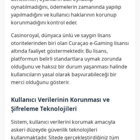
oynatılmadığını, ödemelerin zamanında yapılıp
yapılmadığını ve kullanıcı haklarının korunup
korunmadığını kontrol eder.
Casinoroyal, dünyaca ünlü ve saygın lisans
otoritelerinden biri olan Curaçao e-Gaming lisansı
altında faaliyet göstermektedir. Bu lisans,
platformun belirli standartlara uymak zorunda
olduğunu ve haksız bir durum yaşanması halinde
kullanıcıların yasal olarak başvurabileceği bir
merci olduğunu gösterir.
Kullanıcı Verilerinin Korunması ve
Şifreleme Teknolojileri
Sistem, kullanıcı verilerini korumak amacıyla
askeri düzeyde güvenlik teknolojileri
kullanmaktadır. Sitede gerçekleştirdiğiniz tüm