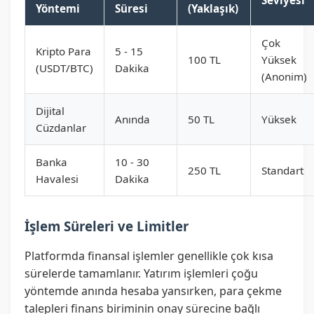
Seviyesi
Yöntemi
Süresi
(Yaklaşık)
Çok
Kripto Para
5 - 15
100 TL
Yüksek
(USDT/BTC)
Dakika
(Anonim)
Dijital
Anında
50 TL
Yüksek
Cüzdanlar
Banka
10 - 30
250 TL
Standart
Havalesi
Dakika
İşlem Süreleri ve Limitler
Platformda finansal işlemler genellikle çok kısa
sürelerde tamamlanır. Yatırım işlemleri çoğu
yöntemde anında hesaba yansırken, para çekme
talepleri finans biriminin onay sürecine bağlı