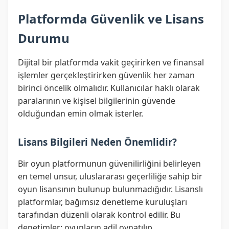
Platformda Güvenlik ve Lisans
Durumu
Dijital bir platformda vakit geçirirken ve finansal
işlemler gerçekleştirirken güvenlik her zaman
birinci öncelik olmalıdır. Kullanıcılar haklı olarak
paralarının ve kişisel bilgilerinin güvende
olduğundan emin olmak isterler.
Lisans Bilgileri Neden Önemlidir?
Bir oyun platformunun güvenilirliğini belirleyen
en temel unsur, uluslararası geçerliliğe sahip bir
oyun lisansının bulunup bulunmadığıdır. Lisanslı
platformlar, bağımsız denetleme kuruluşları
tarafından düzenli olarak kontrol edilir. Bu
denetimler; oyunların adil oynatılıp