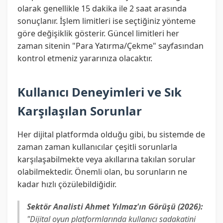
olarak genellikle 15 dakika ile 2 saat arasında
sonuçlanır. İşlem limitleri ise seçtiğiniz yönteme
göre değişiklik gösterir. Güncel limitleri her
zaman sitenin "Para Yatırma/Çekme" sayfasından
kontrol etmeniz yararınıza olacaktır.
Kullanıcı Deneyimleri ve Sık
Karşılaşılan Sorunlar
Her dijital platformda olduğu gibi, bu sistemde de
zaman zaman kullanıcılar çeşitli sorunlarla
karşılaşabilmekte veya akıllarına takılan sorular
olabilmektedir. Önemli olan, bu sorunların ne
kadar hızlı çözülebildiğidir.
Sektör Analisti Ahmet Yılmaz'ın Görüşü (2026):
"Dijital oyun platformlarında kullanıcı sadakatini