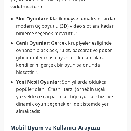
vadetmektedir.
Slot Oyunları:
Klasik meyve temalı slotlardan
modern üç boyutlu (3D) video slotlara kadar
binlerce seçenek mevcuttur.
Canlı Oyunlar:
Gerçek krupiyeler eşliğinde
oynanan blackjack, rulet, baccarat ve poker
gibi popüler masa oyunları, kullanıcılara
kendilerini gerçek bir oyun salonunda
hissettirir.
Yeni Nesil Oyunlar:
Son yıllarda oldukça
popüler olan "Crash" tarzı (örneğin uçak
yükseldikçe çarpanın arttığı oyunlar) hızlı ve
dinamik oyun seçenekleri de sistemde yer
almaktadır.
Mobil Uyum ve Kullanıcı Arayüzü