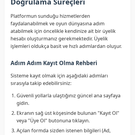
Doğrulama Süreçleri
Platformun sunduğu hizmetlerden
faydalanabilmek ve oyun dünyasına adım
atabilmek için öncelikle kendinize ait bir üyelik
hesabı oluşturmanız gerekmektedir. Üyelik
işlemleri oldukça basit ve hızlı adımlardan oluşur.
Adım Adım Kayıt Olma Rehberi
Sisteme kayıt olmak için aşağıdaki adımları
sırasıyla takip edebilirsiniz:
Güvenli yollarla ulaştığınız güncel ana sayfaya
gidin.
Ekranın sağ üst köşesinde bulunan "Kayıt Ol"
veya "Üye Ol" butonuna tıklayın.
Açılan formda sizden istenen bilgileri (Ad,