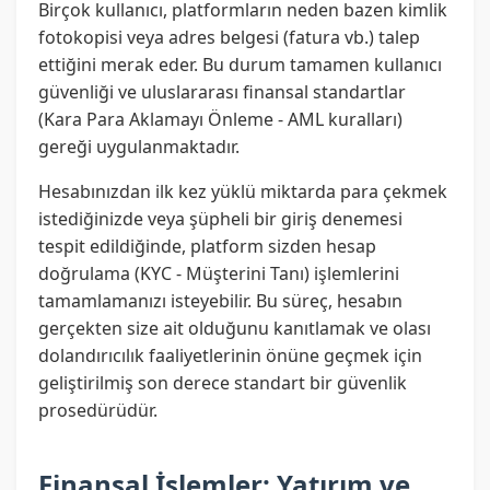
Birçok kullanıcı, platformların neden bazen kimlik
fotokopisi veya adres belgesi (fatura vb.) talep
ettiğini merak eder. Bu durum tamamen kullanıcı
güvenliği ve uluslararası finansal standartlar
(Kara Para Aklamayı Önleme - AML kuralları)
gereği uygulanmaktadır.
Hesabınızdan ilk kez yüklü miktarda para çekmek
istediğinizde veya şüpheli bir giriş denemesi
tespit edildiğinde, platform sizden hesap
doğrulama (KYC - Müşterini Tanı) işlemlerini
tamamlamanızı isteyebilir. Bu süreç, hesabın
gerçekten size ait olduğunu kanıtlamak ve olası
dolandırıcılık faaliyetlerinin önüne geçmek için
geliştirilmiş son derece standart bir güvenlik
prosedürüdür.
Finansal İşlemler: Yatırım ve