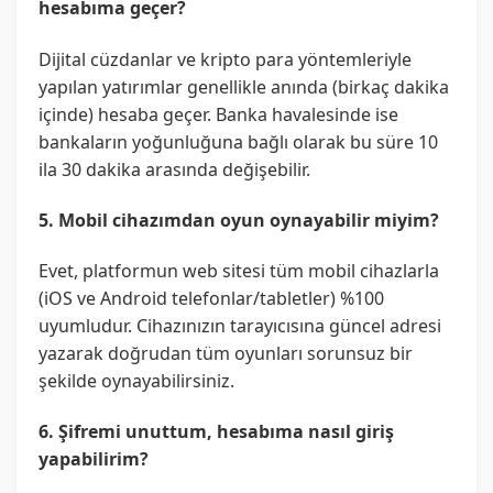
hesabıma geçer?
Dijital cüzdanlar ve kripto para yöntemleriyle
yapılan yatırımlar genellikle anında (birkaç dakika
içinde) hesaba geçer. Banka havalesinde ise
bankaların yoğunluğuna bağlı olarak bu süre 10
ila 30 dakika arasında değişebilir.
5. Mobil cihazımdan oyun oynayabilir miyim?
Evet, platformun web sitesi tüm mobil cihazlarla
(iOS ve Android telefonlar/tabletler) %100
uyumludur. Cihazınızın tarayıcısına güncel adresi
yazarak doğrudan tüm oyunları sorunsuz bir
şekilde oynayabilirsiniz.
6. Şifremi unuttum, hesabıma nasıl giriş
yapabilirim?