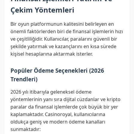
Çekim Yöntemleri
Bir oyun platformunun kalitesini belirleyen en
önemli faktörlerden biri de finansal işlemlerin hızı
ve çeşitliliğidir. Kullanıcılar, paralarını güvenli bir
şekilde yatırmak ve kazançlarını en kısa sürede
kişisel hesaplarına aktarmak isterler.
Popüler Ödeme Seçenekleri (2026
Trendleri)
2026 yılı itibarıyla geleneksel ödeme
yöntemlerinin yanı sıra dijital cüzdanlar ve kripto
paralar da finansal işlemlerde çok büyük bir yer
kaplamaktadır. Casinoroyal, kullanıcılarına
oldukça geniş ve modern ödeme kanalları
sunmaktadır: