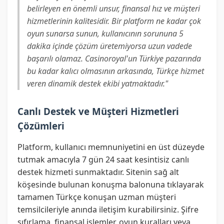
belirleyen en önemli unsur, finansal hız ve müşteri
hizmetlerinin kalitesidir. Bir platform ne kadar çok
oyun sunarsa sunun, kullanıcının sorununa 5
dakika içinde çözüm üretemiyorsa uzun vadede
başarılı olamaz. Casinoroyal'un Türkiye pazarında
bu kadar kalıcı olmasının arkasında, Türkçe hizmet
veren dinamik destek ekibi yatmaktadır."
Canlı Destek ve Müşteri Hizmetleri
Çözümleri
Platform, kullanıcı memnuniyetini en üst düzeyde
tutmak amacıyla 7 gün 24 saat kesintisiz canlı
destek hizmeti sunmaktadır. Sitenin sağ alt
köşesinde bulunan konuşma balonuna tıklayarak
tamamen Türkçe konuşan uzman müşteri
temsilcileriyle anında iletişim kurabilirsiniz. Şifre
sıfırlama, finansal işlemler, oyun kuralları veya