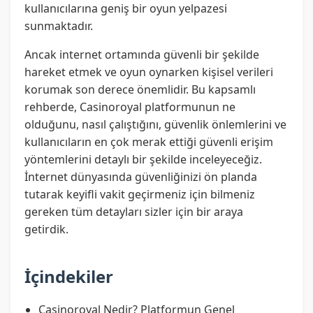
kullanıcılarına geniş bir oyun yelpazesi
sunmaktadır.
Ancak internet ortamında güvenli bir şekilde
hareket etmek ve oyun oynarken kişisel verileri
korumak son derece önemlidir. Bu kapsamlı
rehberde, Casinoroyal platformunun ne
olduğunu, nasıl çalıştığını, güvenlik önlemlerini ve
kullanıcıların en çok merak ettiği güvenli erişim
yöntemlerini detaylı bir şekilde inceleyeceğiz.
İnternet dünyasında güvenliğinizi ön planda
tutarak keyifli vakit geçirmeniz için bilmeniz
gereken tüm detayları sizler için bir araya
getirdik.
İçindekiler
Casinoroyal Nedir? Platformun Genel