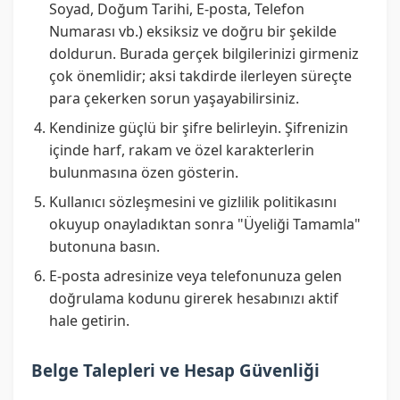
Soyad, Doğum Tarihi, E-posta, Telefon
Numarası vb.) eksiksiz ve doğru bir şekilde
doldurun. Burada gerçek bilgilerinizi girmeniz
çok önemlidir; aksi takdirde ilerleyen süreçte
para çekerken sorun yaşayabilirsiniz.
Kendinize güçlü bir şifre belirleyin. Şifrenizin
içinde harf, rakam ve özel karakterlerin
bulunmasına özen gösterin.
Kullanıcı sözleşmesini ve gizlilik politikasını
okuyup onayladıktan sonra "Üyeliği Tamamla"
butonuna basın.
E-posta adresinize veya telefonunuza gelen
doğrulama kodunu girerek hesabınızı aktif
hale getirin.
Belge Talepleri ve Hesap Güvenliği