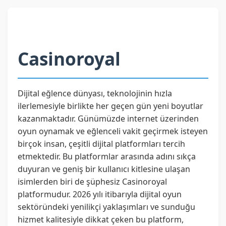
Casinoroyal
Dijital eğlence dünyası, teknolojinin hızla
ilerlemesiyle birlikte her geçen gün yeni boyutlar
kazanmaktadır. Günümüzde internet üzerinden
oyun oynamak ve eğlenceli vakit geçirmek isteyen
birçok insan, çeşitli dijital platformları tercih
etmektedir. Bu platformlar arasında adını sıkça
duyuran ve geniş bir kullanıcı kitlesine ulaşan
isimlerden biri de şüphesiz Casinoroyal
platformudur. 2026 yılı itibarıyla dijital oyun
sektöründeki yenilikçi yaklaşımları ve sunduğu
hizmet kalitesiyle dikkat çeken bu platform,