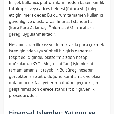
Birçok kullanıcı, platformların neden bazen kimlik
fotokopisi veya adres belgesi (fatura vb.) talep
ettiğini merak eder. Bu durum tamamen kullanıcı
güvenliği ve uluslararası finansal standartlar
(Kara Para Aklamayı Önleme - AML kuralları)
gereği uygulanmaktadır.
Hesabınızdan ilk kez yüklü miktarda para çekmek
istediğinizde veya şüpheli bir giriş denemesi
tespit edildiğinde, platform sizden hesap
doğrulama (KYC - Müşterini Tanı) işlemlerini
tamamlamanızı isteyebilir. Bu süreç, hesabın
gerçekten size ait olduğunu kanıtlamak ve olası
dolandırıcılık faaliyetlerinin önüne geçmek için
geliştirilmiş son derece standart bir güvenlik
prosedürüdür.
Finansal İşlemler: Yatırım ve