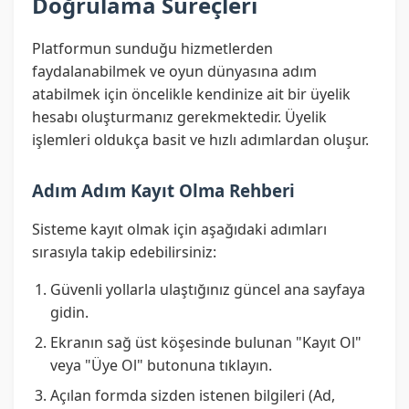
Doğrulama Süreçleri
Platformun sunduğu hizmetlerden
faydalanabilmek ve oyun dünyasına adım
atabilmek için öncelikle kendinize ait bir üyelik
hesabı oluşturmanız gerekmektedir. Üyelik
işlemleri oldukça basit ve hızlı adımlardan oluşur.
Adım Adım Kayıt Olma Rehberi
Sisteme kayıt olmak için aşağıdaki adımları
sırasıyla takip edebilirsiniz:
Güvenli yollarla ulaştığınız güncel ana sayfaya
gidin.
Ekranın sağ üst köşesinde bulunan "Kayıt Ol"
veya "Üye Ol" butonuna tıklayın.
Açılan formda sizden istenen bilgileri (Ad,