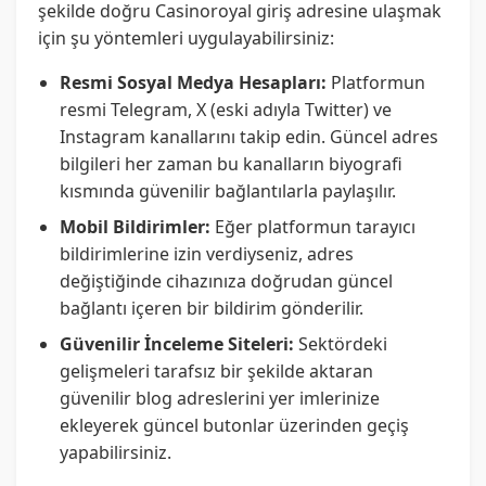
şekilde doğru Casinoroyal giriş adresine ulaşmak
için şu yöntemleri uygulayabilirsiniz:
Resmi Sosyal Medya Hesapları:
Platformun
resmi Telegram, X (eski adıyla Twitter) ve
Instagram kanallarını takip edin. Güncel adres
bilgileri her zaman bu kanalların biyografi
kısmında güvenilir bağlantılarla paylaşılır.
Mobil Bildirimler:
Eğer platformun tarayıcı
bildirimlerine izin verdiyseniz, adres
değiştiğinde cihazınıza doğrudan güncel
bağlantı içeren bir bildirim gönderilir.
Güvenilir İnceleme Siteleri:
Sektördeki
gelişmeleri tarafsız bir şekilde aktaran
güvenilir blog adreslerini yer imlerinize
ekleyerek güncel butonlar üzerinden geçiş
yapabilirsiniz.