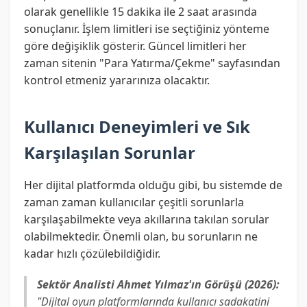
olarak genellikle 15 dakika ile 2 saat arasında
sonuçlanır. İşlem limitleri ise seçtiğiniz yönteme
göre değişiklik gösterir. Güncel limitleri her
zaman sitenin "Para Yatırma/Çekme" sayfasından
kontrol etmeniz yararınıza olacaktır.
Kullanıcı Deneyimleri ve Sık
Karşılaşılan Sorunlar
Her dijital platformda olduğu gibi, bu sistemde de
zaman zaman kullanıcılar çeşitli sorunlarla
karşılaşabilmekte veya akıllarına takılan sorular
olabilmektedir. Önemli olan, bu sorunların ne
kadar hızlı çözülebildiğidir.
Sektör Analisti Ahmet Yılmaz'ın Görüşü (2026):
"Dijital oyun platformlarında kullanıcı sadakatini