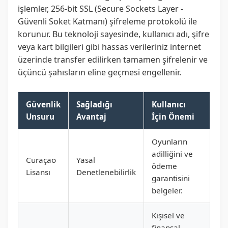
işlemler, 256-bit SSL (Secure Sockets Layer -
Güvenli Soket Katmanı) şifreleme protokolü ile
korunur. Bu teknoloji sayesinde, kullanıcı adı, şifre
veya kart bilgileri gibi hassas verileriniz internet
üzerinde transfer edilirken tamamen şifrelenir ve
üçüncü şahısların eline geçmesi engellenir.
Güvenlik
Sağladığı
Kullanıcı
Unsuru
Avantaj
İçin Önemi
Oyunların
adilliğini ve
Curaçao
Yasal
ödeme
Lisansı
Denetlenebilirlik
garantisini
belgeler.
Kişisel ve
finansal