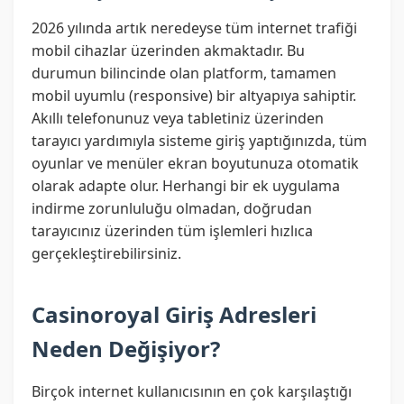
2026 yılında artık neredeyse tüm internet trafiği
mobil cihazlar üzerinden akmaktadır. Bu
durumun bilincinde olan platform, tamamen
mobil uyumlu (responsive) bir altyapıya sahiptir.
Akıllı telefonunuz veya tabletiniz üzerinden
tarayıcı yardımıyla sisteme giriş yaptığınızda, tüm
oyunlar ve menüler ekran boyutunuza otomatik
olarak adapte olur. Herhangi bir ek uygulama
indirme zorunluluğu olmadan, doğrudan
tarayıcınız üzerinden tüm işlemleri hızlıca
gerçekleştirebilirsiniz.
Casinoroyal Giriş Adresleri
Neden Değişiyor?
Birçok internet kullanıcısının en çok karşılaştığı