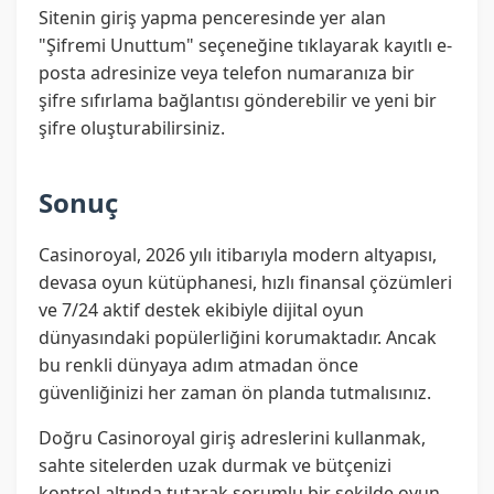
Sitenin giriş yapma penceresinde yer alan
"Şifremi Unuttum" seçeneğine tıklayarak kayıtlı e-
posta adresinize veya telefon numaranıza bir
şifre sıfırlama bağlantısı gönderebilir ve yeni bir
şifre oluşturabilirsiniz.
Sonuç
Casinoroyal, 2026 yılı itibarıyla modern altyapısı,
devasa oyun kütüphanesi, hızlı finansal çözümleri
ve 7/24 aktif destek ekibiyle dijital oyun
dünyasındaki popülerliğini korumaktadır. Ancak
bu renkli dünyaya adım atmadan önce
güvenliğinizi her zaman ön planda tutmalısınız.
Doğru Casinoroyal giriş adreslerini kullanmak,
sahte sitelerden uzak durmak ve bütçenizi
kontrol altında tutarak sorumlu bir şekilde oyun