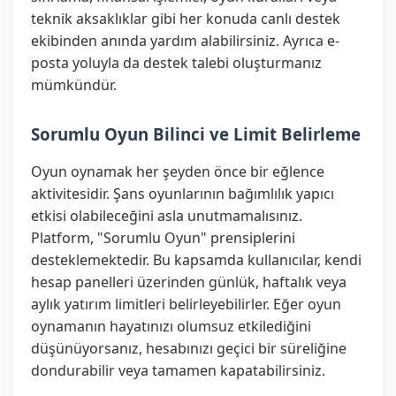
teknik aksaklıklar gibi her konuda canlı destek
ekibinden anında yardım alabilirsiniz. Ayrıca e-
posta yoluyla da destek talebi oluşturmanız
mümkündür.
Sorumlu Oyun Bilinci ve Limit Belirleme
Oyun oynamak her şeyden önce bir eğlence
aktivitesidir. Şans oyunlarının bağımlılık yapıcı
etkisi olabileceğini asla unutmamalısınız.
Platform, "Sorumlu Oyun" prensiplerini
desteklemektedir. Bu kapsamda kullanıcılar, kendi
hesap panelleri üzerinden günlük, haftalık veya
aylık yatırım limitleri belirleyebilirler. Eğer oyun
oynamanın hayatınızı olumsuz etkilediğini
düşünüyorsanız, hesabınızı geçici bir süreliğine
dondurabilir veya tamamen kapatabilirsiniz.