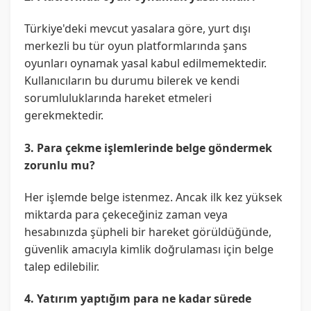
Türkiye'deki mevcut yasalara göre, yurt dışı
merkezli bu tür oyun platformlarında şans
oyunları oynamak yasal kabul edilmemektedir.
Kullanıcıların bu durumu bilerek ve kendi
sorumluluklarında hareket etmeleri
gerekmektedir.
3. Para çekme işlemlerinde belge göndermek
zorunlu mu?
Her işlemde belge istenmez. Ancak ilk kez yüksek
miktarda para çekeceğiniz zaman veya
hesabınızda şüpheli bir hareket görüldüğünde,
güvenlik amacıyla kimlik doğrulaması için belge
talep edilebilir.
4. Yatırım yaptığım para ne kadar sürede