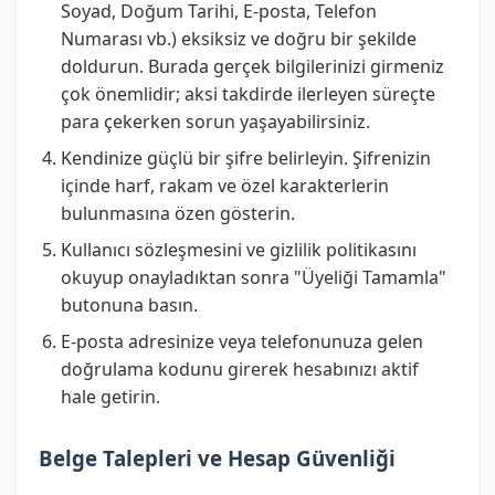
Soyad, Doğum Tarihi, E-posta, Telefon
Numarası vb.) eksiksiz ve doğru bir şekilde
doldurun. Burada gerçek bilgilerinizi girmeniz
çok önemlidir; aksi takdirde ilerleyen süreçte
para çekerken sorun yaşayabilirsiniz.
Kendinize güçlü bir şifre belirleyin. Şifrenizin
içinde harf, rakam ve özel karakterlerin
bulunmasına özen gösterin.
Kullanıcı sözleşmesini ve gizlilik politikasını
okuyup onayladıktan sonra "Üyeliği Tamamla"
butonuna basın.
E-posta adresinize veya telefonunuza gelen
doğrulama kodunu girerek hesabınızı aktif
hale getirin.
Belge Talepleri ve Hesap Güvenliği