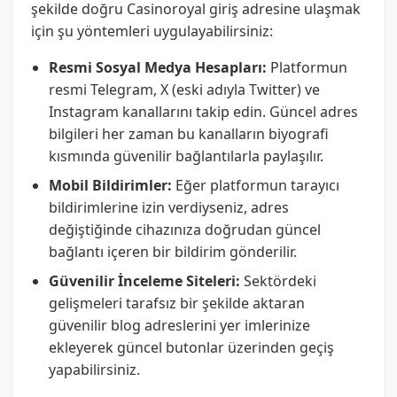
şekilde doğru Casinoroyal giriş adresine ulaşmak
için şu yöntemleri uygulayabilirsiniz:
Resmi Sosyal Medya Hesapları:
Platformun
resmi Telegram, X (eski adıyla Twitter) ve
Instagram kanallarını takip edin. Güncel adres
bilgileri her zaman bu kanalların biyografi
kısmında güvenilir bağlantılarla paylaşılır.
Mobil Bildirimler:
Eğer platformun tarayıcı
bildirimlerine izin verdiyseniz, adres
değiştiğinde cihazınıza doğrudan güncel
bağlantı içeren bir bildirim gönderilir.
Güvenilir İnceleme Siteleri:
Sektördeki
gelişmeleri tarafsız bir şekilde aktaran
güvenilir blog adreslerini yer imlerinize
ekleyerek güncel butonlar üzerinden geçiş
yapabilirsiniz.