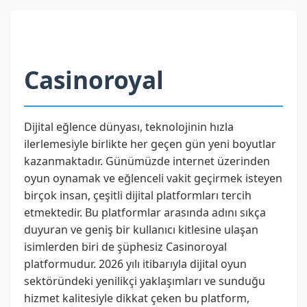
Casinoroyal
Dijital eğlence dünyası, teknolojinin hızla
ilerlemesiyle birlikte her geçen gün yeni boyutlar
kazanmaktadır. Günümüzde internet üzerinden
oyun oynamak ve eğlenceli vakit geçirmek isteyen
birçok insan, çeşitli dijital platformları tercih
etmektedir. Bu platformlar arasında adını sıkça
duyuran ve geniş bir kullanıcı kitlesine ulaşan
isimlerden biri de şüphesiz Casinoroyal
platformudur. 2026 yılı itibarıyla dijital oyun
sektöründeki yenilikçi yaklaşımları ve sunduğu
hizmet kalitesiyle dikkat çeken bu platform,