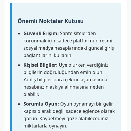
Önemli Noktalar Kutusu
Güvenli Erişim:
Sahte sitelerden
korunmak için sadece platformun resmi
sosyal medya hesaplarındaki güncel giriş
bağlantılarını kullanın.
Kişisel Bilgiler:
Üye olurken verdiğiniz
bilgilerin doğruluğundan emin olun.
Yanlış bilgiler para çekme aşamasında
hesabınızın askıya alınmasına neden
olabilir.
Sorumlu Oyun:
Oyun oynamayı bir gelir
kapısı olarak değil, sadece eğlence olarak
görün. Kaybetmeyi göze alabileceğiniz
miktarlarla oynayın.