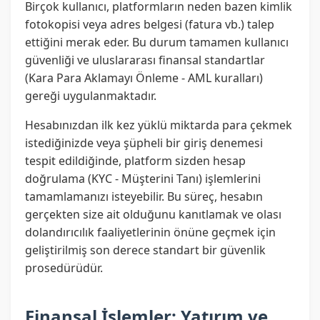
Birçok kullanıcı, platformların neden bazen kimlik
fotokopisi veya adres belgesi (fatura vb.) talep
ettiğini merak eder. Bu durum tamamen kullanıcı
güvenliği ve uluslararası finansal standartlar
(Kara Para Aklamayı Önleme - AML kuralları)
gereği uygulanmaktadır.
Hesabınızdan ilk kez yüklü miktarda para çekmek
istediğinizde veya şüpheli bir giriş denemesi
tespit edildiğinde, platform sizden hesap
doğrulama (KYC - Müşterini Tanı) işlemlerini
tamamlamanızı isteyebilir. Bu süreç, hesabın
gerçekten size ait olduğunu kanıtlamak ve olası
dolandırıcılık faaliyetlerinin önüne geçmek için
geliştirilmiş son derece standart bir güvenlik
prosedürüdür.
Finansal İşlemler: Yatırım ve