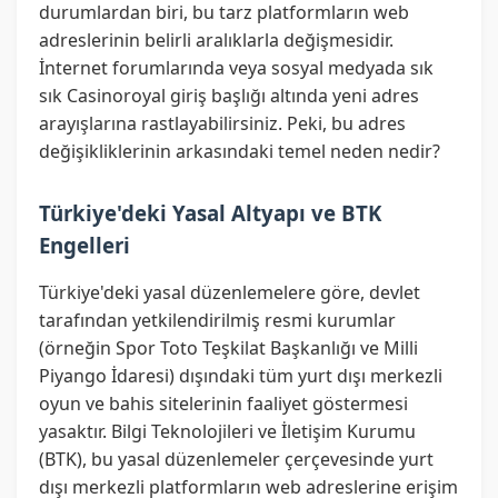
durumlardan biri, bu tarz platformların web
adreslerinin belirli aralıklarla değişmesidir.
İnternet forumlarında veya sosyal medyada sık
sık Casinoroyal giriş başlığı altında yeni adres
arayışlarına rastlayabilirsiniz. Peki, bu adres
değişikliklerinin arkasındaki temel neden nedir?
Türkiye'deki Yasal Altyapı ve BTK
Engelleri
Türkiye'deki yasal düzenlemelere göre, devlet
tarafından yetkilendirilmiş resmi kurumlar
(örneğin Spor Toto Teşkilat Başkanlığı ve Milli
Piyango İdaresi) dışındaki tüm yurt dışı merkezli
oyun ve bahis sitelerinin faaliyet göstermesi
yasaktır. Bilgi Teknolojileri ve İletişim Kurumu
(BTK), bu yasal düzenlemeler çerçevesinde yurt
dışı merkezli platformların web adreslerine erişim