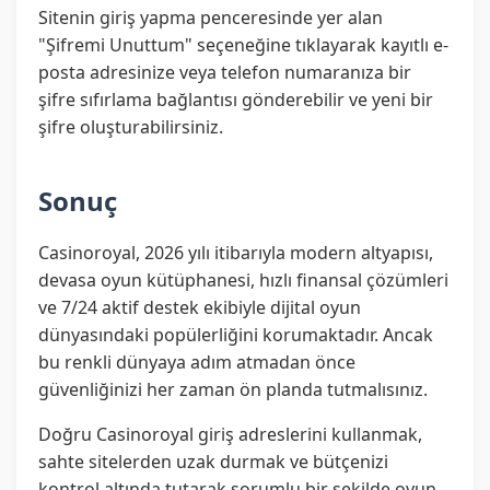
Sitenin giriş yapma penceresinde yer alan
"Şifremi Unuttum" seçeneğine tıklayarak kayıtlı e-
posta adresinize veya telefon numaranıza bir
şifre sıfırlama bağlantısı gönderebilir ve yeni bir
şifre oluşturabilirsiniz.
Sonuç
Casinoroyal, 2026 yılı itibarıyla modern altyapısı,
devasa oyun kütüphanesi, hızlı finansal çözümleri
ve 7/24 aktif destek ekibiyle dijital oyun
dünyasındaki popülerliğini korumaktadır. Ancak
bu renkli dünyaya adım atmadan önce
güvenliğinizi her zaman ön planda tutmalısınız.
Doğru Casinoroyal giriş adreslerini kullanmak,
sahte sitelerden uzak durmak ve bütçenizi
kontrol altında tutarak sorumlu bir şekilde oyun