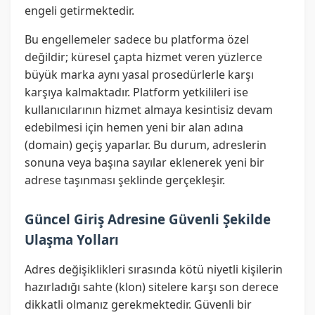
engeli getirmektedir.
Bu engellemeler sadece bu platforma özel
değildir; küresel çapta hizmet veren yüzlerce
büyük marka aynı yasal prosedürlerle karşı
karşıya kalmaktadır. Platform yetkilileri ise
kullanıcılarının hizmet almaya kesintisiz devam
edebilmesi için hemen yeni bir alan adına
(domain) geçiş yaparlar. Bu durum, adreslerin
sonuna veya başına sayılar eklenerek yeni bir
adrese taşınması şeklinde gerçekleşir.
Güncel Giriş Adresine Güvenli Şekilde
Ulaşma Yolları
Adres değişiklikleri sırasında kötü niyetli kişilerin
hazırladığı sahte (klon) sitelere karşı son derece
dikkatli olmanız gerekmektedir. Güvenli bir