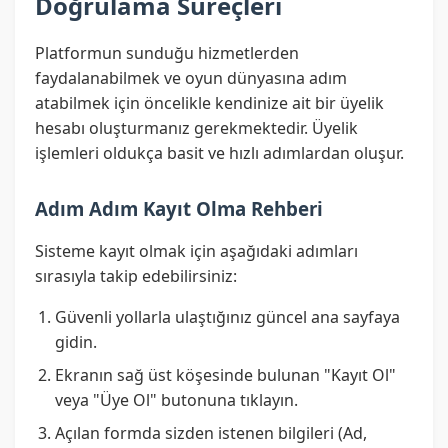
Doğrulama Süreçleri
Platformun sunduğu hizmetlerden
faydalanabilmek ve oyun dünyasına adım
atabilmek için öncelikle kendinize ait bir üyelik
hesabı oluşturmanız gerekmektedir. Üyelik
işlemleri oldukça basit ve hızlı adımlardan oluşur.
Adım Adım Kayıt Olma Rehberi
Sisteme kayıt olmak için aşağıdaki adımları
sırasıyla takip edebilirsiniz:
Güvenli yollarla ulaştığınız güncel ana sayfaya
gidin.
Ekranın sağ üst köşesinde bulunan "Kayıt Ol"
veya "Üye Ol" butonuna tıklayın.
Açılan formda sizden istenen bilgileri (Ad,