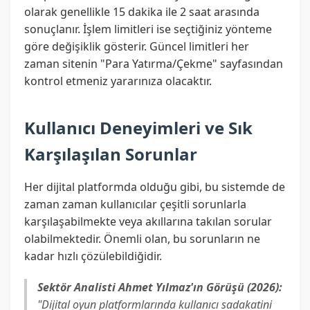
olarak genellikle 15 dakika ile 2 saat arasında
sonuçlanır. İşlem limitleri ise seçtiğiniz yönteme
göre değişiklik gösterir. Güncel limitleri her
zaman sitenin "Para Yatırma/Çekme" sayfasından
kontrol etmeniz yararınıza olacaktır.
Kullanıcı Deneyimleri ve Sık
Karşılaşılan Sorunlar
Her dijital platformda olduğu gibi, bu sistemde de
zaman zaman kullanıcılar çeşitli sorunlarla
karşılaşabilmekte veya akıllarına takılan sorular
olabilmektedir. Önemli olan, bu sorunların ne
kadar hızlı çözülebildiğidir.
Sektör Analisti Ahmet Yılmaz'ın Görüşü (2026):
"Dijital oyun platformlarında kullanıcı sadakatini