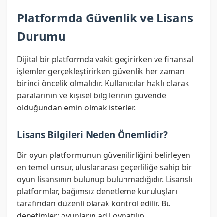
Platformda Güvenlik ve Lisans
Durumu
Dijital bir platformda vakit geçirirken ve finansal
işlemler gerçekleştirirken güvenlik her zaman
birinci öncelik olmalıdır. Kullanıcılar haklı olarak
paralarının ve kişisel bilgilerinin güvende
olduğundan emin olmak isterler.
Lisans Bilgileri Neden Önemlidir?
Bir oyun platformunun güvenilirliğini belirleyen
en temel unsur, uluslararası geçerliliğe sahip bir
oyun lisansının bulunup bulunmadığıdır. Lisanslı
platformlar, bağımsız denetleme kuruluşları
tarafından düzenli olarak kontrol edilir. Bu
denetimler; oyunların adil oynatılıp