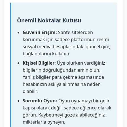
Önemli Noktalar Kutusu
Güvenli Erişim:
Sahte sitelerden
korunmak için sadece platformun resmi
sosyal medya hesaplarındaki güncel giriş
bağlantılarını kullanın.
Kişisel Bilgiler:
Üye olurken verdiğiniz
bilgilerin doğruluğundan emin olun.
Yanlış bilgiler para çekme aşamasında
hesabınızın askıya alınmasına neden
olabilir.
Sorumlu Oyun:
Oyun oynamayı bir gelir
kapısı olarak değil, sadece eğlence olarak
görün. Kaybetmeyi göze alabileceğiniz
miktarlarla oynayın.