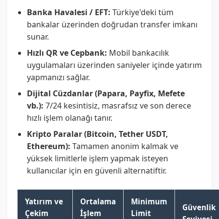
Banka Havalesi / EFT:
Türkiye'deki tüm
bankalar üzerinden doğrudan transfer imkanı
sunar.
Hızlı QR ve Cepbank:
Mobil bankacılık
uygulamaları üzerinden saniyeler içinde yatırım
yapmanızı sağlar.
Dijital Cüzdanlar (Papara, Payfix, Mefete
vb.):
7/24 kesintisiz, masrafsız ve son derece
hızlı işlem olanağı tanır.
Kripto Paralar (Bitcoin, Tether USDT,
Ethereum):
Tamamen anonim kalmak ve
yüksek limitlerle işlem yapmak isteyen
kullanıcılar için en güvenli alternatiftir.
Yatırım ve
Ortalama
Minimum
Güvenlik
Çekim
İşlem
Limit