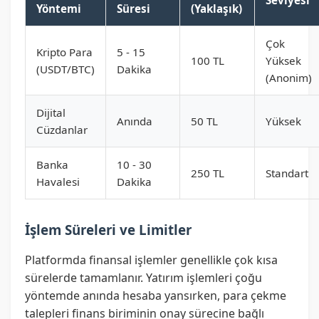
Seviyesi
Yöntemi
Süresi
(Yaklaşık)
Çok
Kripto Para
5 - 15
100 TL
Yüksek
(USDT/BTC)
Dakika
(Anonim)
Dijital
Anında
50 TL
Yüksek
Cüzdanlar
Banka
10 - 30
250 TL
Standart
Havalesi
Dakika
İşlem Süreleri ve Limitler
Platformda finansal işlemler genellikle çok kısa
sürelerde tamamlanır. Yatırım işlemleri çoğu
yöntemde anında hesaba yansırken, para çekme
talepleri finans biriminin onay sürecine bağlı