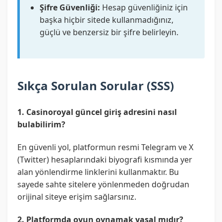
Şifre Güvenliği:
Hesap güvenliğiniz için
başka hiçbir sitede kullanmadığınız,
güçlü ve benzersiz bir şifre belirleyin.
Sıkça Sorulan Sorular (SSS)
1. Casinoroyal güncel giriş adresini nasıl
bulabilirim?
En güvenli yol, platformun resmi Telegram ve X
(Twitter) hesaplarındaki biyografi kısmında yer
alan yönlendirme linklerini kullanmaktır. Bu
sayede sahte sitelere yönlenmeden doğrudan
orijinal siteye erişim sağlarsınız.
2. Platformda oyun oynamak yasal mıdır?