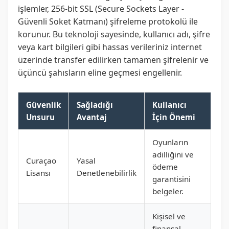
işlemler, 256-bit SSL (Secure Sockets Layer -
Güvenli Soket Katmanı) şifreleme protokolü ile
korunur. Bu teknoloji sayesinde, kullanıcı adı, şifre
veya kart bilgileri gibi hassas verileriniz internet
üzerinde transfer edilirken tamamen şifrelenir ve
üçüncü şahısların eline geçmesi engellenir.
Güvenlik
Sağladığı
Kullanıcı
Unsuru
Avantaj
İçin Önemi
Oyunların
adilliğini ve
Curaçao
Yasal
ödeme
Lisansı
Denetlenebilirlik
garantisini
belgeler.
Kişisel ve
finansal