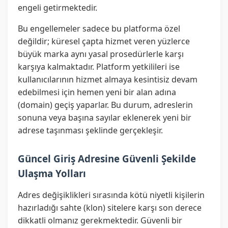
engeli getirmektedir.
Bu engellemeler sadece bu platforma özel
değildir; küresel çapta hizmet veren yüzlerce
büyük marka aynı yasal prosedürlerle karşı
karşıya kalmaktadır. Platform yetkilileri ise
kullanıcılarının hizmet almaya kesintisiz devam
edebilmesi için hemen yeni bir alan adına
(domain) geçiş yaparlar. Bu durum, adreslerin
sonuna veya başına sayılar eklenerek yeni bir
adrese taşınması şeklinde gerçekleşir.
Güncel Giriş Adresine Güvenli Şekilde
Ulaşma Yolları
Adres değişiklikleri sırasında kötü niyetli kişilerin
hazırladığı sahte (klon) sitelere karşı son derece
dikkatli olmanız gerekmektedir. Güvenli bir