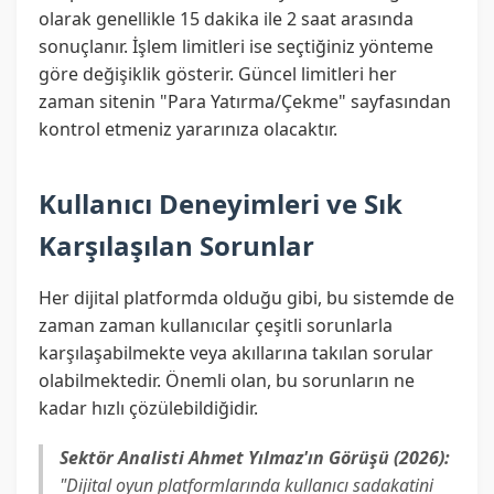
olarak genellikle 15 dakika ile 2 saat arasında
sonuçlanır. İşlem limitleri ise seçtiğiniz yönteme
göre değişiklik gösterir. Güncel limitleri her
zaman sitenin "Para Yatırma/Çekme" sayfasından
kontrol etmeniz yararınıza olacaktır.
Kullanıcı Deneyimleri ve Sık
Karşılaşılan Sorunlar
Her dijital platformda olduğu gibi, bu sistemde de
zaman zaman kullanıcılar çeşitli sorunlarla
karşılaşabilmekte veya akıllarına takılan sorular
olabilmektedir. Önemli olan, bu sorunların ne
kadar hızlı çözülebildiğidir.
Sektör Analisti Ahmet Yılmaz'ın Görüşü (2026):
"Dijital oyun platformlarında kullanıcı sadakatini