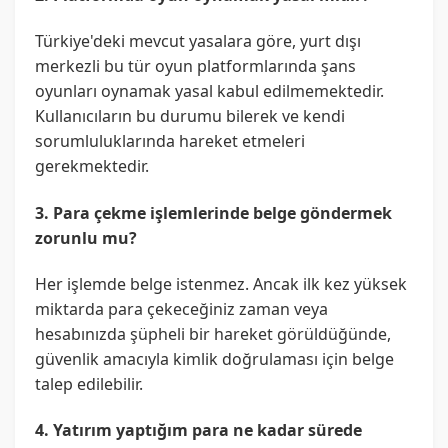
Türkiye'deki mevcut yasalara göre, yurt dışı
merkezli bu tür oyun platformlarında şans
oyunları oynamak yasal kabul edilmemektedir.
Kullanıcıların bu durumu bilerek ve kendi
sorumluluklarında hareket etmeleri
gerekmektedir.
3. Para çekme işlemlerinde belge göndermek
zorunlu mu?
Her işlemde belge istenmez. Ancak ilk kez yüksek
miktarda para çekeceğiniz zaman veya
hesabınızda şüpheli bir hareket görüldüğünde,
güvenlik amacıyla kimlik doğrulaması için belge
talep edilebilir.
4. Yatırım yaptığım para ne kadar sürede