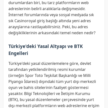
durumlardan biri, bu tarz platformların web
adreslerinin belirli aralıklarla değişmesidir.
İnternet forumlarında veya sosyal medyada sık
sık Casinoroyal giriş başlığı altında yeni adres
arayışlarına rastlayabilirsiniz. Peki, bu adres
değişikliklerinin arkasındaki temel neden nedir?
Türkiye'deki Yasal Altyapı ve BTK
Engelleri
Türkiye'deki yasal düzenlemelere göre, devlet
tarafından yetkilendirilmiş resmi kurumlar
(örneğin Spor Toto Teşkilat Başkanlığı ve Milli
Piyango İdaresi) dışındaki tüm yurt dışı merkezli
oyun ve bahis sitelerinin faaliyet göstermesi
yasaktır. Bilgi Teknolojileri ve İletişim Kurumu
(BTK), bu yasal düzenlemeler çerçevesinde yurt
dışı merkezli platformların web adreslerine erişim