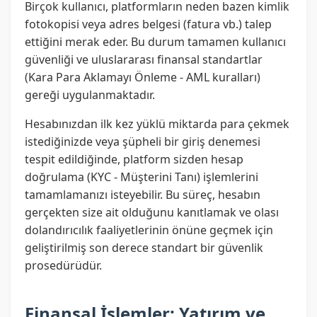
Birçok kullanıcı, platformların neden bazen kimlik
fotokopisi veya adres belgesi (fatura vb.) talep
ettiğini merak eder. Bu durum tamamen kullanıcı
güvenliği ve uluslararası finansal standartlar
(Kara Para Aklamayı Önleme - AML kuralları)
gereği uygulanmaktadır.
Hesabınızdan ilk kez yüklü miktarda para çekmek
istediğinizde veya şüpheli bir giriş denemesi
tespit edildiğinde, platform sizden hesap
doğrulama (KYC - Müşterini Tanı) işlemlerini
tamamlamanızı isteyebilir. Bu süreç, hesabın
gerçekten size ait olduğunu kanıtlamak ve olası
dolandırıcılık faaliyetlerinin önüne geçmek için
geliştirilmiş son derece standart bir güvenlik
prosedürüdür.
Finansal İşlemler: Yatırım ve