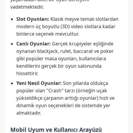
vadetmektedir.
Slot Oyunları:
Klasik meyve temalı slotlardan
modern üç boyutlu (3D) video slotlara kadar
binlerce seçenek mevcuttur.
Canlı Oyunlar:
Gerçek krupiyeler eşliğinde
oynanan blackjack, rulet, baccarat ve poker
gibi popüler masa oyunları, kullanıcılara
kendilerini gerçek bir oyun salonunda
hissettirir.
Yeni Nesil Oyunlar:
Son yıllarda oldukça
popüler olan "Crash" tarzı (örneğin uçak
yükseldikçe çarpanın arttığı oyunlar) hızlı ve
dinamik oyun seçenekleri de sistemde yer
almaktadır.
Mobil Uyum ve Kullanıcı Arayüzü