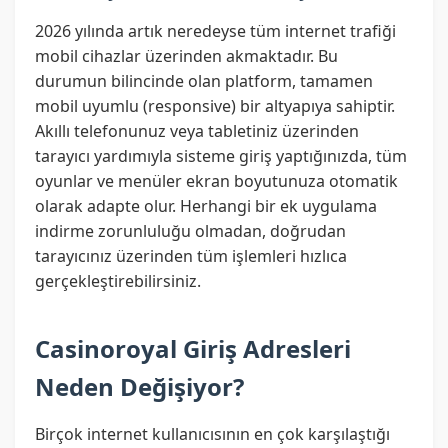
2026 yılında artık neredeyse tüm internet trafiği
mobil cihazlar üzerinden akmaktadır. Bu
durumun bilincinde olan platform, tamamen
mobil uyumlu (responsive) bir altyapıya sahiptir.
Akıllı telefonunuz veya tabletiniz üzerinden
tarayıcı yardımıyla sisteme giriş yaptığınızda, tüm
oyunlar ve menüler ekran boyutunuza otomatik
olarak adapte olur. Herhangi bir ek uygulama
indirme zorunluluğu olmadan, doğrudan
tarayıcınız üzerinden tüm işlemleri hızlıca
gerçekleştirebilirsiniz.
Casinoroyal Giriş Adresleri
Neden Değişiyor?
Birçok internet kullanıcısının en çok karşılaştığı