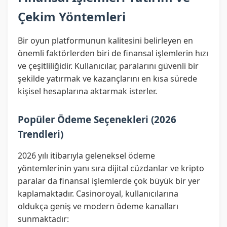
Çekim Yöntemleri
Bir oyun platformunun kalitesini belirleyen en
önemli faktörlerden biri de finansal işlemlerin hızı
ve çeşitliliğidir. Kullanıcılar, paralarını güvenli bir
şekilde yatırmak ve kazançlarını en kısa sürede
kişisel hesaplarına aktarmak isterler.
Popüler Ödeme Seçenekleri (2026
Trendleri)
2026 yılı itibarıyla geleneksel ödeme
yöntemlerinin yanı sıra dijital cüzdanlar ve kripto
paralar da finansal işlemlerde çok büyük bir yer
kaplamaktadır. Casinoroyal, kullanıcılarına
oldukça geniş ve modern ödeme kanalları
sunmaktadır: