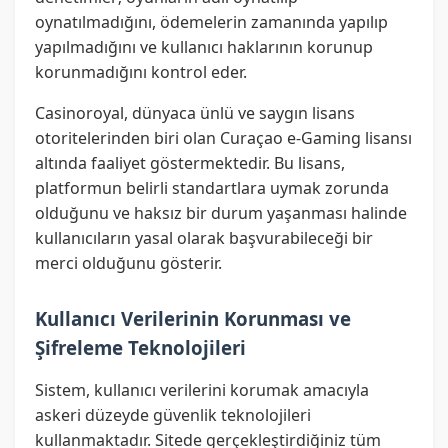
oynatılmadığını, ödemelerin zamanında yapılıp
yapılmadığını ve kullanıcı haklarının korunup
korunmadığını kontrol eder.
Casinoroyal, dünyaca ünlü ve saygın lisans
otoritelerinden biri olan Curaçao e-Gaming lisansı
altında faaliyet göstermektedir. Bu lisans,
platformun belirli standartlara uymak zorunda
olduğunu ve haksız bir durum yaşanması halinde
kullanıcıların yasal olarak başvurabileceği bir
merci olduğunu gösterir.
Kullanıcı Verilerinin Korunması ve
Şifreleme Teknolojileri
Sistem, kullanıcı verilerini korumak amacıyla
askeri düzeyde güvenlik teknolojileri
kullanmaktadır. Sitede gerçekleştirdiğiniz tüm