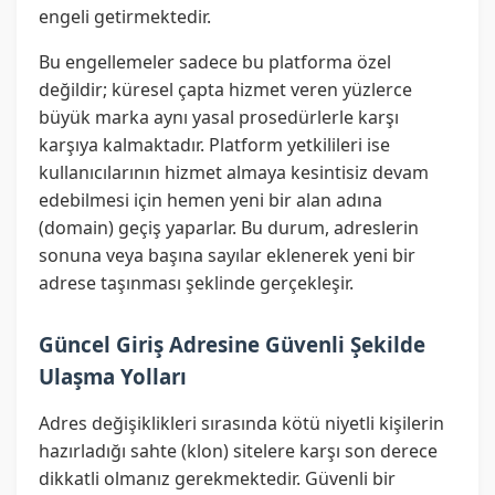
engeli getirmektedir.
Bu engellemeler sadece bu platforma özel
değildir; küresel çapta hizmet veren yüzlerce
büyük marka aynı yasal prosedürlerle karşı
karşıya kalmaktadır. Platform yetkilileri ise
kullanıcılarının hizmet almaya kesintisiz devam
edebilmesi için hemen yeni bir alan adına
(domain) geçiş yaparlar. Bu durum, adreslerin
sonuna veya başına sayılar eklenerek yeni bir
adrese taşınması şeklinde gerçekleşir.
Güncel Giriş Adresine Güvenli Şekilde
Ulaşma Yolları
Adres değişiklikleri sırasında kötü niyetli kişilerin
hazırladığı sahte (klon) sitelere karşı son derece
dikkatli olmanız gerekmektedir. Güvenli bir