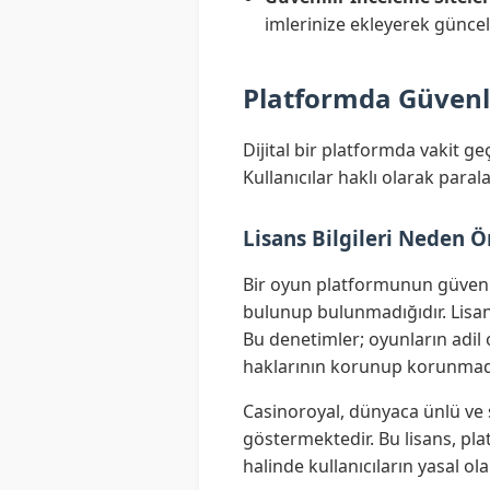
imlerinize ekleyerek güncel
Platformda Güvenl
Dijital bir platformda vakit ge
Kullanıcılar haklı olarak paral
Lisans Bilgileri Neden 
Bir oyun platformunun güvenili
bulunup bulunmadığıdır. Lisans
Bu denetimler; oyunların adil 
haklarının korunup korunmadı
Casinoroyal, dünyaca ünlü ve s
göstermektedir. Bu lisans, p
halinde kullanıcıların yasal o