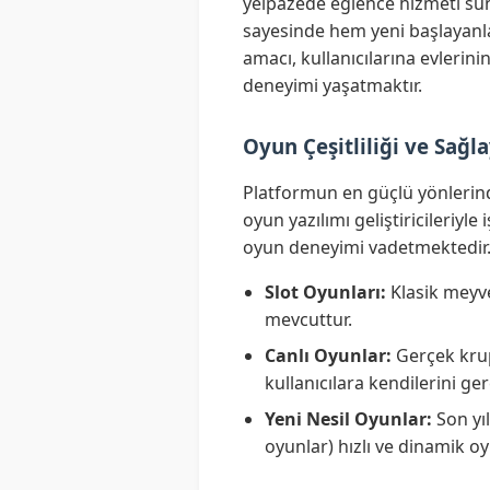
yelpazede eğlence hizmeti sun
sayesinde hem yeni başlayanla
amacı, kullanıcılarına evlerini
deneyimi yaşatmaktır.
Oyun Çeşitliliği ve Sağla
Platformun en güçlü yönlerin
oyun yazılımı geliştiricileriy
oyun deneyimi vadetmektedir
Slot Oyunları:
Klasik meyve
mevcuttur.
Canlı Oyunlar:
Gerçek krup
kullanıcılara kendilerini ge
Yeni Nesil Oyunlar:
Son yıl
oyunlar) hızlı ve dinamik o