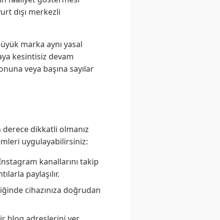
urt dışı merkezli
büyük marka aynı yasal
maya kesintisiz devam
sonuna veya başına sayılar
on derece dikkatli olmanız
leri uygulayabilirsiniz:
Instagram kanallarını takip
larla paylaşılır.
ştiğinde cihazınıza doğrudan
ir blog adreslerini yer