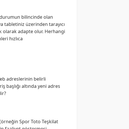
u durumun bilincinde olan
a tabletiniz üzerinden tarayıcı
k olarak adapte olur. Herhangi
eri hızlıca
b adreslerinin belirli
iş başlığı altında yeni adres
ir?
(örneğin Spor Toto Teşkilat
nin faaliyet göstermesi