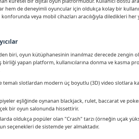
an küresel bir dijital oyun platformudur. Kullanıcı dostu a
r hem de deneyimli oyuncular için oldukça kolay bir kulla
n konforunda veya mobil cihazları aracılığıyla diledikleri he
yıcılar
den biri, oyun kütüphanesinin inanılmaz derecede zengin o
le iş birliği yapan platform, kullanıcılarına donma ve kasma p
.
 temalı slotlardan modern üç boyutlu (3D) video slotlara k
iyeler eşliğinde oynanan blackjack, rulet, baccarat ve poke
rçek bir oyun salonunda hissettirir.
larda oldukça popüler olan "Crash" tarzı (örneğin uçak yüks
yun seçenekleri de sistemde yer almaktadır.