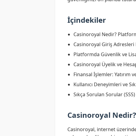
İçindekiler
Casinoroyal Nedir? Platfor
Casinoroyal Giriş Adresler
Platformda Güvenlik ve Li
Casinoroyal Üyelik ve Hes
Finansal İşlemler: Yatırım 
Kullanıcı Deneyimleri ve Sık
Sıkça Sorulan Sorular (SSS)
Casinoroyal Nedir?
Casinoroyal, internet üzerinden