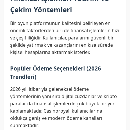
Çekim Yöntemleri
Bir oyun platformunun kalitesini belirleyen en
önemli faktörlerden biri de finansal işlemlerin hızı
ve çeşitliliğidir. Kullanıcılar, paralarını güvenli bir
şekilde yatırmak ve kazançlarını en kısa sürede
kişisel hesaplarına aktarmak isterler.
Popüler Ödeme Seçenekleri (2026
Trendleri)
2026 yılı itibarıyla geleneksel ödeme
yöntemlerinin yanı sıra dijital cüzdanlar ve kripto
paralar da finansal işlemlerde çok büyük bir yer
kaplamaktadır. Casinoroyal, kullanıcılarına
oldukça geniş ve modern ödeme kanalları
sunmaktadır: