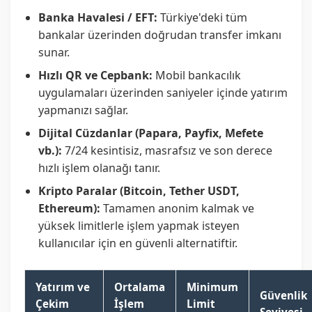
Banka Havalesi / EFT:
Türkiye'deki tüm
bankalar üzerinden doğrudan transfer imkanı
sunar.
Hızlı QR ve Cepbank:
Mobil bankacılık
uygulamaları üzerinden saniyeler içinde yatırım
yapmanızı sağlar.
Dijital Cüzdanlar (Papara, Payfix, Mefete
vb.):
7/24 kesintisiz, masrafsız ve son derece
hızlı işlem olanağı tanır.
Kripto Paralar (Bitcoin, Tether USDT,
Ethereum):
Tamamen anonim kalmak ve
yüksek limitlerle işlem yapmak isteyen
kullanıcılar için en güvenli alternatiftir.
Yatırım ve
Ortalama
Minimum
Güvenlik
Çekim
İşlem
Limit