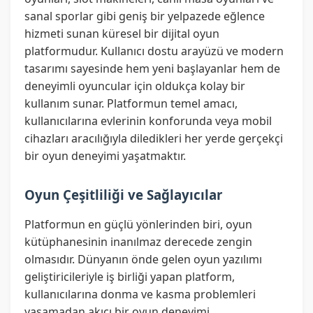
sanal sporlar gibi geniş bir yelpazede eğlence
hizmeti sunan küresel bir dijital oyun
platformudur. Kullanıcı dostu arayüzü ve modern
tasarımı sayesinde hem yeni başlayanlar hem de
deneyimli oyuncular için oldukça kolay bir
kullanım sunar. Platformun temel amacı,
kullanıcılarına evlerinin konforunda veya mobil
cihazları aracılığıyla diledikleri her yerde gerçekçi
bir oyun deneyimi yaşatmaktır.
Oyun Çeşitliliği ve Sağlayıcılar
Platformun en güçlü yönlerinden biri, oyun
kütüphanesinin inanılmaz derecede zengin
olmasıdır. Dünyanın önde gelen oyun yazılımı
geliştiricileriyle iş birliği yapan platform,
kullanıcılarına donma ve kasma problemleri
yaşamadan akıcı bir oyun deneyimi