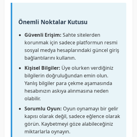
Önemli Noktalar Kutusu
Güvenli Erişim:
Sahte sitelerden
korunmak için sadece platformun resmi
sosyal medya hesaplarındaki güncel giriş
bağlantılarını kullanın.
Kişisel Bilgiler:
Üye olurken verdiğiniz
bilgilerin doğruluğundan emin olun.
Yanlış bilgiler para çekme aşamasında
hesabınızın askıya alınmasına neden
olabilir.
Sorumlu Oyun:
Oyun oynamayı bir gelir
kapısı olarak değil, sadece eğlence olarak
görün. Kaybetmeyi göze alabileceğiniz
miktarlarla oynayın.