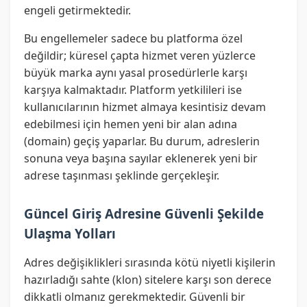
engeli getirmektedir.
Bu engellemeler sadece bu platforma özel
değildir; küresel çapta hizmet veren yüzlerce
büyük marka aynı yasal prosedürlerle karşı
karşıya kalmaktadır. Platform yetkilileri ise
kullanıcılarının hizmet almaya kesintisiz devam
edebilmesi için hemen yeni bir alan adına
(domain) geçiş yaparlar. Bu durum, adreslerin
sonuna veya başına sayılar eklenerek yeni bir
adrese taşınması şeklinde gerçekleşir.
Güncel Giriş Adresine Güvenli Şekilde
Ulaşma Yolları
Adres değişiklikleri sırasında kötü niyetli kişilerin
hazırladığı sahte (klon) sitelere karşı son derece
dikkatli olmanız gerekmektedir. Güvenli bir