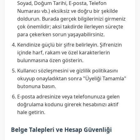
Soyad, Doğum Tarihi, E-posta, Telefon
Numarası vb.) eksiksiz ve doğru bir şekilde
doldurun. Burada gerçek bilgilerinizi girmeniz
çok önemlidir; aksi takdirde ilerleyen süreçte
para çekerken sorun yaşayabilirsiniz.
Kendinize güçlü bir şifre belirleyin. Şifrenizin
içinde harf, rakam ve özel karakterlerin
bulunmasına özen gösterin.
Kullanıcı sözleşmesini ve gizlilik politikasını
okuyup onayladıktan sonra "Üyeliği Tamamla"
butonuna basın.
E-posta adresinize veya telefonunuza gelen
doğrulama kodunu girerek hesabınızı aktif
hale getirin.
Belge Talepleri ve Hesap Güvenliği