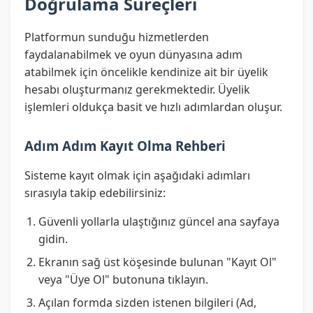
Doğrulama Süreçleri
Platformun sunduğu hizmetlerden
faydalanabilmek ve oyun dünyasına adım
atabilmek için öncelikle kendinize ait bir üyelik
hesabı oluşturmanız gerekmektedir. Üyelik
işlemleri oldukça basit ve hızlı adımlardan oluşur.
Adım Adım Kayıt Olma Rehberi
Sisteme kayıt olmak için aşağıdaki adımları
sırasıyla takip edebilirsiniz:
Güvenli yollarla ulaştığınız güncel ana sayfaya
gidin.
Ekranın sağ üst köşesinde bulunan "Kayıt Ol"
veya "Üye Ol" butonuna tıklayın.
Açılan formda sizden istenen bilgileri (Ad,