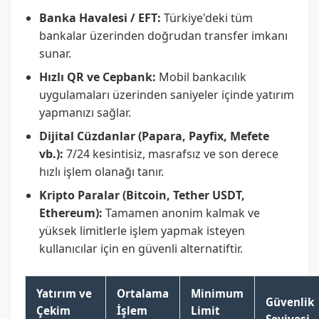
Banka Havalesi / EFT:
Türkiye'deki tüm
bankalar üzerinden doğrudan transfer imkanı
sunar.
Hızlı QR ve Cepbank:
Mobil bankacılık
uygulamaları üzerinden saniyeler içinde yatırım
yapmanızı sağlar.
Dijital Cüzdanlar (Papara, Payfix, Mefete
vb.):
7/24 kesintisiz, masrafsız ve son derece
hızlı işlem olanağı tanır.
Kripto Paralar (Bitcoin, Tether USDT,
Ethereum):
Tamamen anonim kalmak ve
yüksek limitlerle işlem yapmak isteyen
kullanıcılar için en güvenli alternatiftir.
Yatırım ve
Ortalama
Minimum
Güvenlik
Çekim
İşlem
Limit