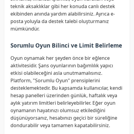
teknik aksaklıklar gibi her konuda canlı destek
ekibinden anında yardım alabilirsiniz. Ayrıca e-
posta yoluyla da destek talebi oluşturmanız
mümkündür.
Sorumlu Oyun Bilinci ve Limit Belirleme
Oyun oynamak her şeyden önce bir eğlence
aktivitesidir. Şans oyunlarının bağımlılık yapıcı
etkisi olabileceğini asla unutmamalısınız.
Platform, "Sorumlu Oyun" prensiplerini
desteklemektedir. Bu kapsamda kullanıcılar, kendi
hesap panelleri üzerinden günlük, haftalık veya
aylık yatırım limitleri belirleyebilirler. Eğer oyun
oynamanın hayatınızı olumsuz etkilediğini
düşünüyorsanız, hesabınızı geçici bir süreliğine
dondurabilir veya tamamen kapatabilirsiniz.