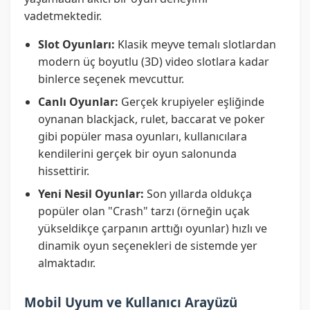
vadetmektedir.
Slot Oyunları:
Klasik meyve temalı slotlardan
modern üç boyutlu (3D) video slotlara kadar
binlerce seçenek mevcuttur.
Canlı Oyunlar:
Gerçek krupiyeler eşliğinde
oynanan blackjack, rulet, baccarat ve poker
gibi popüler masa oyunları, kullanıcılara
kendilerini gerçek bir oyun salonunda
hissettirir.
Yeni Nesil Oyunlar:
Son yıllarda oldukça
popüler olan "Crash" tarzı (örneğin uçak
yükseldikçe çarpanın arttığı oyunlar) hızlı ve
dinamik oyun seçenekleri de sistemde yer
almaktadır.
Mobil Uyum ve Kullanıcı Arayüzü