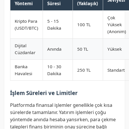
Seviyesi
Yöntemi
Süresi
(Yaklaşık)
Çok
Kripto Para
5 - 15
100 TL
Yüksek
(USDT/BTC)
Dakika
(Anonim)
Dijital
Anında
50 TL
Yüksek
Cüzdanlar
Banka
10 - 30
250 TL
Standart
Havalesi
Dakika
İşlem Süreleri ve Limitler
Platformda finansal işlemler genellikle çok kısa
sürelerde tamamlanır. Yatırım işlemleri çoğu
yöntemde anında hesaba yansırken, para çekme
talepleri finans biriminin onay sürecine bağlı