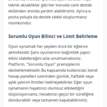
teknik aksaklıklar gibi her konuda canlı destek
ekibinden anında yardım alabilirsiniz. Ayrıca e-
posta yoluyla da destek talebi oluşturmanız
mümkündür.
Sorumlu Oyun Bilinci ve Limit Belirleme
Oyun oynamak her şeyden önce bir eğlence
aktivitesidir. Şans oyunlarının bağımlılık yapıcı
etkisi olabileceğini asla unutmamalısınız.
Platform, "Sorumlu Oyun" prensiplerini
desteklemektedir. Bu kapsamda kullanıcılar, kendi
hesap panelleri üzerinden günlük, haftalık veya
aylık yatırım limitleri belirleyebilirler. Eğer oyun
oynamanın hayatınızı olumsuz etkilediğini
düşünüyorsanız, hesabınızı geçici bir süreliğine
dondurabilir veya tamamen kapatabilirsiniz.