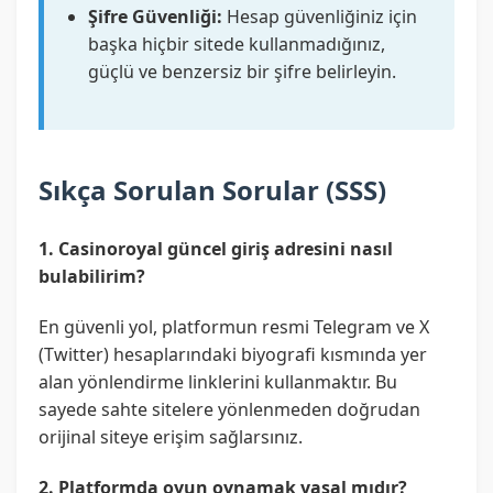
Şifre Güvenliği:
Hesap güvenliğiniz için
başka hiçbir sitede kullanmadığınız,
güçlü ve benzersiz bir şifre belirleyin.
Sıkça Sorulan Sorular (SSS)
1. Casinoroyal güncel giriş adresini nasıl
bulabilirim?
En güvenli yol, platformun resmi Telegram ve X
(Twitter) hesaplarındaki biyografi kısmında yer
alan yönlendirme linklerini kullanmaktır. Bu
sayede sahte sitelere yönlenmeden doğrudan
orijinal siteye erişim sağlarsınız.
2. Platformda oyun oynamak yasal mıdır?