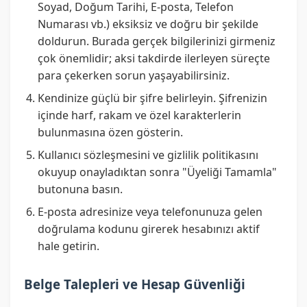
Soyad, Doğum Tarihi, E-posta, Telefon
Numarası vb.) eksiksiz ve doğru bir şekilde
doldurun. Burada gerçek bilgilerinizi girmeniz
çok önemlidir; aksi takdirde ilerleyen süreçte
para çekerken sorun yaşayabilirsiniz.
Kendinize güçlü bir şifre belirleyin. Şifrenizin
içinde harf, rakam ve özel karakterlerin
bulunmasına özen gösterin.
Kullanıcı sözleşmesini ve gizlilik politikasını
okuyup onayladıktan sonra "Üyeliği Tamamla"
butonuna basın.
E-posta adresinize veya telefonunuza gelen
doğrulama kodunu girerek hesabınızı aktif
hale getirin.
Belge Talepleri ve Hesap Güvenliği