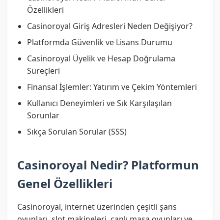
Özellikleri
Casinoroyal Giriş Adresleri Neden Değişiyor?
Platformda Güvenlik ve Lisans Durumu
Casinoroyal Üyelik ve Hesap Doğrulama
Süreçleri
Finansal İşlemler: Yatırım ve Çekim Yöntemleri
Kullanıcı Deneyimleri ve Sık Karşılaşılan
Sorunlar
Sıkça Sorulan Sorular (SSS)
Casinoroyal Nedir? Platformun
Genel Özellikleri
Casinoroyal, internet üzerinden çeşitli şans
oyunları, slot makineleri, canlı masa oyunları ve