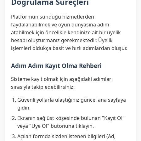
Doğrulama Süreçleri
Platformun sunduğu hizmetlerden
faydalanabilmek ve oyun dünyasına adım
atabilmek için öncelikle kendinize ait bir üyelik
hesabı oluşturmanız gerekmektedir. Üyelik
işlemleri oldukça basit ve hızlı adımlardan oluşur.
Adım Adım Kayıt Olma Rehberi
Sisteme kayıt olmak için aşağıdaki adımları
sırasıyla takip edebilirsiniz:
Güvenli yollarla ulaştığınız güncel ana sayfaya
gidin.
Ekranın sağ üst köşesinde bulunan "Kayıt Ol"
veya "Üye Ol" butonuna tıklayın.
Açılan formda sizden istenen bilgileri (Ad,