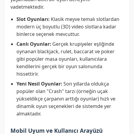
vadetmektedir.
Slot Oyunları:
Klasik meyve temalı slotlardan
modern üç boyutlu (3D) video slotlara kadar
binlerce seçenek mevcuttur.
Canlı Oyunlar:
Gerçek krupiyeler eşliğinde
oynanan blackjack, rulet, baccarat ve poker
gibi popüler masa oyunları, kullanıcılara
kendilerini gerçek bir oyun salonunda
hissettirir.
Yeni Nesil Oyunlar:
Son yıllarda oldukça
popüler olan "Crash" tarzı (örneğin uçak
yükseldikçe çarpanın arttığı oyunlar) hızlı ve
dinamik oyun seçenekleri de sistemde yer
almaktadır.
Mobil Uyum ve Kullanıcı Arayüzü