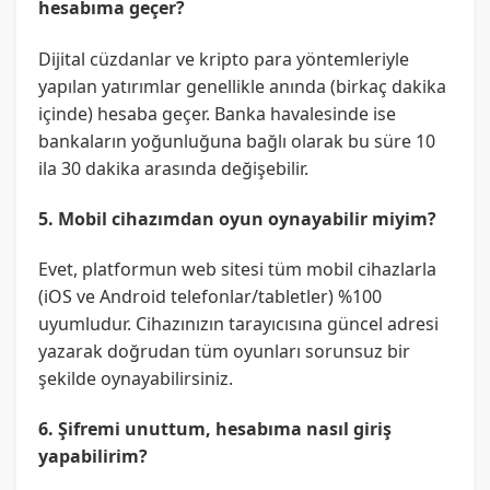
hesabıma geçer?
Dijital cüzdanlar ve kripto para yöntemleriyle
yapılan yatırımlar genellikle anında (birkaç dakika
içinde) hesaba geçer. Banka havalesinde ise
bankaların yoğunluğuna bağlı olarak bu süre 10
ila 30 dakika arasında değişebilir.
5. Mobil cihazımdan oyun oynayabilir miyim?
Evet, platformun web sitesi tüm mobil cihazlarla
(iOS ve Android telefonlar/tabletler) %100
uyumludur. Cihazınızın tarayıcısına güncel adresi
yazarak doğrudan tüm oyunları sorunsuz bir
şekilde oynayabilirsiniz.
6. Şifremi unuttum, hesabıma nasıl giriş
yapabilirim?