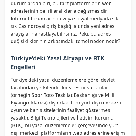
durumlardan biri, bu tarz platformların web
adreslerinin belirli aralıklarla değişmesidir.
İnternet forumlarında veya sosyal medyada sık
sık Casinoroyal giriş başlığı altında yeni adres
arayışlarına rastlayabilirsiniz. Peki, bu adres
değişikliklerinin arkasındaki temel neden nedir?
Türkiye'deki Yasal Altyapı ve BTK
Engelleri
Türkiye'deki yasal düzenlemelere göre, devlet
tarafından yetkilendirilmiş resmi kurumlar
(örneğin Spor Toto Teşkilat Başkanlığı ve Milli
Piyango İdaresi) dışındaki tüm yurt dışı merkezli
oyun ve bahis sitelerinin faaliyet göstermesi
yasaktır. Bilgi Teknolojileri ve İletişim Kurumu
(BTK), bu yasal düzenlemeler çerçevesinde yurt
dışı merkezli platformların web adreslerine erişim