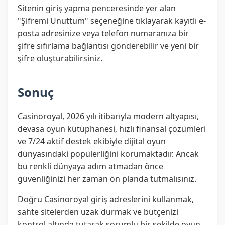
Sitenin giriş yapma penceresinde yer alan
"Şifremi Unuttum" seçeneğine tıklayarak kayıtlı e-
posta adresinize veya telefon numaranıza bir
şifre sıfırlama bağlantısı gönderebilir ve yeni bir
şifre oluşturabilirsiniz.
Sonuç
Casinoroyal, 2026 yılı itibarıyla modern altyapısı,
devasa oyun kütüphanesi, hızlı finansal çözümleri
ve 7/24 aktif destek ekibiyle dijital oyun
dünyasındaki popülerliğini korumaktadır. Ancak
bu renkli dünyaya adım atmadan önce
güvenliğinizi her zaman ön planda tutmalısınız.
Doğru Casinoroyal giriş adreslerini kullanmak,
sahte sitelerden uzak durmak ve bütçenizi
kontrol altında tutarak sorumlu bir şekilde oyun