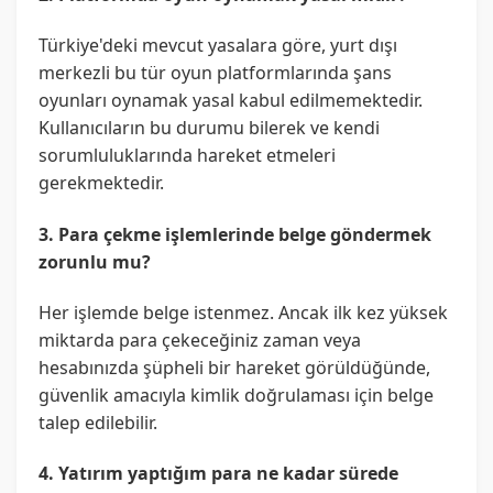
Türkiye'deki mevcut yasalara göre, yurt dışı
merkezli bu tür oyun platformlarında şans
oyunları oynamak yasal kabul edilmemektedir.
Kullanıcıların bu durumu bilerek ve kendi
sorumluluklarında hareket etmeleri
gerekmektedir.
3. Para çekme işlemlerinde belge göndermek
zorunlu mu?
Her işlemde belge istenmez. Ancak ilk kez yüksek
miktarda para çekeceğiniz zaman veya
hesabınızda şüpheli bir hareket görüldüğünde,
güvenlik amacıyla kimlik doğrulaması için belge
talep edilebilir.
4. Yatırım yaptığım para ne kadar sürede