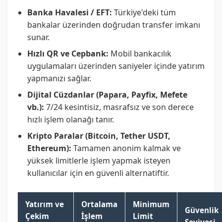
Banka Havalesi / EFT:
Türkiye'deki tüm
bankalar üzerinden doğrudan transfer imkanı
sunar.
Hızlı QR ve Cepbank:
Mobil bankacılık
uygulamaları üzerinden saniyeler içinde yatırım
yapmanızı sağlar.
Dijital Cüzdanlar (Papara, Payfix, Mefete
vb.):
7/24 kesintisiz, masrafsız ve son derece
hızlı işlem olanağı tanır.
Kripto Paralar (Bitcoin, Tether USDT,
Ethereum):
Tamamen anonim kalmak ve
yüksek limitlerle işlem yapmak isteyen
kullanıcılar için en güvenli alternatiftir.
Yatırım ve
Ortalama
Minimum
Güvenlik
Çekim
İşlem
Limit