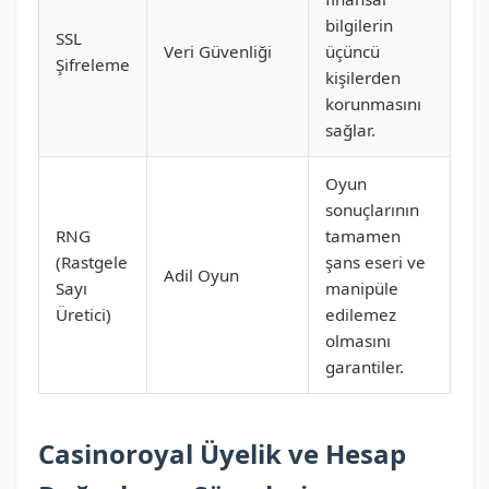
bilgilerin
SSL
Veri Güvenliği
üçüncü
Şifreleme
kişilerden
korunmasını
sağlar.
Oyun
sonuçlarının
RNG
tamamen
(Rastgele
şans eseri ve
Adil Oyun
Sayı
manipüle
Üretici)
edilemez
olmasını
garantiler.
Casinoroyal Üyelik ve Hesap