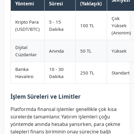
Seviyesi
Yöntemi
Süresi
(Yaklaşık)
Çok
Kripto Para
5 - 15
100 TL
Yüksek
(USDT/BTC)
Dakika
(Anonim)
Dijital
Anında
50 TL
Yüksek
Cüzdanlar
Banka
10 - 30
250 TL
Standart
Havalesi
Dakika
İşlem Süreleri ve Limitler
Platformda finansal işlemler genellikle çok kısa
sürelerde tamamlanır. Yatırım işlemleri çoğu
yöntemde anında hesaba yansırken, para çekme
talepleri finans biriminin onay sürecine bağlı