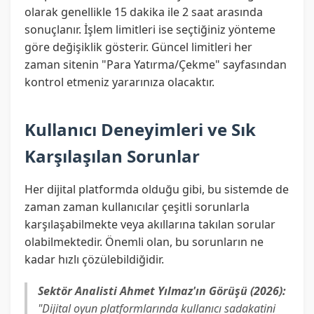
olarak genellikle 15 dakika ile 2 saat arasında
sonuçlanır. İşlem limitleri ise seçtiğiniz yönteme
göre değişiklik gösterir. Güncel limitleri her
zaman sitenin "Para Yatırma/Çekme" sayfasından
kontrol etmeniz yararınıza olacaktır.
Kullanıcı Deneyimleri ve Sık
Karşılaşılan Sorunlar
Her dijital platformda olduğu gibi, bu sistemde de
zaman zaman kullanıcılar çeşitli sorunlarla
karşılaşabilmekte veya akıllarına takılan sorular
olabilmektedir. Önemli olan, bu sorunların ne
kadar hızlı çözülebildiğidir.
Sektör Analisti Ahmet Yılmaz'ın Görüşü (2026):
"Dijital oyun platformlarında kullanıcı sadakatini