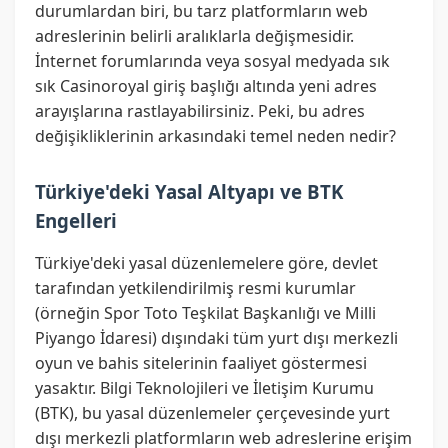
durumlardan biri, bu tarz platformların web
adreslerinin belirli aralıklarla değişmesidir.
İnternet forumlarında veya sosyal medyada sık
sık Casinoroyal giriş başlığı altında yeni adres
arayışlarına rastlayabilirsiniz. Peki, bu adres
değişikliklerinin arkasındaki temel neden nedir?
Türkiye'deki Yasal Altyapı ve BTK
Engelleri
Türkiye'deki yasal düzenlemelere göre, devlet
tarafından yetkilendirilmiş resmi kurumlar
(örneğin Spor Toto Teşkilat Başkanlığı ve Milli
Piyango İdaresi) dışındaki tüm yurt dışı merkezli
oyun ve bahis sitelerinin faaliyet göstermesi
yasaktır. Bilgi Teknolojileri ve İletişim Kurumu
(BTK), bu yasal düzenlemeler çerçevesinde yurt
dışı merkezli platformların web adreslerine erişim