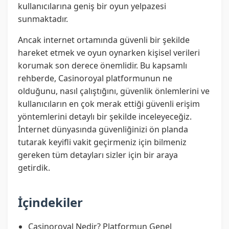
kullanıcılarına geniş bir oyun yelpazesi
sunmaktadır.
Ancak internet ortamında güvenli bir şekilde
hareket etmek ve oyun oynarken kişisel verileri
korumak son derece önemlidir. Bu kapsamlı
rehberde, Casinoroyal platformunun ne
olduğunu, nasıl çalıştığını, güvenlik önlemlerini ve
kullanıcıların en çok merak ettiği güvenli erişim
yöntemlerini detaylı bir şekilde inceleyeceğiz.
İnternet dünyasında güvenliğinizi ön planda
tutarak keyifli vakit geçirmeniz için bilmeniz
gereken tüm detayları sizler için bir araya
getirdik.
İçindekiler
Casinoroyal Nedir? Platformun Genel