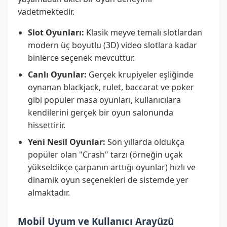
vadetmektedir.
Slot Oyunları:
Klasik meyve temalı slotlardan
modern üç boyutlu (3D) video slotlara kadar
binlerce seçenek mevcuttur.
Canlı Oyunlar:
Gerçek krupiyeler eşliğinde
oynanan blackjack, rulet, baccarat ve poker
gibi popüler masa oyunları, kullanıcılara
kendilerini gerçek bir oyun salonunda
hissettirir.
Yeni Nesil Oyunlar:
Son yıllarda oldukça
popüler olan "Crash" tarzı (örneğin uçak
yükseldikçe çarpanın arttığı oyunlar) hızlı ve
dinamik oyun seçenekleri de sistemde yer
almaktadır.
Mobil Uyum ve Kullanıcı Arayüzü