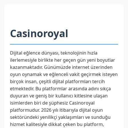
Casinoroyal
Dijital eğlence dünyası, teknolojinin hızla
ilerlemesiyle birlikte her geçen gün yeni boyutlar
kazanmaktadır. Günümüzde internet üzerinden
oyun oynamak ve eğlenceli vakit geçirmek isteyen
birçok insan, çeşitli dijital platformları tercih
etmektedir. Bu platformlar arasında adını sıkça
duyuran ve geniş bir kullanıcı kitlesine ulaşan
isimlerden biri de şüphesiz Casinoroyal
platformudur. 2026 yılı itibarıyla dijital oyun
sektöründeki yenilikçi yaklaşımları ve sunduğu
hizmet kalitesiyle dikkat çeken bu platform,