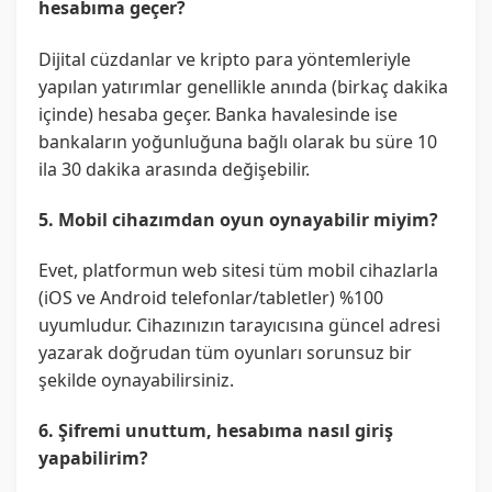
hesabıma geçer?
Dijital cüzdanlar ve kripto para yöntemleriyle
yapılan yatırımlar genellikle anında (birkaç dakika
içinde) hesaba geçer. Banka havalesinde ise
bankaların yoğunluğuna bağlı olarak bu süre 10
ila 30 dakika arasında değişebilir.
5. Mobil cihazımdan oyun oynayabilir miyim?
Evet, platformun web sitesi tüm mobil cihazlarla
(iOS ve Android telefonlar/tabletler) %100
uyumludur. Cihazınızın tarayıcısına güncel adresi
yazarak doğrudan tüm oyunları sorunsuz bir
şekilde oynayabilirsiniz.
6. Şifremi unuttum, hesabıma nasıl giriş
yapabilirim?