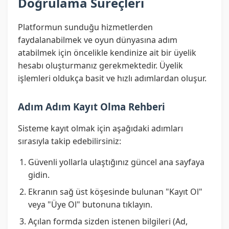
Doğrulama Süreçleri
Platformun sunduğu hizmetlerden
faydalanabilmek ve oyun dünyasına adım
atabilmek için öncelikle kendinize ait bir üyelik
hesabı oluşturmanız gerekmektedir. Üyelik
işlemleri oldukça basit ve hızlı adımlardan oluşur.
Adım Adım Kayıt Olma Rehberi
Sisteme kayıt olmak için aşağıdaki adımları
sırasıyla takip edebilirsiniz:
Güvenli yollarla ulaştığınız güncel ana sayfaya
gidin.
Ekranın sağ üst köşesinde bulunan "Kayıt Ol"
veya "Üye Ol" butonuna tıklayın.
Açılan formda sizden istenen bilgileri (Ad,