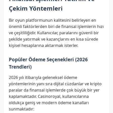
Çekim Yöntemleri
Bir oyun platformunun kalitesini belirleyen en
önemli faktörlerden biri de finansal işlemlerin hızı
ve çeşitliliğidir. Kullanıcılar, paralarını güvenli bir
şekilde yatırmak ve kazançlarını en kısa sürede
kişisel hesaplarına aktarmak isterler.
Popüler Ödeme Seçenekleri (2026
Trendleri)
2026 yılı itibarıyla geleneksel ödeme
yöntemlerinin yanı sıra dijital cüzdanlar ve kripto
paralar da finansal işlemlerde çok büyük bir yer
kaplamaktadır. Casinoroyal, kullanıcılarına
oldukça geniş ve modern ödeme kanalları
sunmaktadır: