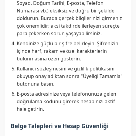
Soyad, Doğum Tarihi, E-posta, Telefon
Numarası vb.) eksiksiz ve doğru bir şekilde
doldurun. Burada gerçek bilgilerinizi girmeniz
çok önemlidir; aksi takdirde ilerleyen süreçte
para çekerken sorun yaşayabilirsiniz.
Kendinize güçlü bir şifre belirleyin. Şifrenizin
içinde harf, rakam ve özel karakterlerin
bulunmasına özen gösterin.
Kullanıcı sözleşmesini ve gizlilik politikasını
okuyup onayladıktan sonra "Üyeliği Tamamla"
butonuna basın.
E-posta adresinize veya telefonunuza gelen
doğrulama kodunu girerek hesabınızı aktif
hale getirin.
Belge Talepleri ve Hesap Güvenliği