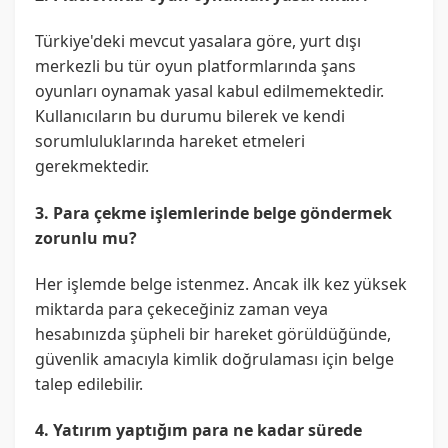
Türkiye'deki mevcut yasalara göre, yurt dışı
merkezli bu tür oyun platformlarında şans
oyunları oynamak yasal kabul edilmemektedir.
Kullanıcıların bu durumu bilerek ve kendi
sorumluluklarında hareket etmeleri
gerekmektedir.
3. Para çekme işlemlerinde belge göndermek
zorunlu mu?
Her işlemde belge istenmez. Ancak ilk kez yüksek
miktarda para çekeceğiniz zaman veya
hesabınızda şüpheli bir hareket görüldüğünde,
güvenlik amacıyla kimlik doğrulaması için belge
talep edilebilir.
4. Yatırım yaptığım para ne kadar sürede