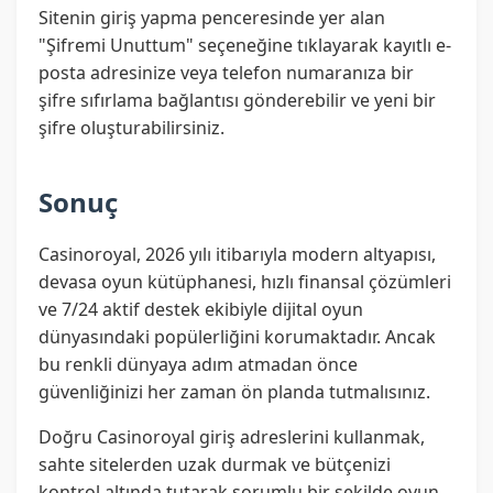
Sitenin giriş yapma penceresinde yer alan
"Şifremi Unuttum" seçeneğine tıklayarak kayıtlı e-
posta adresinize veya telefon numaranıza bir
şifre sıfırlama bağlantısı gönderebilir ve yeni bir
şifre oluşturabilirsiniz.
Sonuç
Casinoroyal, 2026 yılı itibarıyla modern altyapısı,
devasa oyun kütüphanesi, hızlı finansal çözümleri
ve 7/24 aktif destek ekibiyle dijital oyun
dünyasındaki popülerliğini korumaktadır. Ancak
bu renkli dünyaya adım atmadan önce
güvenliğinizi her zaman ön planda tutmalısınız.
Doğru Casinoroyal giriş adreslerini kullanmak,
sahte sitelerden uzak durmak ve bütçenizi
kontrol altında tutarak sorumlu bir şekilde oyun