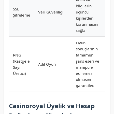
bilgilerin
SSL
Veri Güvenliği
üçüncü
Şifreleme
kişilerden
korunmasını
sağlar.
Oyun
sonuçlarının
RNG
tamamen
(Rastgele
şans eseri ve
Adil Oyun
Sayı
manipüle
Üretici)
edilemez
olmasını
garantiler.
Casinoroyal Üyelik ve Hesap