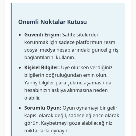
Önemli Noktalar Kutusu
Güvenli Erişim:
Sahte sitelerden
korunmak için sadece platformun resmi
sosyal medya hesaplarındaki güncel giriş
bağlantılarını kullanın.
Kişisel Bilgiler:
Üye olurken verdiğiniz
bilgilerin doğruluğundan emin olun.
Yanlış bilgiler para çekme aşamasında
hesabınızın askıya alınmasına neden
olabilir.
Sorumlu Oyun:
Oyun oynamayı bir gelir
kapısı olarak değil, sadece eğlence olarak
görün. Kaybetmeyi göze alabileceğiniz
miktarlarla oynayın.