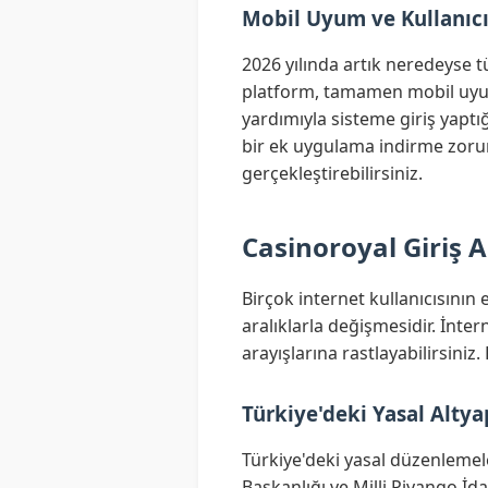
Mobil Uyum ve Kullanıc
2026 yılında artık neredeyse 
platform, tamamen mobil uyumlu
yardımıyla sisteme giriş yapt
bir ek uygulama indirme zorun
gerçekleştirebilirsiniz.
Casinoroyal Giriş 
Birçok internet kullanıcısının 
aralıklarla değişmesidir. İnte
arayışlarına rastlayabilirsiniz
Türkiye'deki Yasal Altya
Türkiye'deki yasal düzenlemel
Başkanlığı ve Milli Piyango İda