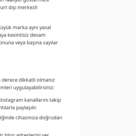
urt dışı merkezli
büyük marka aynı yasal
maya kesintisiz devam
sonuna veya başına sayılar
on derece dikkatli olmanız
leri uygulayabilirsiniz:
Instagram kanallarını takip
larla paylaşılır.
ştiğinde cihazınıza doğrudan
ir blog adreslerini yer