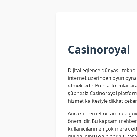
Casinoroyal
Dijital eğlence dünyası, tekno
internet üzerinden oyun oynama
etmektedir. Bu platformlar ara
şüphesiz Casinoroyal platformu
hizmet kalitesiyle dikkat çeke
Ancak internet ortamında güve
önemlidir. Bu kapsamlı rehber
kullanıcıların en çok merak et
güvenliğinizi ön planda tutarak