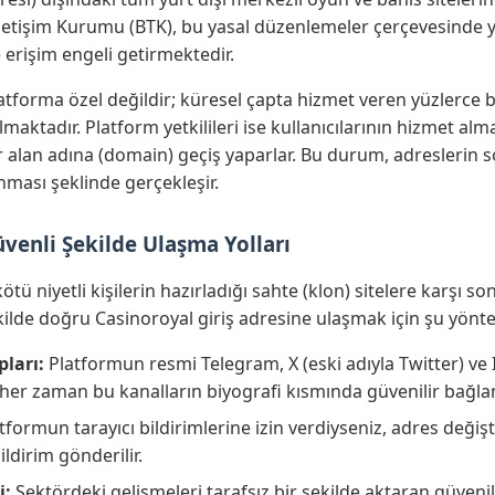
ve İletişim Kurumu (BTK), bu yasal düzenlemeler çerçevesinde y
 erişim engeli getirmektedir.
tforma özel değildir; küresel çapta hizmet veren yüzlerce 
lmaktadır. Platform yetkilileri ise kullanıcılarının hizmet al
r alan adına (domain) geçiş yaparlar. Bu durum, adreslerin 
nması şeklinde gerçekleşir.
venli Şekilde Ulaşma Yolları
kötü niyetli kişilerin hazırladığı sahte (klon) sitelere karşı s
ilde doğru Casinoroyal giriş adresine ulaşmak için şu yöntem
ları:
Platformun resmi Telegram, X (eski adıyla Twitter) ve 
 her zaman bu kanalların biyografi kısmında güvenilir bağlantı
tformun tarayıcı bildirimlerine izin verdiyseniz, adres deği
ildirim gönderilir.
i:
Sektördeki gelişmeleri tarafsız bir şekilde aktaran güvenil