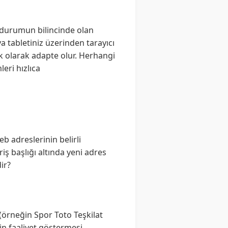
u durumun bilincinde olan
a tabletiniz üzerinden tarayıcı
k olarak adapte olur. Herhangi
eri hızlıca
b adreslerinin belirli
iş başlığı altında yeni adres
ir?
(örneğin Spor Toto Teşkilat
nin faaliyet göstermesi