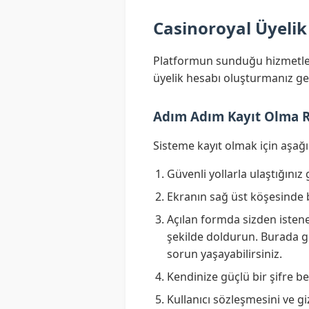
Casinoroyal Üyelik
Platformun sunduğu hizmetler
üyelik hesabı oluşturmanız ger
Adım Adım Kayıt Olma 
Sisteme kayıt olmak için aşağıd
Güvenli yollarla ulaştığınız
Ekranın sağ üst köşesinde 
Açılan formda sizden istene
şekilde doldurun. Burada ge
sorun yaşayabilirsiniz.
Kendinize güçlü bir şifre be
Kullanıcı sözleşmesini ve g