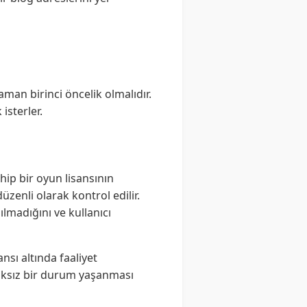
aman birinci öncelik olmalıdır.
isterler.
hip bir oyun lisansının
zenli olarak kontrol edilir.
lmadığını ve kullanıcı
nsı altında faaliyet
aksız bir durum yaşanması