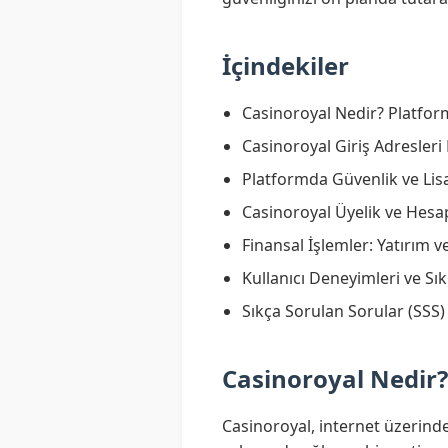
İçindekiler
Casinoroyal Nedir? Platfor
Casinoroyal Giriş Adresler
Platformda Güvenlik ve Li
Casinoroyal Üyelik ve Hes
Finansal İşlemler: Yatırım 
Kullanıcı Deneyimleri ve Sık
Sıkça Sorulan Sorular (SSS)
Casinoroyal Nedir?
Casinoroyal, internet üzerinden