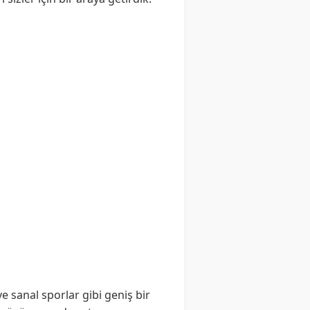
e sanal sporlar gibi geniş bir