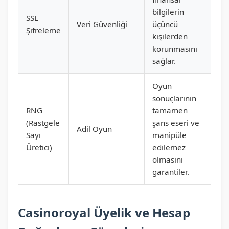
bilgilerin
SSL
Veri Güvenliği
üçüncü
Şifreleme
kişilerden
korunmasını
sağlar.
Oyun
sonuçlarının
RNG
tamamen
(Rastgele
şans eseri ve
Adil Oyun
Sayı
manipüle
Üretici)
edilemez
olmasını
garantiler.
Casinoroyal Üyelik ve Hesap