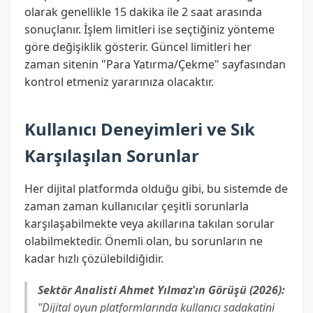
olarak genellikle 15 dakika ile 2 saat arasında
sonuçlanır. İşlem limitleri ise seçtiğiniz yönteme
göre değişiklik gösterir. Güncel limitleri her
zaman sitenin "Para Yatırma/Çekme" sayfasından
kontrol etmeniz yararınıza olacaktır.
Kullanıcı Deneyimleri ve Sık
Karşılaşılan Sorunlar
Her dijital platformda olduğu gibi, bu sistemde de
zaman zaman kullanıcılar çeşitli sorunlarla
karşılaşabilmekte veya akıllarına takılan sorular
olabilmektedir. Önemli olan, bu sorunların ne
kadar hızlı çözülebildiğidir.
Sektör Analisti Ahmet Yılmaz'ın Görüşü (2026):
"Dijital oyun platformlarında kullanıcı sadakatini