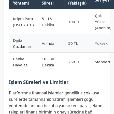
Seviyesi
Yöntemi
Süresi
(Yaklaşık)
Çok
Kripto Para
5 - 15
100 TL
Yüksek
(USDT/BTC)
Dakika
(Anonim)
Dijital
Anında
50 TL
Yüksek
Cüzdanlar
Banka
10 - 30
250 TL
Standart
Havalesi
Dakika
İşlem Süreleri ve Limitler
Platformda finansal işlemler genellikle çok kısa
sürelerde tamamlanır. Yatırım işlemleri çoğu
yöntemde anında hesaba yansırken, para çekme
talepleri finans biriminin onay sürecine bağlı