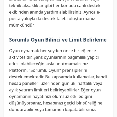
teknik aksaklıklar gibi her konuda canlı destek
ekibinden anında yardım alabilirsiniz. Ayrıca e-
posta yoluyla da destek talebi oluşturmanız
mümkündür.
Sorumlu Oyun Bilinci ve Limit Belirleme
Oyun oynamak her şeyden önce bir eğlence
aktivitesidir. Şans oyunlarının bağımlılık yapıcı
etkisi olabileceğini asla unutmamalısınız.
Platform, "Sorumlu Oyun" prensiplerini
desteklemektedir. Bu kapsamda kullanıcılar, kendi
hesap panelleri üzerinden günlük, haftalık veya
aylık yatırım limitleri belirleyebilirler. Eğer oyun
oynamanın hayatınızı olumsuz etkilediğini
düşünüyorsanız, hesabınızı geçici bir süreliğine
dondurabilir veya tamamen kapatabilirsiniz.