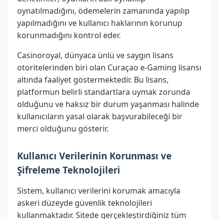
oynatılmadığını, ödemelerin zamanında yapılıp
yapılmadığını ve kullanıcı haklarının korunup
korunmadığını kontrol eder.
Casinoroyal, dünyaca ünlü ve saygın lisans
otoritelerinden biri olan Curaçao e-Gaming lisansı
altında faaliyet göstermektedir. Bu lisans,
platformun belirli standartlara uymak zorunda
olduğunu ve haksız bir durum yaşanması halinde
kullanıcıların yasal olarak başvurabileceği bir
merci olduğunu gösterir.
Kullanıcı Verilerinin Korunması ve
Şifreleme Teknolojileri
Sistem, kullanıcı verilerini korumak amacıyla
askeri düzeyde güvenlik teknolojileri
kullanmaktadır. Sitede gerçekleştirdiğiniz tüm