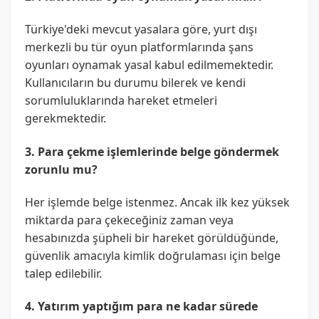
Türkiye'deki mevcut yasalara göre, yurt dışı
merkezli bu tür oyun platformlarında şans
oyunları oynamak yasal kabul edilmemektedir.
Kullanıcıların bu durumu bilerek ve kendi
sorumluluklarında hareket etmeleri
gerekmektedir.
3. Para çekme işlemlerinde belge göndermek
zorunlu mu?
Her işlemde belge istenmez. Ancak ilk kez yüksek
miktarda para çekeceğiniz zaman veya
hesabınızda şüpheli bir hareket görüldüğünde,
güvenlik amacıyla kimlik doğrulaması için belge
talep edilebilir.
4. Yatırım yaptığım para ne kadar sürede