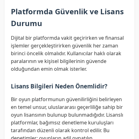
Platformda Güvenlik ve Lisans
Durumu
Dijital bir platformda vakit geçirirken ve finansal
işlemler gerçekleştirirken güvenlik her zaman
birinci öncelik olmalıdır. Kullanıcılar haklı olarak
paralarının ve kişisel bilgilerinin güvende
olduğundan emin olmak isterler.
Lisans Bilgileri Neden Önemlidir?
Bir oyun platformunun güvenilirliğini belirleyen
en temel unsur, uluslararası geçerliliğe sahip bir
oyun lisansının bulunup bulunmadığıdır. Lisanslı
platformlar, bağımsız denetleme kuruluşları
tarafından düzenli olarak kontrol edilir. Bu
denetimler; oyunların adil oynatılıp