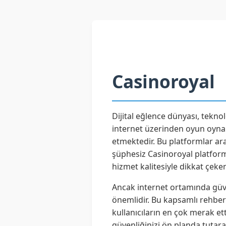
Casinoroyal
Dijital eğlence dünyası, tekno
internet üzerinden oyun oynama
etmektedir. Bu platformlar ara
şüphesiz Casinoroyal platformu
hizmet kalitesiyle dikkat çeke
Ancak internet ortamında güve
önemlidir. Bu kapsamlı rehber
kullanıcıların en çok merak et
güvenliğinizi ön planda tutarak