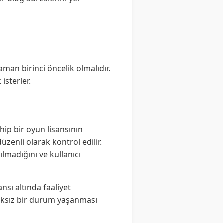
aman birinci öncelik olmalıdır.
isterler.
hip bir oyun lisansının
zenli olarak kontrol edilir.
lmadığını ve kullanıcı
nsı altında faaliyet
aksız bir durum yaşanması