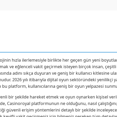
lojinin hızla ilerlemesiyle birlikte her geçen gün yeni boy
k ve eğlenceli vakit geçirmek isteyen birçok insan, çeşitli d
sında adını sıkça duyuran ve geniş bir kullanıcı kitlesine ula
dur. 2026 yılı itibarıyla dijital oyun sektöründeki yenilikçi
n bu platform, kullanıcılarına geniş bir oyun yelpazesi sunma
nli bir şekilde hareket etmek ve oyun oynarken kişisel ver
de, Casinoroyal platformunun ne olduğunu, nasıl çalıştığını,
tiği güvenli erişim yöntemlerini detaylı bir şekilde inceleye
 keyifli vakit geçirmeniz için bilmeniz gereken tüm detayları 