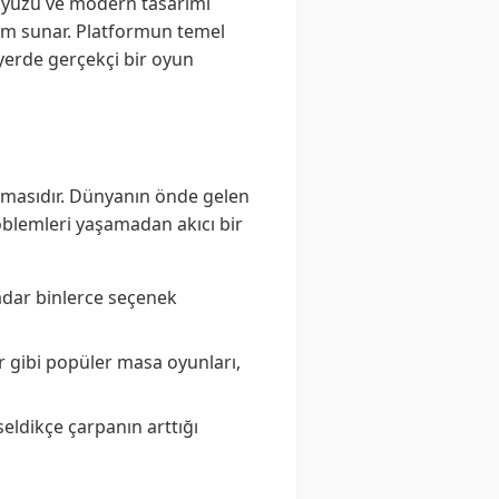
rayüzü ve modern tasarımı
nım sunar. Platformun temel
r yerde gerçekçi bir oyun
lmasıdır. Dünyanın önde gelen
roblemleri yaşamadan akıcı bir
adar binlerce seçenek
r gibi popüler masa oyunları,
eldikçe çarpanın arttığı