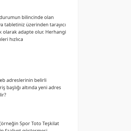
u durumun bilincinde olan
a tabletiniz üzerinden tarayıcı
k olarak adapte olur. Herhangi
eri hızlıca
b adreslerinin belirli
iş başlığı altında yeni adres
ir?
(örneğin Spor Toto Teşkilat
nin faaliyet göstermesi