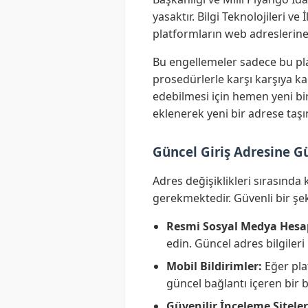
yasaktır. Bilgi Teknolojileri 
platformların web adreslerine
Bu engellemeler sadece bu pla
prosedürlerle karşı karşıya ka
edebilmesi için hemen yeni bi
eklenerek yeni bir adrese taşı
Güncel Giriş Adresine Gü
Adres değişiklikleri sırasında 
gerekmektedir. Güvenli bir şek
Resmi Sosyal Medya Hesap
edin. Güncel adres bilgileri
Mobil Bildirimler:
Eğer pla
güncel bağlantı içeren bir b
Güvenilir İnceleme Siteler