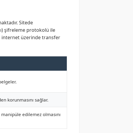
aktadır. Sitede
ı) şifreleme protokolü ile
iz internet üzerinde transfer
belgeler.
erden korunmasını sağlar.
 manipüle edilemez olmasını