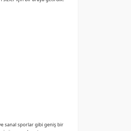
e sanal sporlar gibi geniş bir