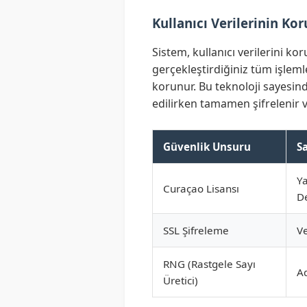
Kullanıcı Verilerinin Ko
Sistem, kullanıcı verilerini k
gerçekleştirdiğiniz tüm işleml
korunur. Bu teknoloji sayesinde
edilirken tamamen şifrelenir v
Güvenlik Unsuru
S
Ya
Curaçao Lisansı
De
SSL Şifreleme
Ve
RNG (Rastgele Sayı
A
Üretici)