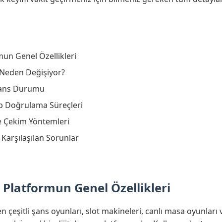
mun Genel Özellikleri
i Neden Değişiyor?
sans Durumu
ap Doğrulama Süreçleri
ve Çekim Yöntemleri
 Karşılaşılan Sorunlar
 Platformun Genel Özellikleri
 çeşitli şans oyunları, slot makineleri, canlı masa oyunları v