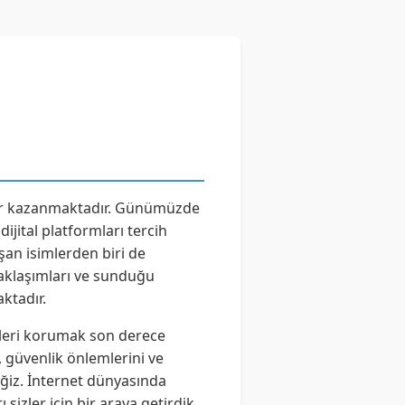
utlar kazanmaktadır. Günümüzde
ijital platformları tercih
şan isimlerden biri de
 yaklaşımları ve sunduğu
ktadır.
ileri korumak son derece
 güvenlik önlemlerini ve
ceğiz. İnternet dünyasında
sizler için bir araya getirdik.