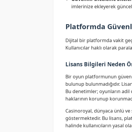
imlerinize ekleyerek güncel
Platformda Güvenl
Dijital bir platformda vakit ge
Kullanıcılar haklı olarak paral
Lisans Bilgileri Neden 
Bir oyun platformunun güvenili
bulunup bulunmadığıdır. Lisans
Bu denetimler; oyunların adil 
haklarının korunup korunmadı
Casinoroyal, dünyaca ünlü ve s
göstermektedir. Bu lisans, p
halinde kullanıcıların yasal o