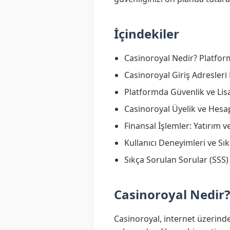
İçindekiler
Casinoroyal Nedir? Platfor
Casinoroyal Giriş Adresler
Platformda Güvenlik ve Li
Casinoroyal Üyelik ve Hes
Finansal İşlemler: Yatırım 
Kullanıcı Deneyimleri ve Sık
Sıkça Sorulan Sorular (SSS)
Casinoroyal Nedir?
Casinoroyal, internet üzerinden