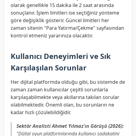
olarak genellikle 15 dakika ile 2 saat arasında
sonuçlanır. İşlem limitleri ise seçtiğiniz yönteme
göre değişiklik gösterir. Güncel limitleri her
zaman sitenin "Para Yatırma/Çekme" sayfasından
kontrol etmeniz yararınıza olacaktır.
Kullanıcı Deneyimleri ve Sık
Karşılaşılan Sorunlar
Her dijital platformda olduğu gibi, bu sistemde de
zaman zaman kullanıcılar çeşitli sorunlarla
karşılaşabilmekte veya akıllarına takılan sorular
olabilmektedir. Önemli olan, bu sorunların ne
kadar hızlı çözülebildiğidir.
Sektör Analisti Ahmet Yılmaz'ın Görüşü (2026):
"Dijital oyun platformlarında kullanıcı sadakatini