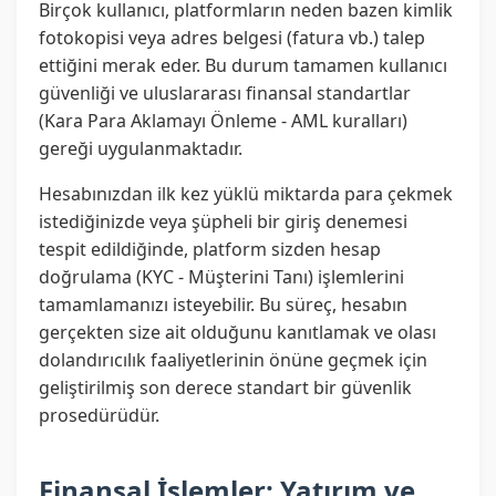
Birçok kullanıcı, platformların neden bazen kimlik
fotokopisi veya adres belgesi (fatura vb.) talep
ettiğini merak eder. Bu durum tamamen kullanıcı
güvenliği ve uluslararası finansal standartlar
(Kara Para Aklamayı Önleme - AML kuralları)
gereği uygulanmaktadır.
Hesabınızdan ilk kez yüklü miktarda para çekmek
istediğinizde veya şüpheli bir giriş denemesi
tespit edildiğinde, platform sizden hesap
doğrulama (KYC - Müşterini Tanı) işlemlerini
tamamlamanızı isteyebilir. Bu süreç, hesabın
gerçekten size ait olduğunu kanıtlamak ve olası
dolandırıcılık faaliyetlerinin önüne geçmek için
geliştirilmiş son derece standart bir güvenlik
prosedürüdür.
Finansal İşlemler: Yatırım ve