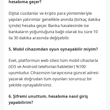
hesabıma geçer?
Dijital cüzdanlar ve kripto para yöntemleriyle
yapılan yatırımlar genellikle anında (birkaç dakika
içinde) hesaba geçer. Banka havalesinde ise
bankaların yoğunluğuna bağlı olarak bu süre 10
ila 30 dakika arasında değişebilir.
5. Mobil cihazımdan oyun oynayabilir miyim?
Evet, platformun web sitesi tüm mobil cihazlarla
(iOS ve Android telefonlar/tabletler) %100
uyumludur. Cihazınızın tarayıcısına güncel adresi
yazarak doğrudan tüm oyunları sorunsuz bir
şekilde oynayabilirsiniz.
6. Şifremi unuttum, hesabıma nasıl giriş
yapabilirim?