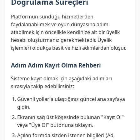
Doğrulama Süreçleri
Platformun sunduğu hizmetlerden
faydalanabilmek ve oyun dünyasına adım
atabilmek için öncelikle kendinize ait bir üyelik
hesabı oluşturmanız gerekmektedir. Üyelik
işlemleri oldukça basit ve hızlı adımlardan oluşur.
Adım Adım Kayıt Olma Rehberi
Sisteme kayıt olmak için aşağıdaki adımları
sırasıyla takip edebilirsiniz:
Güvenli yollarla ulaştığınız güncel ana sayfaya
gidin.
Ekranın sağ üst köşesinde bulunan "Kayıt Ol"
veya "Üye Ol" butonuna tıklayın.
Açılan formda sizden istenen bilgileri (Ad,