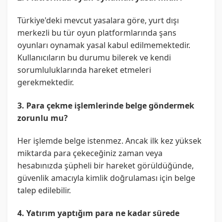
Türkiye'deki mevcut yasalara göre, yurt dışı
merkezli bu tür oyun platformlarında şans
oyunları oynamak yasal kabul edilmemektedir.
Kullanıcıların bu durumu bilerek ve kendi
sorumluluklarında hareket etmeleri
gerekmektedir.
3. Para çekme işlemlerinde belge göndermek
zorunlu mu?
Her işlemde belge istenmez. Ancak ilk kez yüksek
miktarda para çekeceğiniz zaman veya
hesabınızda şüpheli bir hareket görüldüğünde,
güvenlik amacıyla kimlik doğrulaması için belge
talep edilebilir.
4. Yatırım yaptığım para ne kadar sürede