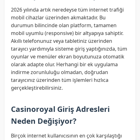
2026 yılında artık neredeyse tüm internet trafiği
mobil cihazlar üzerinden akmaktadır. Bu
durumun bilincinde olan platform, tamamen
mobil uyumlu (responsive) bir altyapıya sahiptir.
Akıllı telefonunuz veya tabletiniz üzerinden
tarayıcı yardımıyla sisteme giriş yaptığınızda, tüm
oyunlar ve menüler ekran boyutunuza otomatik
olarak adapte olur. Herhangi bir ek uygulama
indirme zorunluluğu olmadan, doğrudan
tarayıcınız üzerinden tüm işlemleri hızlıca
gerçekleştirebilirsiniz.
Casinoroyal Giriş Adresleri
Neden Değişiyor?
Birçok internet kullanıcısının en çok karşılaştığı