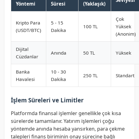
Seviyesi
Yöntemi
Süresi
(Yaklaşık)
Çok
Kripto Para
5 - 15
100 TL
Yüksek
(USDT/BTC)
Dakika
(Anonim)
Dijital
Anında
50 TL
Yüksek
Cüzdanlar
Banka
10 - 30
250 TL
Standart
Havalesi
Dakika
İşlem Süreleri ve Limitler
Platformda finansal işlemler genellikle çok kısa
sürelerde tamamlanır. Yatırım işlemleri çoğu
yöntemde anında hesaba yansırken, para çekme
talepleri finans biriminin onay sürecine bağlı