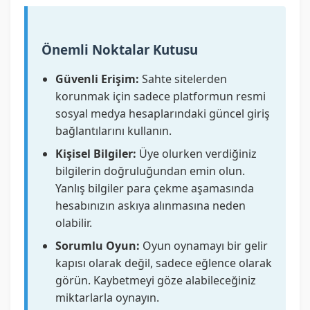
Önemli Noktalar Kutusu
Güvenli Erişim:
Sahte sitelerden
korunmak için sadece platformun resmi
sosyal medya hesaplarındaki güncel giriş
bağlantılarını kullanın.
Kişisel Bilgiler:
Üye olurken verdiğiniz
bilgilerin doğruluğundan emin olun.
Yanlış bilgiler para çekme aşamasında
hesabınızın askıya alınmasına neden
olabilir.
Sorumlu Oyun:
Oyun oynamayı bir gelir
kapısı olarak değil, sadece eğlence olarak
görün. Kaybetmeyi göze alabileceğiniz
miktarlarla oynayın.