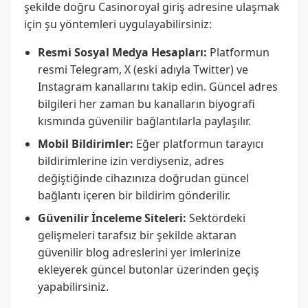
şekilde doğru Casinoroyal giriş adresine ulaşmak
için şu yöntemleri uygulayabilirsiniz:
Resmi Sosyal Medya Hesapları:
Platformun
resmi Telegram, X (eski adıyla Twitter) ve
Instagram kanallarını takip edin. Güncel adres
bilgileri her zaman bu kanalların biyografi
kısmında güvenilir bağlantılarla paylaşılır.
Mobil Bildirimler:
Eğer platformun tarayıcı
bildirimlerine izin verdiyseniz, adres
değiştiğinde cihazınıza doğrudan güncel
bağlantı içeren bir bildirim gönderilir.
Güvenilir İnceleme Siteleri:
Sektördeki
gelişmeleri tarafsız bir şekilde aktaran
güvenilir blog adreslerini yer imlerinize
ekleyerek güncel butonlar üzerinden geçiş
yapabilirsiniz.