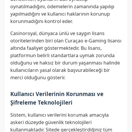
oynatılmadığını, ödemelerin zamanında yapılıp
yapılmadığını ve kullanıcı haklarının korunup
korunmadığını kontrol eder.
Casinoroyal, dünyaca ünlü ve saygın lisans
otoritelerinden biri olan Curaçao e-Gaming lisansı
altında faaliyet göstermektedir. Bu lisans,
platformun belirli standartlara uymak zorunda
olduğunu ve haksız bir durum yaşanması halinde
kullanıcıların yasal olarak başvurabileceği bir
merci olduğunu gösterir.
Kullanıcı Verilerinin Korunması ve
Şifreleme Teknolojileri
Sistem, kullanıcı verilerini korumak amacıyla
askeri düzeyde güvenlik teknolojileri
kullanmaktadır. Sitede gerçekleştirdiğiniz tüm