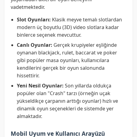
vadetmektedir.
Slot Oyunları:
Klasik meyve temalı slotlardan
modern üç boyutlu (3D) video slotlara kadar
binlerce seçenek mevcuttur.
Canlı Oyunlar:
Gerçek krupiyeler eşliğinde
oynanan blackjack, rulet, baccarat ve poker
gibi popüler masa oyunları, kullanıcılara
kendilerini gerçek bir oyun salonunda
hissettirir.
Yeni Nesil Oyunlar:
Son yıllarda oldukça
popüler olan "Crash" tarzı (örneğin uçak
yükseldikçe çarpanın arttığı oyunlar) hızlı ve
dinamik oyun seçenekleri de sistemde yer
almaktadır.
Mobil Uyum ve Kullanıcı Arayüzü