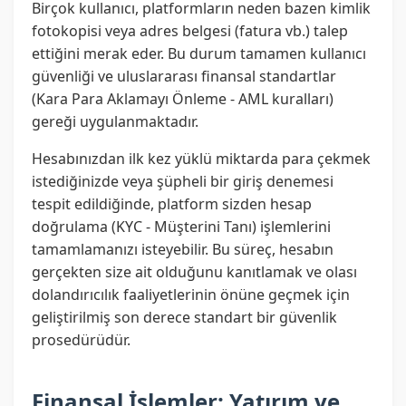
Birçok kullanıcı, platformların neden bazen kimlik
fotokopisi veya adres belgesi (fatura vb.) talep
ettiğini merak eder. Bu durum tamamen kullanıcı
güvenliği ve uluslararası finansal standartlar
(Kara Para Aklamayı Önleme - AML kuralları)
gereği uygulanmaktadır.
Hesabınızdan ilk kez yüklü miktarda para çekmek
istediğinizde veya şüpheli bir giriş denemesi
tespit edildiğinde, platform sizden hesap
doğrulama (KYC - Müşterini Tanı) işlemlerini
tamamlamanızı isteyebilir. Bu süreç, hesabın
gerçekten size ait olduğunu kanıtlamak ve olası
dolandırıcılık faaliyetlerinin önüne geçmek için
geliştirilmiş son derece standart bir güvenlik
prosedürüdür.
Finansal İşlemler: Yatırım ve