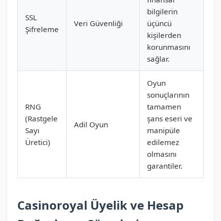
bilgilerin
SSL
Veri Güvenliği
üçüncü
Şifreleme
kişilerden
korunmasını
sağlar.
Oyun
sonuçlarının
RNG
tamamen
(Rastgele
şans eseri ve
Adil Oyun
Sayı
manipüle
Üretici)
edilemez
olmasını
garantiler.
Casinoroyal Üyelik ve Hesap