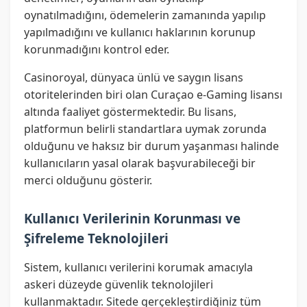
oynatılmadığını, ödemelerin zamanında yapılıp
yapılmadığını ve kullanıcı haklarının korunup
korunmadığını kontrol eder.
Casinoroyal, dünyaca ünlü ve saygın lisans
otoritelerinden biri olan Curaçao e-Gaming lisansı
altında faaliyet göstermektedir. Bu lisans,
platformun belirli standartlara uymak zorunda
olduğunu ve haksız bir durum yaşanması halinde
kullanıcıların yasal olarak başvurabileceği bir
merci olduğunu gösterir.
Kullanıcı Verilerinin Korunması ve
Şifreleme Teknolojileri
Sistem, kullanıcı verilerini korumak amacıyla
askeri düzeyde güvenlik teknolojileri
kullanmaktadır. Sitede gerçekleştirdiğiniz tüm