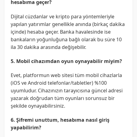
hesabıma geçer?
Dijital cüzdanlar ve kripto para yöntemleriyle
yapılan yatırımlar genellikle anında (birkaç dakika
içinde) hesaba geçer. Banka havalesinde ise
bankaların yoğunluğuna bağlı olarak bu süre 10
ila 30 dakika arasında değişebilir.
5. Mobil cihazımdan oyun oynayabilir miyim?
Evet, platformun web sitesi tüm mobil cihazlarla
(iOS ve Android telefonlar/tabletler) %100
uyumludur. Cihazınızın tarayıcısına güncel adresi
yazarak doğrudan tüm oyunları sorunsuz bir
şekilde oynayabilirsiniz.
6. Şifremi unuttum, hesabıma nasıl giriş
yapabilirim?