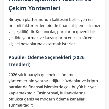
Çekim Yöntemleri
Bir oyun platformunun kalitesini belirleyen en
önemli faktörlerden biri de finansal işlemlerin hızı
ve çeşitliliğidir. Kullanıcılar, paralarını güvenli bir
şekilde yatırmak ve kazançlarını en kısa sürede
kişisel hesaplarına aktarmak isterler.
Popüler Ödeme Seçenekleri (2026
Trendleri)
2026 yılı itibarıyla geleneksel ödeme
yöntemlerinin yanı sıra dijital cüzdanlar ve kripto
paralar da finansal işlemlerde çok büyük bir yer
kaplamaktadır. Casinoroyal, kullanıcılarına
oldukça geniş ve modern ödeme kanalları
sunmaktadır: