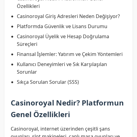
Özellikleri
Casinoroyal Giriş Adresleri Neden Değişiyor?
Platformda Güvenlik ve Lisans Durumu
Casinoroyal Üyelik ve Hesap Doğrulama
Süreçleri
Finansal İşlemler: Yatırım ve Çekim Yöntemleri
Kullanıcı Deneyimleri ve Sık Karşılaşılan
Sorunlar
Sıkça Sorulan Sorular (SSS)
Casinoroyal Nedir? Platformun
Genel Özellikleri
Casinoroyal, internet üzerinden çeşitli şans
oyunları, slot makineleri, canlı masa oyunları ve