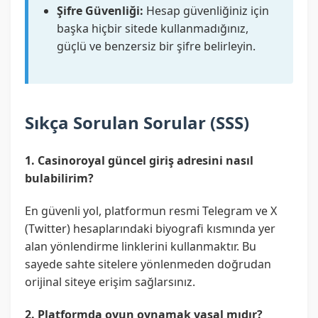
Şifre Güvenliği:
Hesap güvenliğiniz için
başka hiçbir sitede kullanmadığınız,
güçlü ve benzersiz bir şifre belirleyin.
Sıkça Sorulan Sorular (SSS)
1. Casinoroyal güncel giriş adresini nasıl
bulabilirim?
En güvenli yol, platformun resmi Telegram ve X
(Twitter) hesaplarındaki biyografi kısmında yer
alan yönlendirme linklerini kullanmaktır. Bu
sayede sahte sitelere yönlenmeden doğrudan
orijinal siteye erişim sağlarsınız.
2. Platformda oyun oynamak yasal mıdır?