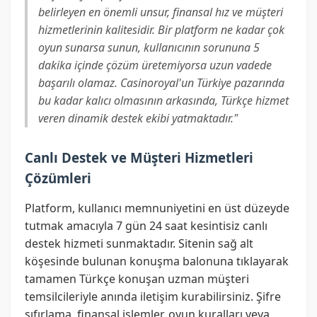
belirleyen en önemli unsur, finansal hız ve müşteri
hizmetlerinin kalitesidir. Bir platform ne kadar çok
oyun sunarsa sunun, kullanıcının sorununa 5
dakika içinde çözüm üretemiyorsa uzun vadede
başarılı olamaz. Casinoroyal'un Türkiye pazarında
bu kadar kalıcı olmasının arkasında, Türkçe hizmet
veren dinamik destek ekibi yatmaktadır."
Canlı Destek ve Müşteri Hizmetleri
Çözümleri
Platform, kullanıcı memnuniyetini en üst düzeyde
tutmak amacıyla 7 gün 24 saat kesintisiz canlı
destek hizmeti sunmaktadır. Sitenin sağ alt
köşesinde bulunan konuşma balonuna tıklayarak
tamamen Türkçe konuşan uzman müşteri
temsilcileriyle anında iletişim kurabilirsiniz. Şifre
sıfırlama, finansal işlemler, oyun kuralları veya