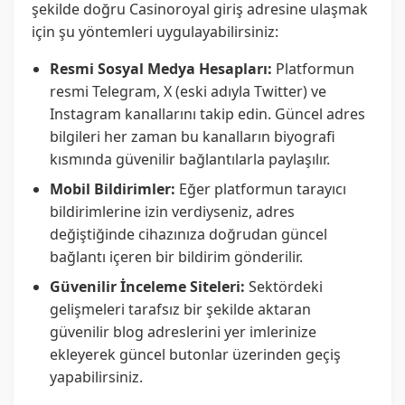
şekilde doğru Casinoroyal giriş adresine ulaşmak
için şu yöntemleri uygulayabilirsiniz:
Resmi Sosyal Medya Hesapları:
Platformun
resmi Telegram, X (eski adıyla Twitter) ve
Instagram kanallarını takip edin. Güncel adres
bilgileri her zaman bu kanalların biyografi
kısmında güvenilir bağlantılarla paylaşılır.
Mobil Bildirimler:
Eğer platformun tarayıcı
bildirimlerine izin verdiyseniz, adres
değiştiğinde cihazınıza doğrudan güncel
bağlantı içeren bir bildirim gönderilir.
Güvenilir İnceleme Siteleri:
Sektördeki
gelişmeleri tarafsız bir şekilde aktaran
güvenilir blog adreslerini yer imlerinize
ekleyerek güncel butonlar üzerinden geçiş
yapabilirsiniz.