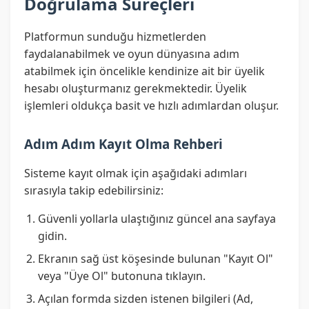
Doğrulama Süreçleri
Platformun sunduğu hizmetlerden
faydalanabilmek ve oyun dünyasına adım
atabilmek için öncelikle kendinize ait bir üyelik
hesabı oluşturmanız gerekmektedir. Üyelik
işlemleri oldukça basit ve hızlı adımlardan oluşur.
Adım Adım Kayıt Olma Rehberi
Sisteme kayıt olmak için aşağıdaki adımları
sırasıyla takip edebilirsiniz:
Güvenli yollarla ulaştığınız güncel ana sayfaya
gidin.
Ekranın sağ üst köşesinde bulunan "Kayıt Ol"
veya "Üye Ol" butonuna tıklayın.
Açılan formda sizden istenen bilgileri (Ad,