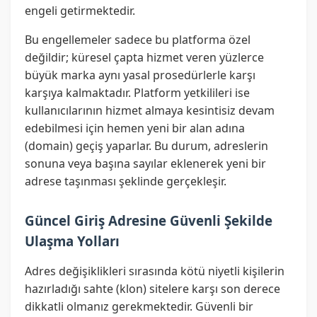
engeli getirmektedir.
Bu engellemeler sadece bu platforma özel
değildir; küresel çapta hizmet veren yüzlerce
büyük marka aynı yasal prosedürlerle karşı
karşıya kalmaktadır. Platform yetkilileri ise
kullanıcılarının hizmet almaya kesintisiz devam
edebilmesi için hemen yeni bir alan adına
(domain) geçiş yaparlar. Bu durum, adreslerin
sonuna veya başına sayılar eklenerek yeni bir
adrese taşınması şeklinde gerçekleşir.
Güncel Giriş Adresine Güvenli Şekilde
Ulaşma Yolları
Adres değişiklikleri sırasında kötü niyetli kişilerin
hazırladığı sahte (klon) sitelere karşı son derece
dikkatli olmanız gerekmektedir. Güvenli bir