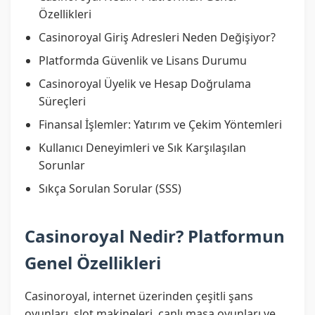
Özellikleri
Casinoroyal Giriş Adresleri Neden Değişiyor?
Platformda Güvenlik ve Lisans Durumu
Casinoroyal Üyelik ve Hesap Doğrulama
Süreçleri
Finansal İşlemler: Yatırım ve Çekim Yöntemleri
Kullanıcı Deneyimleri ve Sık Karşılaşılan
Sorunlar
Sıkça Sorulan Sorular (SSS)
Casinoroyal Nedir? Platformun
Genel Özellikleri
Casinoroyal, internet üzerinden çeşitli şans
oyunları, slot makineleri, canlı masa oyunları ve