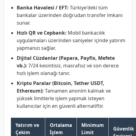
Banka Havalesi / EFT:
Türkiye'deki tüm
bankalar üzerinden doğrudan transfer imkanı
sunar.
Hızlı QR ve Cepbank:
Mobil bankacılık
uygulamaları üzerinden saniyeler içinde yatırım
yapmanızı sağlar.
Dijital Cüzdanlar (Papara, Payfix, Mefete
vb.):
7/24 kesintisiz, masrafsız ve son derece
hızlı işlem olanağı tanır.
Kripto Paralar (Bitcoin, Tether USDT,
Ethereum):
Tamamen anonim kalmak ve
yüksek limitlerle işlem yapmak isteyen
kullanıcılar için en güvenli alternatiftir.
Yatırım ve
Ortalama
Minimum
Güvenlik
Çekim
İşlem
Limit