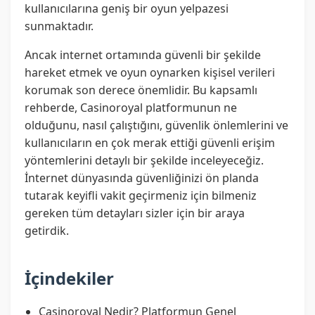
kullanıcılarına geniş bir oyun yelpazesi
sunmaktadır.
Ancak internet ortamında güvenli bir şekilde
hareket etmek ve oyun oynarken kişisel verileri
korumak son derece önemlidir. Bu kapsamlı
rehberde, Casinoroyal platformunun ne
olduğunu, nasıl çalıştığını, güvenlik önlemlerini ve
kullanıcıların en çok merak ettiği güvenli erişim
yöntemlerini detaylı bir şekilde inceleyeceğiz.
İnternet dünyasında güvenliğinizi ön planda
tutarak keyifli vakit geçirmeniz için bilmeniz
gereken tüm detayları sizler için bir araya
getirdik.
İçindekiler
Casinoroyal Nedir? Platformun Genel