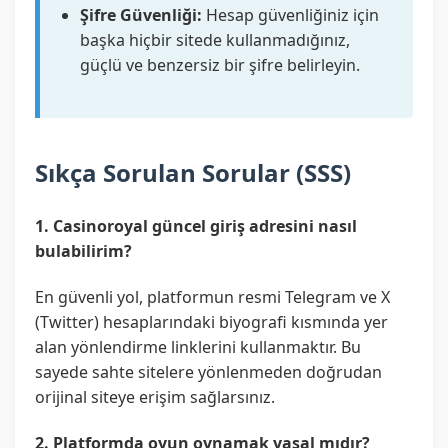
Şifre Güvenliği:
Hesap güvenliğiniz için
başka hiçbir sitede kullanmadığınız,
güçlü ve benzersiz bir şifre belirleyin.
Sıkça Sorulan Sorular (SSS)
1. Casinoroyal güncel giriş adresini nasıl
bulabilirim?
En güvenli yol, platformun resmi Telegram ve X
(Twitter) hesaplarındaki biyografi kısmında yer
alan yönlendirme linklerini kullanmaktır. Bu
sayede sahte sitelere yönlenmeden doğrudan
orijinal siteye erişim sağlarsınız.
2. Platformda oyun oynamak yasal mıdır?