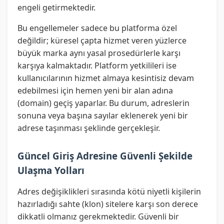
engeli getirmektedir.
Bu engellemeler sadece bu platforma özel
değildir; küresel çapta hizmet veren yüzlerce
büyük marka aynı yasal prosedürlerle karşı
karşıya kalmaktadır. Platform yetkilileri ise
kullanıcılarının hizmet almaya kesintisiz devam
edebilmesi için hemen yeni bir alan adına
(domain) geçiş yaparlar. Bu durum, adreslerin
sonuna veya başına sayılar eklenerek yeni bir
adrese taşınması şeklinde gerçekleşir.
Güncel Giriş Adresine Güvenli Şekilde
Ulaşma Yolları
Adres değişiklikleri sırasında kötü niyetli kişilerin
hazırladığı sahte (klon) sitelere karşı son derece
dikkatli olmanız gerekmektedir. Güvenli bir