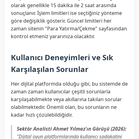
olarak genellikle 15 dakika ile 2 saat arasında
sonuçlanır. İşlem limitleri ise seçtiğiniz yönteme
göre değişiklik gösterir. Güncel limitleri her
zaman sitenin "Para Yatırma/Çekme" sayfasından
kontrol etmeniz yararınıza olacaktır.
Kullanıcı Deneyimleri ve Sık
Karşılaşılan Sorunlar
Her dijital platformda olduğu gibi, bu sistemde de
zaman zaman kullanıcılar çeşitli sorunlarla
karşılaşabilmekte veya akıllarına takılan sorular
olabilmektedir. Önemli olan, bu sorunların ne
kadar hızlı çözülebildiğidir.
Sektör Analisti Ahmet Yılmaz'ın Görüşü (2026):
"Dijital oyun platformlarında kullanıcı sadakatini