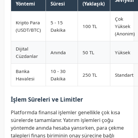
Seviyesi
Yöntemi
Süresi
(Yaklaşık)
Çok
Kripto Para
5 - 15
100 TL
Yüksek
(USDT/BTC)
Dakika
(Anonim)
Dijital
Anında
50 TL
Yüksek
Cüzdanlar
Banka
10 - 30
250 TL
Standart
Havalesi
Dakika
İşlem Süreleri ve Limitler
Platformda finansal işlemler genellikle çok kısa
sürelerde tamamlanır. Yatırım işlemleri çoğu
yöntemde anında hesaba yansırken, para çekme
talepleri finans biriminin onay sürecine bağlı