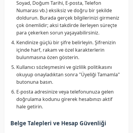
Soyad, Doğum Tarihi, E-posta, Telefon
Numarası vb.) eksiksiz ve doğru bir şekilde
doldurun. Burada gerçek bilgilerinizi girmeniz
çok önemlidir; aksi takdirde ilerleyen süreçte
para çekerken sorun yaşayabilirsiniz.
Kendinize güçlü bir şifre belirleyin. Şifrenizin
içinde harf, rakam ve özel karakterlerin
bulunmasına özen gösterin.
Kullanıcı sözleşmesini ve gizlilik politikasını
okuyup onayladıktan sonra "Üyeliği Tamamla"
butonuna basın.
E-posta adresinize veya telefonunuza gelen
doğrulama kodunu girerek hesabınızı aktif
hale getirin.
Belge Talepleri ve Hesap Güvenliği