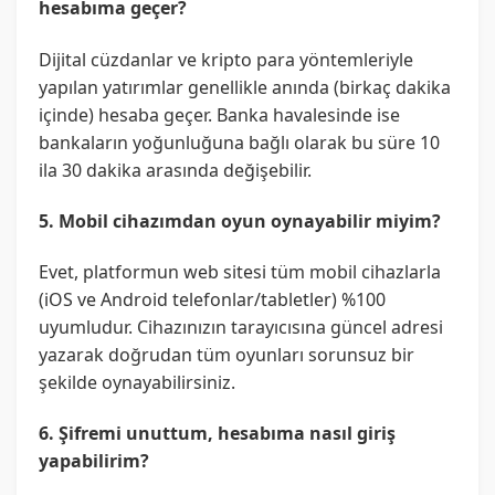
hesabıma geçer?
Dijital cüzdanlar ve kripto para yöntemleriyle
yapılan yatırımlar genellikle anında (birkaç dakika
içinde) hesaba geçer. Banka havalesinde ise
bankaların yoğunluğuna bağlı olarak bu süre 10
ila 30 dakika arasında değişebilir.
5. Mobil cihazımdan oyun oynayabilir miyim?
Evet, platformun web sitesi tüm mobil cihazlarla
(iOS ve Android telefonlar/tabletler) %100
uyumludur. Cihazınızın tarayıcısına güncel adresi
yazarak doğrudan tüm oyunları sorunsuz bir
şekilde oynayabilirsiniz.
6. Şifremi unuttum, hesabıma nasıl giriş
yapabilirim?