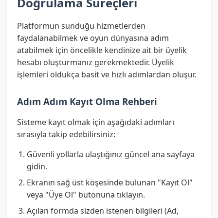
Doğrulama Süreçleri
Platformun sunduğu hizmetlerden
faydalanabilmek ve oyun dünyasına adım
atabilmek için öncelikle kendinize ait bir üyelik
hesabı oluşturmanız gerekmektedir. Üyelik
işlemleri oldukça basit ve hızlı adımlardan oluşur.
Adım Adım Kayıt Olma Rehberi
Sisteme kayıt olmak için aşağıdaki adımları
sırasıyla takip edebilirsiniz:
Güvenli yollarla ulaştığınız güncel ana sayfaya
gidin.
Ekranın sağ üst köşesinde bulunan "Kayıt Ol"
veya "Üye Ol" butonuna tıklayın.
Açılan formda sizden istenen bilgileri (Ad,