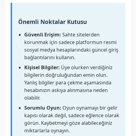
Önemli Noktalar Kutusu
Güvenli Erişim:
Sahte sitelerden
korunmak için sadece platformun resmi
sosyal medya hesaplarındaki güncel giriş
bağlantılarını kullanın.
Kişisel Bilgiler:
Üye olurken verdiğiniz
bilgilerin doğruluğundan emin olun.
Yanlış bilgiler para çekme aşamasında
hesabınızın askıya alınmasına neden
olabilir.
Sorumlu Oyun:
Oyun oynamayı bir gelir
kapısı olarak değil, sadece eğlence olarak
görün. Kaybetmeyi göze alabileceğiniz
miktarlarla oynayın.