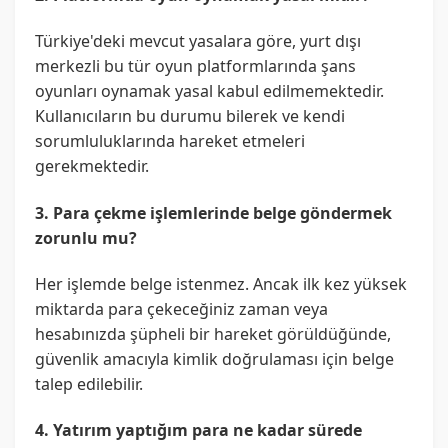
Türkiye'deki mevcut yasalara göre, yurt dışı
merkezli bu tür oyun platformlarında şans
oyunları oynamak yasal kabul edilmemektedir.
Kullanıcıların bu durumu bilerek ve kendi
sorumluluklarında hareket etmeleri
gerekmektedir.
3. Para çekme işlemlerinde belge göndermek
zorunlu mu?
Her işlemde belge istenmez. Ancak ilk kez yüksek
miktarda para çekeceğiniz zaman veya
hesabınızda şüpheli bir hareket görüldüğünde,
güvenlik amacıyla kimlik doğrulaması için belge
talep edilebilir.
4. Yatırım yaptığım para ne kadar sürede