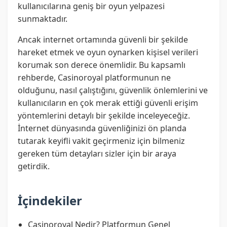
kullanıcılarına geniş bir oyun yelpazesi
sunmaktadır.
Ancak internet ortamında güvenli bir şekilde
hareket etmek ve oyun oynarken kişisel verileri
korumak son derece önemlidir. Bu kapsamlı
rehberde, Casinoroyal platformunun ne
olduğunu, nasıl çalıştığını, güvenlik önlemlerini ve
kullanıcıların en çok merak ettiği güvenli erişim
yöntemlerini detaylı bir şekilde inceleyeceğiz.
İnternet dünyasında güvenliğinizi ön planda
tutarak keyifli vakit geçirmeniz için bilmeniz
gereken tüm detayları sizler için bir araya
getirdik.
İçindekiler
Casinoroyal Nedir? Platformun Genel