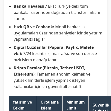
Banka Havalesi / EFT:
Türkiye'deki tüm
bankalar üzerinden doğrudan transfer imkanı
sunar.
Hızlı QR ve Cepbank:
Mobil bankacılık
uygulamaları üzerinden saniyeler içinde yatırım
yapmanızı sağlar.
Dijital Cüzdanlar (Papara, Payfix, Mefete
vb.):
7/24 kesintisiz, masrafsız ve son derece
hızlı işlem olanağı tanır.
Kripto Paralar (Bitcoin, Tether USDT,
Ethereum):
Tamamen anonim kalmak ve
yüksek limitlerle işlem yapmak isteyen
kullanıcılar için en güvenli alternatiftir.
Yatırım ve
Ortalama
Minimum
Güvenlik
Çekim
İşlem
Limit