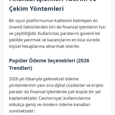
Çekim Yöntemleri
Bir oyun platformunun kalitesini belirleyen en
önemli faktörlerden biri de finansal işlemlerin hızı
ve çeşitliliğidir. Kullanıcılar, paralarını güvenli bir
şekilde yatırmak ve kazançlarını en kısa sürede
kişisel hesaplarına aktarmak isterler.
Popüler Ödeme Seçenekleri (2026
Trendleri)
2026 yılı itibarıyla geleneksel ödeme
yöntemlerinin yanı sıra dijital cüzdanlar ve kripto
paralar da finansal işlemlerde çok büyük bir yer
kaplamaktadır. Casinoroyal, kullanıcılarına
oldukça geniş ve modern ödeme kanalları
sunmaktadır: