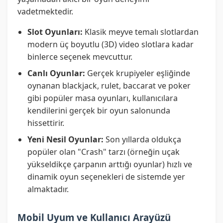
vadetmektedir.
Slot Oyunları:
Klasik meyve temalı slotlardan
modern üç boyutlu (3D) video slotlara kadar
binlerce seçenek mevcuttur.
Canlı Oyunlar:
Gerçek krupiyeler eşliğinde
oynanan blackjack, rulet, baccarat ve poker
gibi popüler masa oyunları, kullanıcılara
kendilerini gerçek bir oyun salonunda
hissettirir.
Yeni Nesil Oyunlar:
Son yıllarda oldukça
popüler olan "Crash" tarzı (örneğin uçak
yükseldikçe çarpanın arttığı oyunlar) hızlı ve
dinamik oyun seçenekleri de sistemde yer
almaktadır.
Mobil Uyum ve Kullanıcı Arayüzü