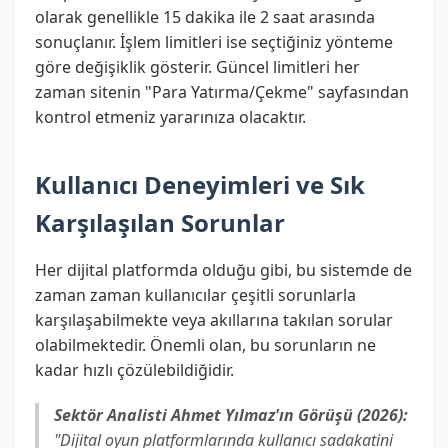
olarak genellikle 15 dakika ile 2 saat arasında
sonuçlanır. İşlem limitleri ise seçtiğiniz yönteme
göre değişiklik gösterir. Güncel limitleri her
zaman sitenin "Para Yatırma/Çekme" sayfasından
kontrol etmeniz yararınıza olacaktır.
Kullanıcı Deneyimleri ve Sık
Karşılaşılan Sorunlar
Her dijital platformda olduğu gibi, bu sistemde de
zaman zaman kullanıcılar çeşitli sorunlarla
karşılaşabilmekte veya akıllarına takılan sorular
olabilmektedir. Önemli olan, bu sorunların ne
kadar hızlı çözülebildiğidir.
Sektör Analisti Ahmet Yılmaz'ın Görüşü (2026):
"Dijital oyun platformlarında kullanıcı sadakatini