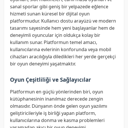
sanal sporlar gibi geniş bir yelpazede eğlence
hizmeti sunan küresel bir dijital oyun
platformudur. Kullanıcı dostu arayüzü ve modern
tasarımı sayesinde hem yeni başlayanlar hem de
deneyimli oyuncular için oldukça kolay bir
kullanım sunar. Platformun temel amacı,
kullanıcılarına evlerinin konforunda veya mobil
cihazları aracılığıyla diledikleri her yerde gerçekçi
bir oyun deneyimi yaşatmaktır.
Oyun Çeşitliliği ve Sağlayıcılar
Platformun en güçlü yönlerinden biri, oyun
kütüphanesinin inanılmaz derecede zengin
olmasıdır. Dünyanın önde gelen oyun yazılımı
geliştiricileriyle iş birliği yapan platform,
kullanıcılarına donma ve kasma problemleri
yaşamadan akıcı bir oyun deneyimi