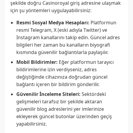
şekilde doğru Casinoroyal giriş adresine ulaşmak
için şu yöntemleri uygulayabilirsiniz:
Resmi Sosyal Medya Hesapları:
Platformun
resmi Telegram, X (eski adıyla Twitter) ve
Instagram kanallarını takip edin. Güncel adres
bilgileri her zaman bu kanalların biyografi
kısmında güvenilir bağlantılarla paylaşılır.
Mobil Bildirimler:
Eğer platformun tarayıcı
bildirimlerine izin verdiyseniz, adres
değiştiğinde cihazınıza doğrudan güncel
bağlantı içeren bir bildirim gönderilir.
Güvenilir İnceleme Siteleri:
Sektördeki
gelişmeleri tarafsız bir şekilde aktaran
güvenilir blog adreslerini yer imlerinize
ekleyerek güncel butonlar üzerinden geçiş
yapabilirsiniz.