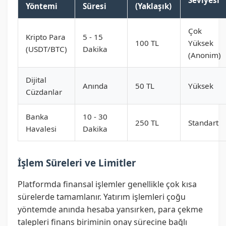
Seviyesi
Yöntemi
Süresi
(Yaklaşık)
Çok
Kripto Para
5 - 15
100 TL
Yüksek
(USDT/BTC)
Dakika
(Anonim)
Dijital
Anında
50 TL
Yüksek
Cüzdanlar
Banka
10 - 30
250 TL
Standart
Havalesi
Dakika
İşlem Süreleri ve Limitler
Platformda finansal işlemler genellikle çok kısa
sürelerde tamamlanır. Yatırım işlemleri çoğu
yöntemde anında hesaba yansırken, para çekme
talepleri finans biriminin onay sürecine bağlı