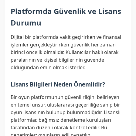
Platformda Güvenlik ve Lisans
Durumu
Dijital bir platformda vakit geçirirken ve finansal
işlemler gerçekleştirirken güvenlik her zaman
birinci öncelik olmalıdır. Kullanıcılar haklı olarak
paralarının ve kişisel bilgilerinin güvende
olduğundan emin olmak isterler.
Lisans Bilgileri Neden Önemlidir?
Bir oyun platformunun güvenilirliğini belirleyen
en temel unsur, uluslararası geçerliliğe sahip bir
oyun lisansının bulunup bulunmadığıdır. Lisanslı
platformlar, bağımsız denetleme kuruluşları
tarafından düzenli olarak kontrol edilir. Bu
denetimler; oyunların adil oynatılıp