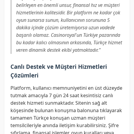
belirleyen en önemli unsur, finansal hız ve müşteri
hizmetlerinin kalitesidir. Bir platform ne kadar çok
oyun sunarsa sunun, kullanıcının sorununa 5
dakika içinde çözüm üretemiyorsa uzun vadede
başarılı olamaz. Casinoroyal'un Türkiye pazarında
bu kadar kalıcı olmasının arkasında, Türkçe hizmet
veren dinamik destek ekibi yatmaktadır."
Canlı Destek ve Müşteri Hizmetleri
Çözümleri
Platform, kullanıcı memnuniyetini en üst düzeyde
tutmak amacıyla 7 gün 24 saat kesintisiz canlı
destek hizmeti sunmaktadır. Sitenin sağ alt
köşesinde bulunan konuşma balonuna tıklayarak
tamamen Türkçe konuşan uzman müşteri
temsilcileriyle anında iletişim kurabilirsiniz. Şifre
sıfırlama, finansal işlemler, oyun kuralları veya