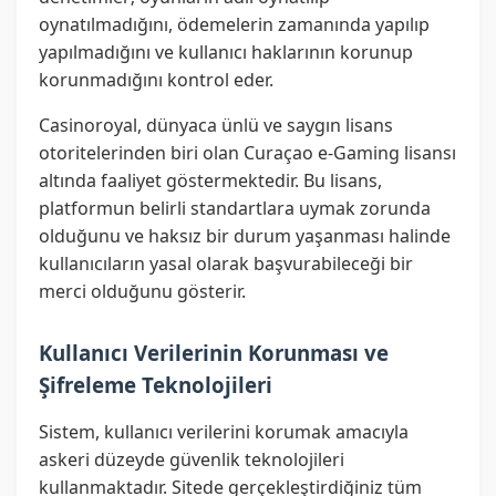
oynatılmadığını, ödemelerin zamanında yapılıp
yapılmadığını ve kullanıcı haklarının korunup
korunmadığını kontrol eder.
Casinoroyal, dünyaca ünlü ve saygın lisans
otoritelerinden biri olan Curaçao e-Gaming lisansı
altında faaliyet göstermektedir. Bu lisans,
platformun belirli standartlara uymak zorunda
olduğunu ve haksız bir durum yaşanması halinde
kullanıcıların yasal olarak başvurabileceği bir
merci olduğunu gösterir.
Kullanıcı Verilerinin Korunması ve
Şifreleme Teknolojileri
Sistem, kullanıcı verilerini korumak amacıyla
askeri düzeyde güvenlik teknolojileri
kullanmaktadır. Sitede gerçekleştirdiğiniz tüm