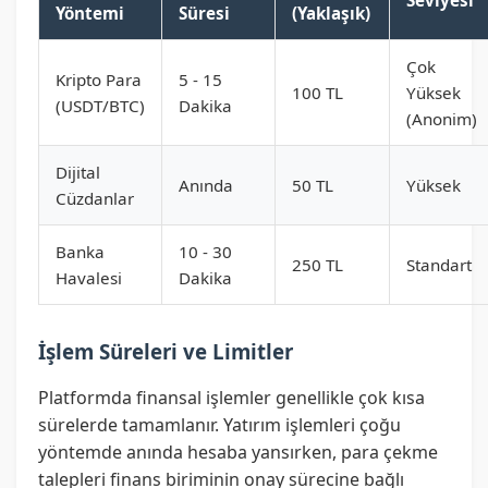
Seviyesi
Yöntemi
Süresi
(Yaklaşık)
Çok
Kripto Para
5 - 15
100 TL
Yüksek
(USDT/BTC)
Dakika
(Anonim)
Dijital
Anında
50 TL
Yüksek
Cüzdanlar
Banka
10 - 30
250 TL
Standart
Havalesi
Dakika
İşlem Süreleri ve Limitler
Platformda finansal işlemler genellikle çok kısa
sürelerde tamamlanır. Yatırım işlemleri çoğu
yöntemde anında hesaba yansırken, para çekme
talepleri finans biriminin onay sürecine bağlı