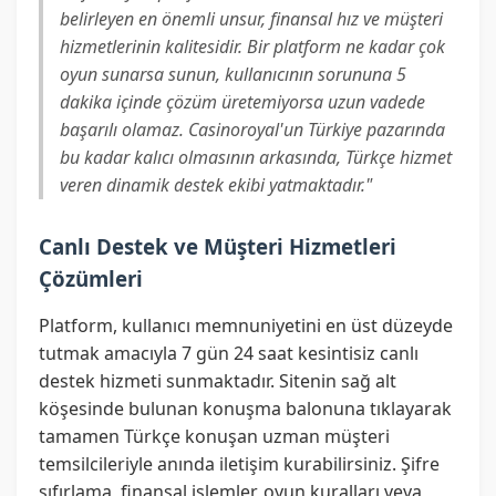
belirleyen en önemli unsur, finansal hız ve müşteri
hizmetlerinin kalitesidir. Bir platform ne kadar çok
oyun sunarsa sunun, kullanıcının sorununa 5
dakika içinde çözüm üretemiyorsa uzun vadede
başarılı olamaz. Casinoroyal'un Türkiye pazarında
bu kadar kalıcı olmasının arkasında, Türkçe hizmet
veren dinamik destek ekibi yatmaktadır."
Canlı Destek ve Müşteri Hizmetleri
Çözümleri
Platform, kullanıcı memnuniyetini en üst düzeyde
tutmak amacıyla 7 gün 24 saat kesintisiz canlı
destek hizmeti sunmaktadır. Sitenin sağ alt
köşesinde bulunan konuşma balonuna tıklayarak
tamamen Türkçe konuşan uzman müşteri
temsilcileriyle anında iletişim kurabilirsiniz. Şifre
sıfırlama, finansal işlemler, oyun kuralları veya