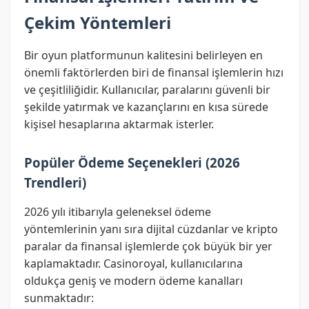
Çekim Yöntemleri
Bir oyun platformunun kalitesini belirleyen en
önemli faktörlerden biri de finansal işlemlerin hızı
ve çeşitliliğidir. Kullanıcılar, paralarını güvenli bir
şekilde yatırmak ve kazançlarını en kısa sürede
kişisel hesaplarına aktarmak isterler.
Popüler Ödeme Seçenekleri (2026
Trendleri)
2026 yılı itibarıyla geleneksel ödeme
yöntemlerinin yanı sıra dijital cüzdanlar ve kripto
paralar da finansal işlemlerde çok büyük bir yer
kaplamaktadır. Casinoroyal, kullanıcılarına
oldukça geniş ve modern ödeme kanalları
sunmaktadır: