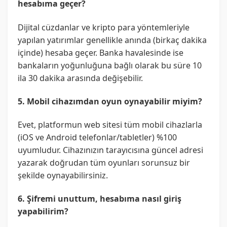
hesabıma geçer?
Dijital cüzdanlar ve kripto para yöntemleriyle
yapılan yatırımlar genellikle anında (birkaç dakika
içinde) hesaba geçer. Banka havalesinde ise
bankaların yoğunluğuna bağlı olarak bu süre 10
ila 30 dakika arasında değişebilir.
5. Mobil cihazımdan oyun oynayabilir miyim?
Evet, platformun web sitesi tüm mobil cihazlarla
(iOS ve Android telefonlar/tabletler) %100
uyumludur. Cihazınızın tarayıcısına güncel adresi
yazarak doğrudan tüm oyunları sorunsuz bir
şekilde oynayabilirsiniz.
6. Şifremi unuttum, hesabıma nasıl giriş
yapabilirim?