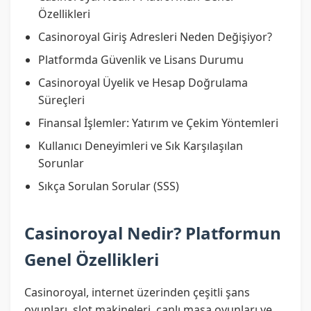
Özellikleri
Casinoroyal Giriş Adresleri Neden Değişiyor?
Platformda Güvenlik ve Lisans Durumu
Casinoroyal Üyelik ve Hesap Doğrulama
Süreçleri
Finansal İşlemler: Yatırım ve Çekim Yöntemleri
Kullanıcı Deneyimleri ve Sık Karşılaşılan
Sorunlar
Sıkça Sorulan Sorular (SSS)
Casinoroyal Nedir? Platformun
Genel Özellikleri
Casinoroyal, internet üzerinden çeşitli şans
oyunları, slot makineleri, canlı masa oyunları ve