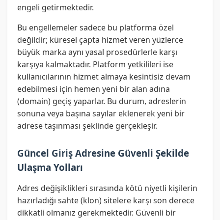
engeli getirmektedir.
Bu engellemeler sadece bu platforma özel
değildir; küresel çapta hizmet veren yüzlerce
büyük marka aynı yasal prosedürlerle karşı
karşıya kalmaktadır. Platform yetkilileri ise
kullanıcılarının hizmet almaya kesintisiz devam
edebilmesi için hemen yeni bir alan adına
(domain) geçiş yaparlar. Bu durum, adreslerin
sonuna veya başına sayılar eklenerek yeni bir
adrese taşınması şeklinde gerçekleşir.
Güncel Giriş Adresine Güvenli Şekilde
Ulaşma Yolları
Adres değişiklikleri sırasında kötü niyetli kişilerin
hazırladığı sahte (klon) sitelere karşı son derece
dikkatli olmanız gerekmektedir. Güvenli bir