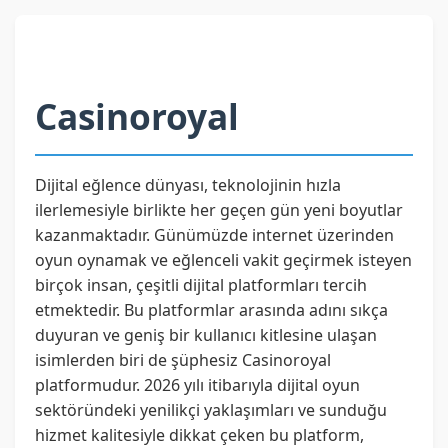
Casinoroyal
Dijital eğlence dünyası, teknolojinin hızla
ilerlemesiyle birlikte her geçen gün yeni boyutlar
kazanmaktadır. Günümüzde internet üzerinden
oyun oynamak ve eğlenceli vakit geçirmek isteyen
birçok insan, çeşitli dijital platformları tercih
etmektedir. Bu platformlar arasında adını sıkça
duyuran ve geniş bir kullanıcı kitlesine ulaşan
isimlerden biri de şüphesiz Casinoroyal
platformudur. 2026 yılı itibarıyla dijital oyun
sektöründeki yenilikçi yaklaşımları ve sunduğu
hizmet kalitesiyle dikkat çeken bu platform,