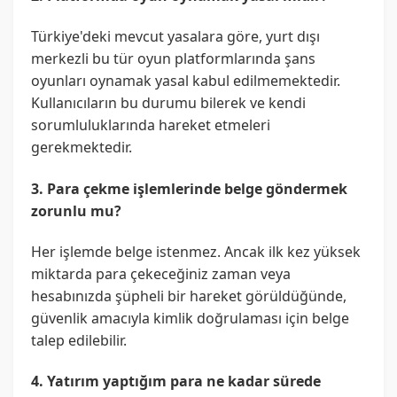
Türkiye'deki mevcut yasalara göre, yurt dışı
merkezli bu tür oyun platformlarında şans
oyunları oynamak yasal kabul edilmemektedir.
Kullanıcıların bu durumu bilerek ve kendi
sorumluluklarında hareket etmeleri
gerekmektedir.
3. Para çekme işlemlerinde belge göndermek
zorunlu mu?
Her işlemde belge istenmez. Ancak ilk kez yüksek
miktarda para çekeceğiniz zaman veya
hesabınızda şüpheli bir hareket görüldüğünde,
güvenlik amacıyla kimlik doğrulaması için belge
talep edilebilir.
4. Yatırım yaptığım para ne kadar sürede