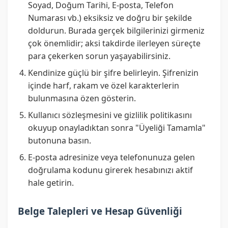
Soyad, Doğum Tarihi, E-posta, Telefon
Numarası vb.) eksiksiz ve doğru bir şekilde
doldurun. Burada gerçek bilgilerinizi girmeniz
çok önemlidir; aksi takdirde ilerleyen süreçte
para çekerken sorun yaşayabilirsiniz.
Kendinize güçlü bir şifre belirleyin. Şifrenizin
içinde harf, rakam ve özel karakterlerin
bulunmasına özen gösterin.
Kullanıcı sözleşmesini ve gizlilik politikasını
okuyup onayladıktan sonra "Üyeliği Tamamla"
butonuna basın.
E-posta adresinize veya telefonunuza gelen
doğrulama kodunu girerek hesabınızı aktif
hale getirin.
Belge Talepleri ve Hesap Güvenliği