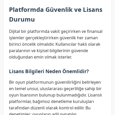
Platformda Güvenlik ve Lisans
Durumu
Dijital bir platformda vakit geçirirken ve finansal
işlemler gerçekleştirirken güvenlik her zaman
birinci öncelik olmalıdır. Kullanıcılar haklı olarak
paralarının ve kişisel bilgilerinin güvende
olduğundan emin olmak isterler.
Lisans Bilgileri Neden Önemlidir?
Bir oyun platformunun güvenilirliğini belirleyen
en temel unsur, uluslararası geçerliliğe sahip bir
oyun lisansının bulunup bulunmadığıdır. Lisanslı
platformlar, bağımsız denetleme kuruluşları
tarafından düzenli olarak kontrol edilir. Bu
denetimler; oyunların adil oynatılıp