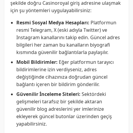
şekilde doğru Casinoroyal giriş adresine ulaşmak
için şu yöntemleri uygulayabilirsiniz:
Resmi Sosyal Medya Hesapları:
Platformun
resmi Telegram, X (eski adıyla Twitter) ve
Instagram kanallarını takip edin. Güncel adres
bilgileri her zaman bu kanalların biyografi
kısmında güvenilir bağlantılarla paylaşılır.
Mobil Bildirimler:
Eğer platformun tarayıcı
bildirimlerine izin verdiyseniz, adres
değiştiğinde cihazınıza doğrudan güncel
bağlantı içeren bir bildirim gönderilir.
Güvenilir İnceleme Siteleri:
Sektördeki
gelişmeleri tarafsız bir şekilde aktaran
güvenilir blog adreslerini yer imlerinize
ekleyerek güncel butonlar üzerinden geçiş
yapabilirsiniz.