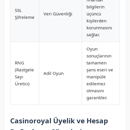
bilgilerin
SSL
Veri Güvenliği
üçüncü
Şifreleme
kişilerden
korunmasını
sağlar.
Oyun
sonuçlarının
RNG
tamamen
(Rastgele
şans eseri ve
Adil Oyun
Sayı
manipüle
Üretici)
edilemez
olmasını
garantiler.
Casinoroyal Üyelik ve Hesap