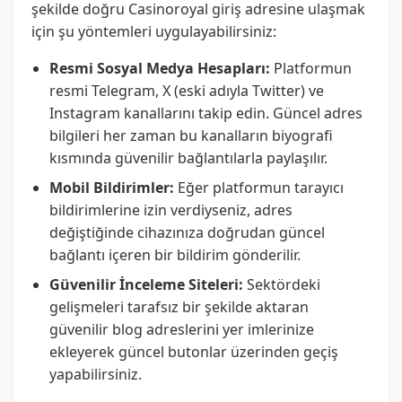
şekilde doğru Casinoroyal giriş adresine ulaşmak
için şu yöntemleri uygulayabilirsiniz:
Resmi Sosyal Medya Hesapları:
Platformun
resmi Telegram, X (eski adıyla Twitter) ve
Instagram kanallarını takip edin. Güncel adres
bilgileri her zaman bu kanalların biyografi
kısmında güvenilir bağlantılarla paylaşılır.
Mobil Bildirimler:
Eğer platformun tarayıcı
bildirimlerine izin verdiyseniz, adres
değiştiğinde cihazınıza doğrudan güncel
bağlantı içeren bir bildirim gönderilir.
Güvenilir İnceleme Siteleri:
Sektördeki
gelişmeleri tarafsız bir şekilde aktaran
güvenilir blog adreslerini yer imlerinize
ekleyerek güncel butonlar üzerinden geçiş
yapabilirsiniz.