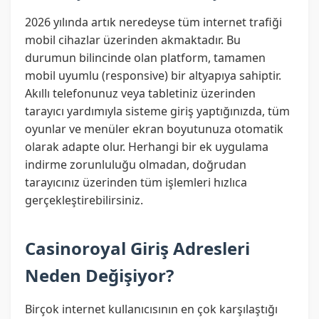
2026 yılında artık neredeyse tüm internet trafiği
mobil cihazlar üzerinden akmaktadır. Bu
durumun bilincinde olan platform, tamamen
mobil uyumlu (responsive) bir altyapıya sahiptir.
Akıllı telefonunuz veya tabletiniz üzerinden
tarayıcı yardımıyla sisteme giriş yaptığınızda, tüm
oyunlar ve menüler ekran boyutunuza otomatik
olarak adapte olur. Herhangi bir ek uygulama
indirme zorunluluğu olmadan, doğrudan
tarayıcınız üzerinden tüm işlemleri hızlıca
gerçekleştirebilirsiniz.
Casinoroyal Giriş Adresleri
Neden Değişiyor?
Birçok internet kullanıcısının en çok karşılaştığı