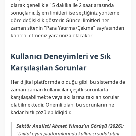
olarak genellikle 15 dakika ile 2 saat arasında
sonuçlanır. İşlem limitleri ise seçtiğiniz yönteme
göre değişiklik gösterir. Güncel limitleri her
zaman sitenin "Para Yatırma/Çekme" sayfasından
kontrol etmeniz yararınıza olacaktır.
Kullanıcı Deneyimleri ve Sık
Karşılaşılan Sorunlar
Her dijital platformda olduğu gibi, bu sistemde de
zaman zaman kullanıcılar çeşitli sorunlarla
karşılaşabilmekte veya akıllarına takılan sorular
olabilmektedir. Önemli olan, bu sorunların ne
kadar hızlı çözülebildiğidir.
Sektör Analisti Ahmet Yılmaz'ın Görüşü (2026):
"Dijital oyun platformlarında kullanıcı sadakatini