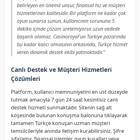
belirleyen en önemli unsur, finansal hız ve müşteri
hizmetlerinin kalitesidir. Bir platform ne kadar çok
oyun sunarsa sunun, kullanıcının sorununa 5
dakika içinde çözüm üretemiyorsa uzun vadede
başarılı olamaz. Casinoroyal'un Türkiye pazarında
bu kadar kalıcı olmasının arkasında, Türkçe hizmet
veren dinamik destek ekibi yatmaktadır."
Canlı Destek ve Müşteri Hizmetleri
Çözümleri
Platform, kullanıcı memnuniyetini en üst düzeyde
tutmak amacıyla 7 gün 24 saat kesintisiz canlı
destek hizmeti sunmaktadır. Sitenin sağ alt
köşesinde bulunan konuşma balonuna tıklayarak
tamamen Türkçe konuşan uzman müşteri
temsilcileriyle anında iletişim kurabilirsiniz. Şifre
sıfırlama, finansal işlemler, oyun kuralları veya