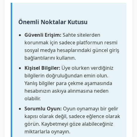
Önemli Noktalar Kutusu
Güvenli Erişim:
Sahte sitelerden
korunmak için sadece platformun resmi
sosyal medya hesaplarındaki güncel giriş
bağlantılarını kullanın.
Kişisel Bilgiler:
Üye olurken verdiğiniz
bilgilerin doğruluğundan emin olun.
Yanlış bilgiler para çekme aşamasında
hesabınızın askıya alınmasına neden
olabilir.
Sorumlu Oyun:
Oyun oynamayı bir gelir
kapısı olarak değil, sadece eğlence olarak
görün. Kaybetmeyi göze alabileceğiniz
miktarlarla oynayın.