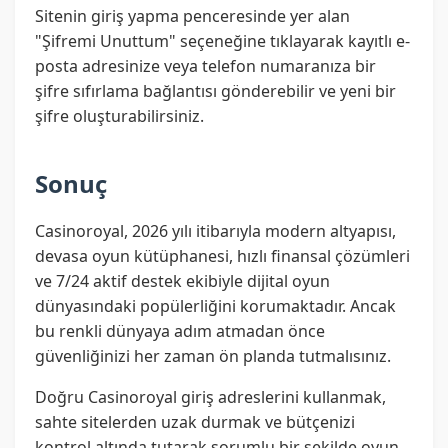
Sitenin giriş yapma penceresinde yer alan
"Şifremi Unuttum" seçeneğine tıklayarak kayıtlı e-
posta adresinize veya telefon numaranıza bir
şifre sıfırlama bağlantısı gönderebilir ve yeni bir
şifre oluşturabilirsiniz.
Sonuç
Casinoroyal, 2026 yılı itibarıyla modern altyapısı,
devasa oyun kütüphanesi, hızlı finansal çözümleri
ve 7/24 aktif destek ekibiyle dijital oyun
dünyasındaki popülerliğini korumaktadır. Ancak
bu renkli dünyaya adım atmadan önce
güvenliğinizi her zaman ön planda tutmalısınız.
Doğru Casinoroyal giriş adreslerini kullanmak,
sahte sitelerden uzak durmak ve bütçenizi
kontrol altında tutarak sorumlu bir şekilde oyun