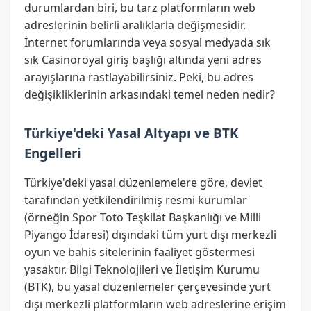
durumlardan biri, bu tarz platformların web
adreslerinin belirli aralıklarla değişmesidir.
İnternet forumlarında veya sosyal medyada sık
sık Casinoroyal giriş başlığı altında yeni adres
arayışlarına rastlayabilirsiniz. Peki, bu adres
değişikliklerinin arkasındaki temel neden nedir?
Türkiye'deki Yasal Altyapı ve BTK
Engelleri
Türkiye'deki yasal düzenlemelere göre, devlet
tarafından yetkilendirilmiş resmi kurumlar
(örneğin Spor Toto Teşkilat Başkanlığı ve Milli
Piyango İdaresi) dışındaki tüm yurt dışı merkezli
oyun ve bahis sitelerinin faaliyet göstermesi
yasaktır. Bilgi Teknolojileri ve İletişim Kurumu
(BTK), bu yasal düzenlemeler çerçevesinde yurt
dışı merkezli platformların web adreslerine erişim