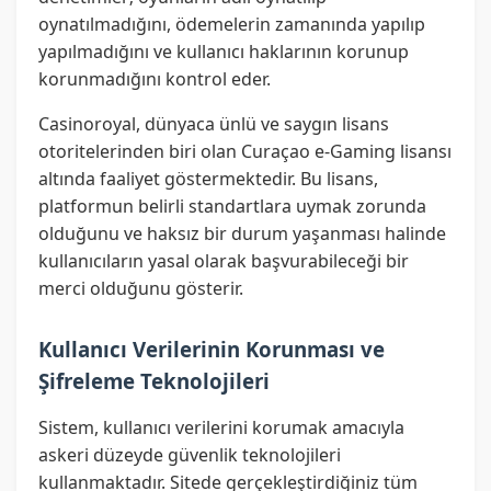
oynatılmadığını, ödemelerin zamanında yapılıp
yapılmadığını ve kullanıcı haklarının korunup
korunmadığını kontrol eder.
Casinoroyal, dünyaca ünlü ve saygın lisans
otoritelerinden biri olan Curaçao e-Gaming lisansı
altında faaliyet göstermektedir. Bu lisans,
platformun belirli standartlara uymak zorunda
olduğunu ve haksız bir durum yaşanması halinde
kullanıcıların yasal olarak başvurabileceği bir
merci olduğunu gösterir.
Kullanıcı Verilerinin Korunması ve
Şifreleme Teknolojileri
Sistem, kullanıcı verilerini korumak amacıyla
askeri düzeyde güvenlik teknolojileri
kullanmaktadır. Sitede gerçekleştirdiğiniz tüm