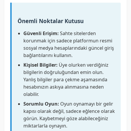
Önemli Noktalar Kutusu
Güvenli Erişim:
Sahte sitelerden
korunmak için sadece platformun resmi
sosyal medya hesaplarındaki güncel giriş
bağlantılarını kullanın.
Kişisel Bilgiler:
Üye olurken verdiğiniz
bilgilerin doğruluğundan emin olun.
Yanlış bilgiler para çekme aşamasında
hesabınızın askıya alınmasına neden
olabilir.
Sorumlu Oyun:
Oyun oynamayı bir gelir
kapısı olarak değil, sadece eğlence olarak
görün. Kaybetmeyi göze alabileceğiniz
miktarlarla oynayın.