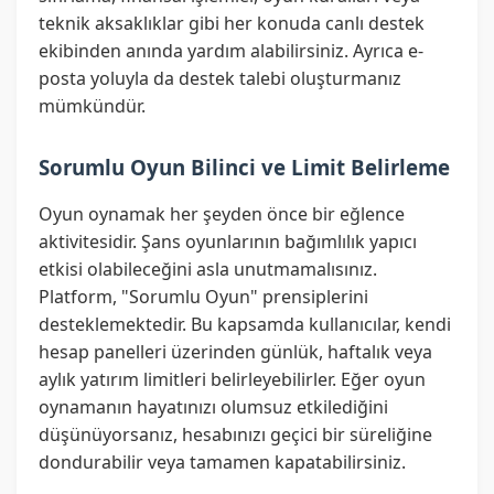
teknik aksaklıklar gibi her konuda canlı destek
ekibinden anında yardım alabilirsiniz. Ayrıca e-
posta yoluyla da destek talebi oluşturmanız
mümkündür.
Sorumlu Oyun Bilinci ve Limit Belirleme
Oyun oynamak her şeyden önce bir eğlence
aktivitesidir. Şans oyunlarının bağımlılık yapıcı
etkisi olabileceğini asla unutmamalısınız.
Platform, "Sorumlu Oyun" prensiplerini
desteklemektedir. Bu kapsamda kullanıcılar, kendi
hesap panelleri üzerinden günlük, haftalık veya
aylık yatırım limitleri belirleyebilirler. Eğer oyun
oynamanın hayatınızı olumsuz etkilediğini
düşünüyorsanız, hesabınızı geçici bir süreliğine
dondurabilir veya tamamen kapatabilirsiniz.