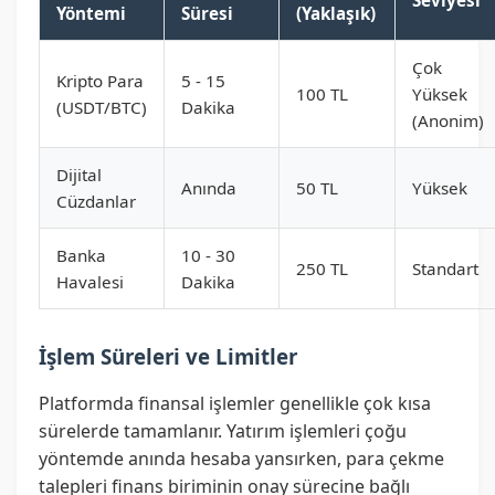
Seviyesi
Yöntemi
Süresi
(Yaklaşık)
Çok
Kripto Para
5 - 15
100 TL
Yüksek
(USDT/BTC)
Dakika
(Anonim)
Dijital
Anında
50 TL
Yüksek
Cüzdanlar
Banka
10 - 30
250 TL
Standart
Havalesi
Dakika
İşlem Süreleri ve Limitler
Platformda finansal işlemler genellikle çok kısa
sürelerde tamamlanır. Yatırım işlemleri çoğu
yöntemde anında hesaba yansırken, para çekme
talepleri finans biriminin onay sürecine bağlı