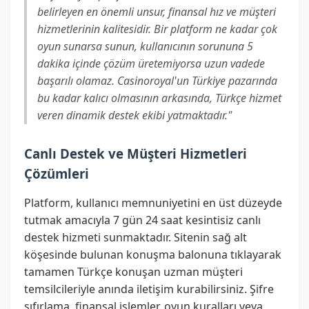
belirleyen en önemli unsur, finansal hız ve müşteri
hizmetlerinin kalitesidir. Bir platform ne kadar çok
oyun sunarsa sunun, kullanıcının sorununa 5
dakika içinde çözüm üretemiyorsa uzun vadede
başarılı olamaz. Casinoroyal'un Türkiye pazarında
bu kadar kalıcı olmasının arkasında, Türkçe hizmet
veren dinamik destek ekibi yatmaktadır."
Canlı Destek ve Müşteri Hizmetleri
Çözümleri
Platform, kullanıcı memnuniyetini en üst düzeyde
tutmak amacıyla 7 gün 24 saat kesintisiz canlı
destek hizmeti sunmaktadır. Sitenin sağ alt
köşesinde bulunan konuşma balonuna tıklayarak
tamamen Türkçe konuşan uzman müşteri
temsilcileriyle anında iletişim kurabilirsiniz. Şifre
sıfırlama, finansal işlemler, oyun kuralları veya