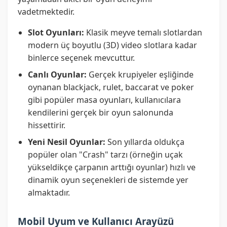
vadetmektedir.
Slot Oyunları:
Klasik meyve temalı slotlardan
modern üç boyutlu (3D) video slotlara kadar
binlerce seçenek mevcuttur.
Canlı Oyunlar:
Gerçek krupiyeler eşliğinde
oynanan blackjack, rulet, baccarat ve poker
gibi popüler masa oyunları, kullanıcılara
kendilerini gerçek bir oyun salonunda
hissettirir.
Yeni Nesil Oyunlar:
Son yıllarda oldukça
popüler olan "Crash" tarzı (örneğin uçak
yükseldikçe çarpanın arttığı oyunlar) hızlı ve
dinamik oyun seçenekleri de sistemde yer
almaktadır.
Mobil Uyum ve Kullanıcı Arayüzü