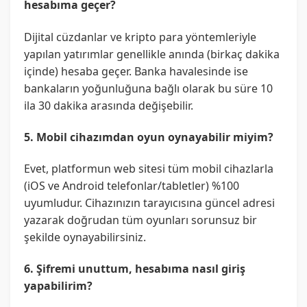
hesabıma geçer?
Dijital cüzdanlar ve kripto para yöntemleriyle
yapılan yatırımlar genellikle anında (birkaç dakika
içinde) hesaba geçer. Banka havalesinde ise
bankaların yoğunluğuna bağlı olarak bu süre 10
ila 30 dakika arasında değişebilir.
5. Mobil cihazımdan oyun oynayabilir miyim?
Evet, platformun web sitesi tüm mobil cihazlarla
(iOS ve Android telefonlar/tabletler) %100
uyumludur. Cihazınızın tarayıcısına güncel adresi
yazarak doğrudan tüm oyunları sorunsuz bir
şekilde oynayabilirsiniz.
6. Şifremi unuttum, hesabıma nasıl giriş
yapabilirim?