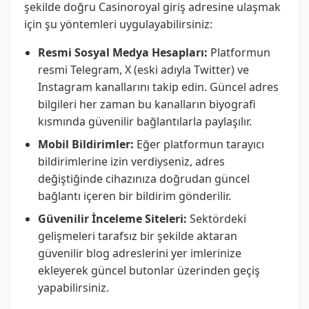
şekilde doğru Casinoroyal giriş adresine ulaşmak
için şu yöntemleri uygulayabilirsiniz:
Resmi Sosyal Medya Hesapları:
Platformun
resmi Telegram, X (eski adıyla Twitter) ve
Instagram kanallarını takip edin. Güncel adres
bilgileri her zaman bu kanalların biyografi
kısmında güvenilir bağlantılarla paylaşılır.
Mobil Bildirimler:
Eğer platformun tarayıcı
bildirimlerine izin verdiyseniz, adres
değiştiğinde cihazınıza doğrudan güncel
bağlantı içeren bir bildirim gönderilir.
Güvenilir İnceleme Siteleri:
Sektördeki
gelişmeleri tarafsız bir şekilde aktaran
güvenilir blog adreslerini yer imlerinize
ekleyerek güncel butonlar üzerinden geçiş
yapabilirsiniz.