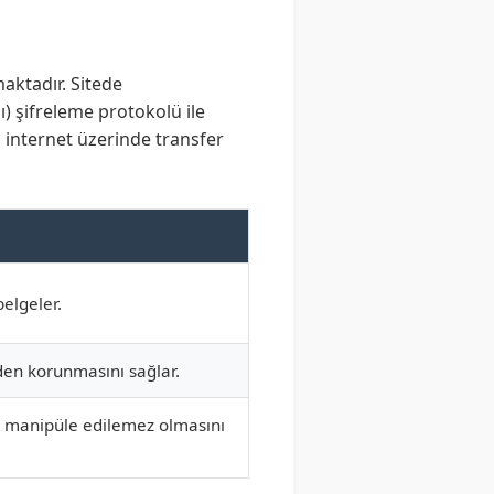
aktadır. Sitede
ı) şifreleme protokolü ile
iz internet üzerinde transfer
belgeler.
erden korunmasını sağlar.
 manipüle edilemez olmasını