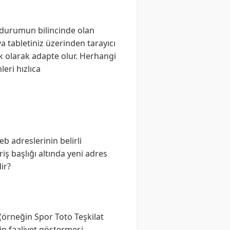
u durumun bilincinde olan
a tabletiniz üzerinden tarayıcı
k olarak adapte olur. Herhangi
eri hızlıca
b adreslerinin belirli
iş başlığı altında yeni adres
ir?
(örneğin Spor Toto Teşkilat
nin faaliyet göstermesi