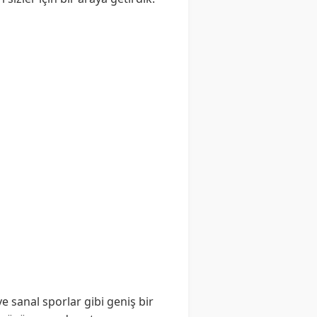
e sanal sporlar gibi geniş bir