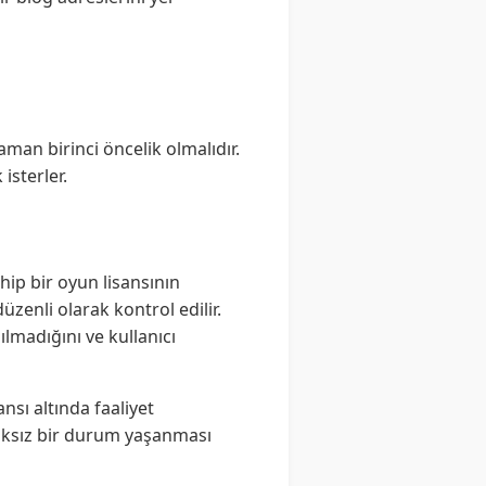
aman birinci öncelik olmalıdır.
isterler.
hip bir oyun lisansının
zenli olarak kontrol edilir.
lmadığını ve kullanıcı
nsı altında faaliyet
aksız bir durum yaşanması