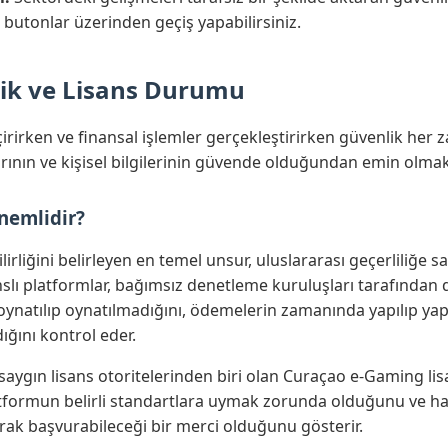
 butonlar üzerinden geçiş yapabilirsiniz.
ik ve Lisans Durumu
çirirken ve finansal işlemler gerçekleştirirken güvenlik her z
arının ve kişisel bilgilerinin güvende olduğundan emin olmak 
Önemlidir?
rliğini belirleyen en temel unsur, uluslararası geçerliliğe sa
lı platformlar, bağımsız denetleme kuruluşları tarafından dü
oynatılıp oynatılmadığını, ödemelerin zamanında yapılıp yapı
ğını kontrol eder.
aygın lisans otoritelerinden biri olan Curaçao e-Gaming lisa
latformun belirli standartlara uymak zorunda olduğunu ve h
larak başvurabileceği bir merci olduğunu gösterir.