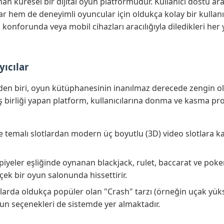
an küresel bir dijital oyun platformudur. Kullanıcı dostu a
r hem de deneyimli oyuncular için oldukça kolay bir kulla
n konforunda veya mobil cihazları aracılığıyla diledikleri he
yıcılar
den biri, oyun kütüphanesinin inanılmaz derecede zengin o
le iş birliği yapan platform, kullanıcılarına donma ve kasma p
.
 temalı slotlardan modern üç boyutlu (3D) video slotlara k
iyeler eşliğinde oynanan blackjack, rulet, baccarat ve poke
rçek bir oyun salonunda hissettirir.
larda oldukça popüler olan "Crash" tarzı (örneğin uçak yüks
yun seçenekleri de sistemde yer almaktadır.