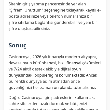
Sitenin giriş yapma penceresinde yer alan
"Şifremi Unuttum" seçeneğine tıklayarak kayıtlı e-
posta adresinize veya telefon numaranıza bir
şifre sıfırlama bağlantısı gönderebilir ve yeni bir
şifre oluşturabilirsiniz.
Sonuç
Casinoroyal, 2026 yılı itibarıyla modern altyapısı,
devasa oyun kütüphanesi, hızlı finansal çözümleri
ve 7/24 aktif destek ekibiyle dijital oyun
dünyasındaki popülerliğini korumaktadır. Ancak
bu renkli dünyaya adım atmadan önce
güvenliğinizi her zaman ön planda tutmalısınız.
Doğru Casinoroyal giriş adreslerini kullanmak,
sahte sitelerden uzak durmak ve bütçenizi
kontrol altında tutarak sorumlu bir şekilde oyun