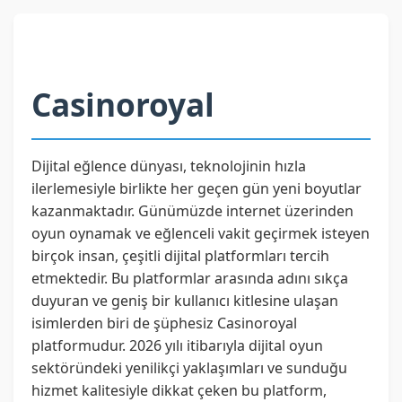
Casinoroyal
Dijital eğlence dünyası, teknolojinin hızla
ilerlemesiyle birlikte her geçen gün yeni boyutlar
kazanmaktadır. Günümüzde internet üzerinden
oyun oynamak ve eğlenceli vakit geçirmek isteyen
birçok insan, çeşitli dijital platformları tercih
etmektedir. Bu platformlar arasında adını sıkça
duyuran ve geniş bir kullanıcı kitlesine ulaşan
isimlerden biri de şüphesiz Casinoroyal
platformudur. 2026 yılı itibarıyla dijital oyun
sektöründeki yenilikçi yaklaşımları ve sunduğu
hizmet kalitesiyle dikkat çeken bu platform,