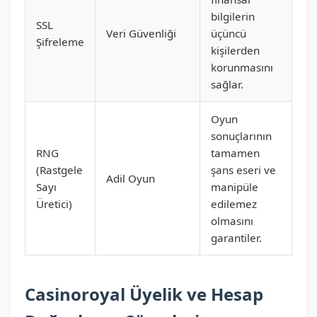
bilgilerin
SSL
Veri Güvenliği
üçüncü
Şifreleme
kişilerden
korunmasını
sağlar.
Oyun
sonuçlarının
RNG
tamamen
(Rastgele
şans eseri ve
Adil Oyun
Sayı
manipüle
Üretici)
edilemez
olmasını
garantiler.
Casinoroyal Üyelik ve Hesap