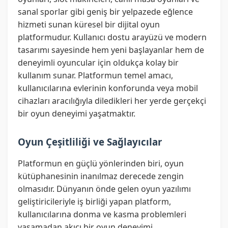
sanal sporlar gibi geniş bir yelpazede eğlence
hizmeti sunan küresel bir dijital oyun
platformudur. Kullanıcı dostu arayüzü ve modern
tasarımı sayesinde hem yeni başlayanlar hem de
deneyimli oyuncular için oldukça kolay bir
kullanım sunar. Platformun temel amacı,
kullanıcılarına evlerinin konforunda veya mobil
cihazları aracılığıyla diledikleri her yerde gerçekçi
bir oyun deneyimi yaşatmaktır.
Oyun Çeşitliliği ve Sağlayıcılar
Platformun en güçlü yönlerinden biri, oyun
kütüphanesinin inanılmaz derecede zengin
olmasıdır. Dünyanın önde gelen oyun yazılımı
geliştiricileriyle iş birliği yapan platform,
kullanıcılarına donma ve kasma problemleri
yaşamadan akıcı bir oyun deneyimi