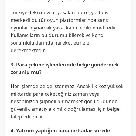
Türkiye'deki mevcut yasalara göre, yurt dışı
merkezli bu tür oyun platformlarında şans
oyunları oynamak yasal kabul edilmemektedir.
Kullanıcıların bu durumu bilerek ve kendi
sorumluluklarında hareket etmeleri
gerekmektedir.
3. Para çekme işlemlerinde belge göndermek
zorunlu mu?
Her işlemde belge istenmez. Ancak ilk kez yüksek
miktarda para çekeceğiniz zaman veya
hesabınızda şüpheli bir hareket görüldüğünde,
güvenlik amacıyla kimlik doğrulaması için belge
talep edilebilir.
4. Yatırım yaptığım para ne kadar sürede