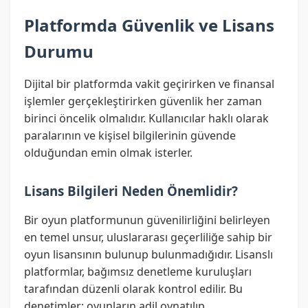
Platformda Güvenlik ve Lisans
Durumu
Dijital bir platformda vakit geçirirken ve finansal
işlemler gerçekleştirirken güvenlik her zaman
birinci öncelik olmalıdır. Kullanıcılar haklı olarak
paralarının ve kişisel bilgilerinin güvende
olduğundan emin olmak isterler.
Lisans Bilgileri Neden Önemlidir?
Bir oyun platformunun güvenilirliğini belirleyen
en temel unsur, uluslararası geçerliliğe sahip bir
oyun lisansının bulunup bulunmadığıdır. Lisanslı
platformlar, bağımsız denetleme kuruluşları
tarafından düzenli olarak kontrol edilir. Bu
denetimler; oyunların adil oynatılıp