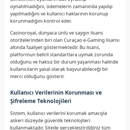
oynatılmadığını, ödemelerin zamanında yapılıp
yapılmadığını ve kullanıcı haklarının korunup
korunmadığını kontrol eder.
Casinoroyal, dünyaca ünlü ve saygın lisans
otoritelerinden biri olan Curaçao e-Gaming lisansı
altında faaliyet göstermektedir. Bu lisans,
platformun belirli standartlara uymak zorunda
olduğunu ve haksız bir durum yaşanması halinde
kullanıcıların yasal olarak başvurabileceği bir
merci olduğunu gösterir.
Kullanıcı Verilerinin Korunması ve
Şifreleme Teknolojileri
Sistem, kullanıcı verilerini korumak amacıyla
askeri düzeyde güvenlik teknolojileri
kullanmaktadır. Sitede gerçekleştirdiğiniz tüm